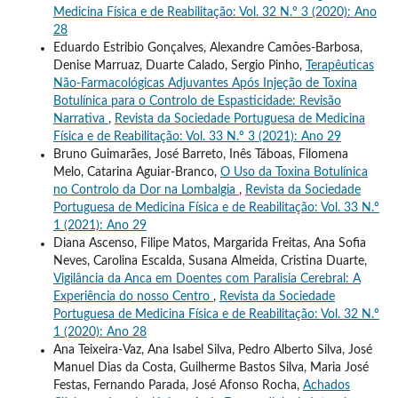
Medicina Física e de Reabilitação: Vol. 32 N.º 3 (2020): Ano
28
Eduardo Estribio Gonçalves, Alexandre Camões-Barbosa,
Denise Marruaz, Duarte Calado, Sergio Pinho,
Terapêuticas
Não-Farmacológicas Adjuvantes Após Injeção de Toxina
Botulínica para o Controlo de Espasticidade: Revisão
Narrativa
,
Revista da Sociedade Portuguesa de Medicina
Física e de Reabilitação: Vol. 33 N.º 3 (2021): Ano 29
Bruno Guimarães, José Barreto, Inês Táboas, Filomena
Melo, Catarina Aguiar-Branco,
O Uso da Toxina Botulínica
no Controlo da Dor na Lombalgia
,
Revista da Sociedade
Portuguesa de Medicina Física e de Reabilitação: Vol. 33 N.º
1 (2021): Ano 29
Diana Ascenso, Filipe Matos, Margarida Freitas, Ana Sofia
Neves, Carolina Escalda, Susana Almeida, Cristina Duarte,
Vigilância da Anca em Doentes com Paralisia Cerebral: A
Experiência do nosso Centro
,
Revista da Sociedade
Portuguesa de Medicina Física e de Reabilitação: Vol. 32 N.º
1 (2020): Ano 28
Ana Teixeira-Vaz, Ana Isabel Silva, Pedro Alberto Silva, José
Manuel Dias da Costa, Guilherme Bastos Silva, Maria José
Festas, Fernando Parada, José Afonso Rocha,
Achados