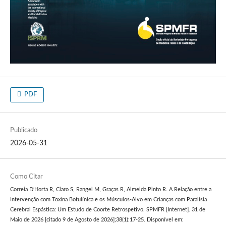
PDF
Publicado
2026-05-31
Como Citar
Correia D’Horta R, Claro S, Rangel M, Graças R, Almeida Pinto R. A Relação entre a
Intervenção com Toxina Botulínica e os Músculos-Alvo em Crianças com Paralisia
Cerebral Espástica: Um Estudo de Coorte Retrospetivo. SPMFR [Internet]. 31 de
Maio de 2026 [citado 9 de Agosto de 2026];38(1):17-25. Disponível em: