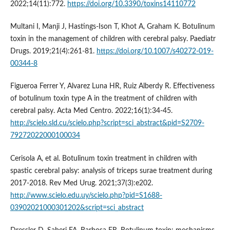
2022;14(11):772.
https://doi.org/10.3390/toxins14110772
Multani I, Manji J, Hastings-Ison T, Khot A, Graham K. Botulinum
toxin in the management of children with cerebral palsy. Paediatr
Drugs. 2019;21(4):261-81.
https://doi.org/10.1007/s40272-019-
00344-8
Figueroa Ferrer Y, Alvarez Luna HR, Ruiz Alberdy R. Effectiveness
of botulinum toxin type A in the treatment of children with
cerebral palsy. Acta Med Centro. 2022;16(1):34-45.
http://scielo.sld.cu/scielo.php?script=sci_abstract&pid=S2709-
79272022000100034
Cerisola A, et al. Botulinum toxin treatment in children with
spastic cerebral palsy: analysis of triceps surae treatment during
2017-2018. Rev Med Urug. 2021;37(3):e202.
http://www.scielo.edu.uy/scielo.php?pid=S1688-
03902021000301202&script=sci_abstract