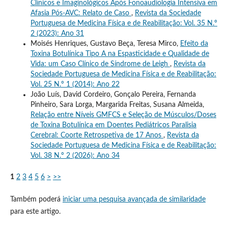
Clínicos e Imaginológicos Após Fonoaudiologia Intensiva em
Afasia Pós-AVC: Relato de Caso
,
Revista da Sociedade
Portuguesa de Medicina Física e de Reabilitação: Vol. 35 N.º
2 (2023): Ano 31
Moisés Henriques, Gustavo Beça, Teresa Mirco,
Efeito da
Toxina Botulínica Tipo A na Espasticidade e Qualidade de
Vida: um Caso Clínico de Síndrome de Leigh
,
Revista da
Sociedade Portuguesa de Medicina Física e de Reabilitação:
Vol. 25 N.º 1 (2014): Ano 22
João Luís, David Cordeiro, Gonçalo Pereira, Fernanda
Pinheiro, Sara Lorga, Margarida Freitas, Susana Almeida,
Relação entre Níveis GMFCS e Seleção de Músculos/Doses
de Toxina Botulínica em Doentes Pediátricos Paralisia
Cerebral: Coorte Retrospetiva de 17 Anos
,
Revista da
Sociedade Portuguesa de Medicina Física e de Reabilitação:
Vol. 38 N.º 2 (2026): Ano 34
1
2
3
4
5
6
>
>>
Também poderá
iniciar uma pesquisa avançada de similaridade
para este artigo.