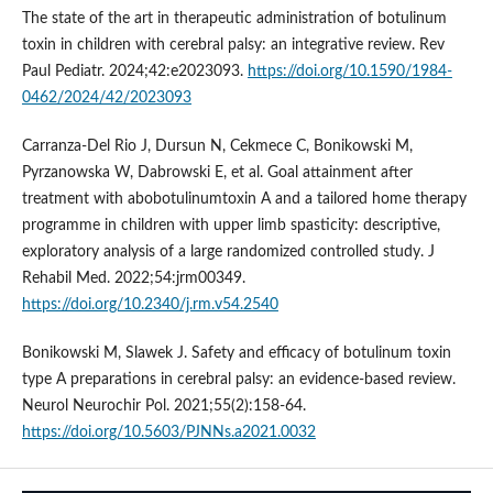
The state of the art in therapeutic administration of botulinum
toxin in children with cerebral palsy: an integrative review. Rev
Paul Pediatr. 2024;42:e2023093.
https://doi.org/10.1590/1984-
0462/2024/42/2023093
Carranza-Del Rio J, Dursun N, Cekmece C, Bonikowski M,
Pyrzanowska W, Dabrowski E, et al. Goal attainment after
treatment with abobotulinumtoxin A and a tailored home therapy
programme in children with upper limb spasticity: descriptive,
exploratory analysis of a large randomized controlled study. J
Rehabil Med. 2022;54:jrm00349.
https://doi.org/10.2340/j.rm.v54.2540
Bonikowski M, Slawek J. Safety and efficacy of botulinum toxin
type A preparations in cerebral palsy: an evidence-based review.
Neurol Neurochir Pol. 2021;55(2):158-64.
https://doi.org/10.5603/PJNNs.a2021.0032