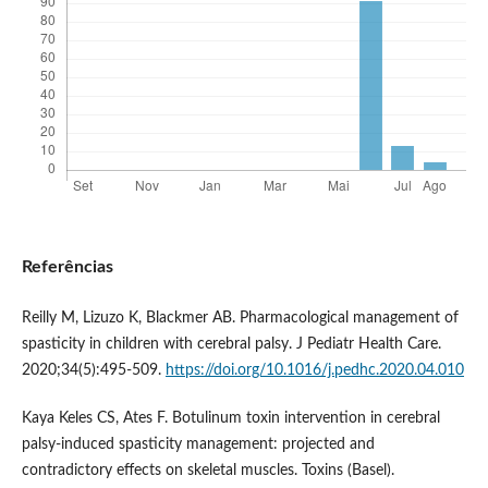
Referências
Reilly M, Lizuzo K, Blackmer AB. Pharmacological management of
spasticity in children with cerebral palsy. J Pediatr Health Care.
2020;34(5):495-509.
https://doi.org/10.1016/j.pedhc.2020.04.010
Kaya Keles CS, Ates F. Botulinum toxin intervention in cerebral
palsy-induced spasticity management: projected and
contradictory effects on skeletal muscles. Toxins (Basel).