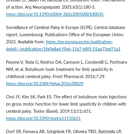
Dressler D, Saberi FA, Barbosa ER. Botulinum toxin: mechanisms
of action. Arq Neuropsiquiatr. 2005;63(1):180-5.
https://doi.org/10.1590/s0004-282x2005000100035
Surveillance of Cerebral Palsy in Europe (SCPE). Central database
report. Luxembourg: Publications Office of the European Union;
2023. Available from:
https://op.europa.eu/en/publication-
detail/-/publication/1fe0e8ad-f9a6-11e7-b8f5-01aa75ed71a1
Pavone V, Testa G, Restivo DA, Cannavò L, Condorelli G, Portinaro
NM, et al. Botulinum toxin treatment for limb spasticity in
childhood cerebral palsy. Front Pharmacol. 2016;7:29.
https://doi.org/10.3389/fphar.2016.00029
Choi JY, Kim SK, Park ES. The effect of botulinum toxin injections
on gross motor function for lower limb spasticity in children with
cerebral palsy. Toxins (Basel). 2019;11(11):651.
https://doi.org/10.3390/toxins11110651
Dorf SR, Fonseca AR, Sztajnbok FR, Oliveira TRD, Batistella LR.