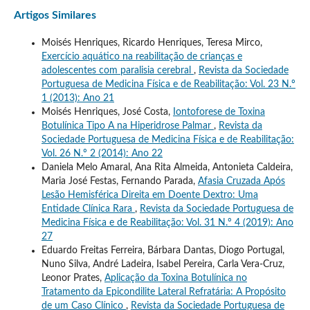
Artigos Similares
Moisés Henriques, Ricardo Henriques, Teresa Mirco,
Exercício aquático na reabilitação de crianças e
adolescentes com paralisia cerebral
,
Revista da Sociedade
Portuguesa de Medicina Física e de Reabilitação: Vol. 23 N.º
1 (2013): Ano 21
Moisés Henriques, José Costa,
Iontoforese de Toxina
Botulínica Tipo A na Hiperidrose Palmar
,
Revista da
Sociedade Portuguesa de Medicina Física e de Reabilitação:
Vol. 26 N.º 2 (2014): Ano 22
Daniela Melo Amaral, Ana Rita Almeida, Antonieta Caldeira,
Maria José Festas, Fernando Parada,
Afasia Cruzada Após
Lesão Hemisférica Direita em Doente Dextro: Uma
Entidade Clínica Rara
,
Revista da Sociedade Portuguesa de
Medicina Física e de Reabilitação: Vol. 31 N.º 4 (2019): Ano
27
Eduardo Freitas Ferreira, Bárbara Dantas, Diogo Portugal,
Nuno Silva, André Ladeira, Isabel Pereira, Carla Vera-Cruz,
Leonor Prates,
Aplicação da Toxina Botulínica no
Tratamento da Epicondilite Lateral Refratária: A Propósito
de um Caso Clínico
,
Revista da Sociedade Portuguesa de