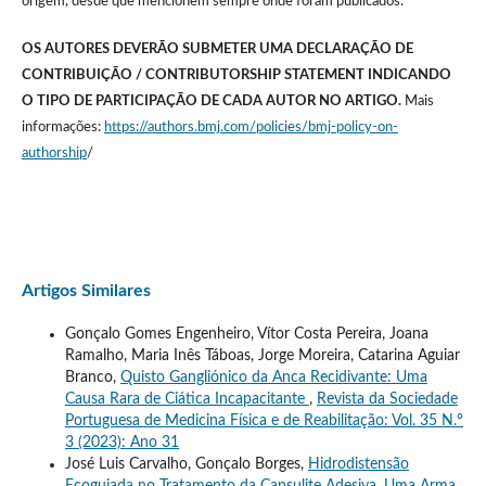
origem, desde que mencionem sempre onde foram publicados.
OS AUTORES DEVERÃO SUBMETER UMA DECLARAÇÃO DE
CONTRIBUIÇÃO / CONTRIBUTORSHIP STATEMENT INDICANDO
O TIPO DE PARTICIPAÇÃO DE CADA AUTOR NO ARTIGO.
Mais
informações:
https://authors.bmj.com/policies/bmj-policy-on-
authorship
/
Artigos Similares
Gonçalo Gomes Engenheiro, Vítor Costa Pereira, Joana
Ramalho, Maria Inês Táboas, Jorge Moreira, Catarina Aguiar
Branco,
Quisto Gangliónico da Anca Recidivante: Uma
Causa Rara de Ciática Incapacitante
,
Revista da Sociedade
Portuguesa de Medicina Física e de Reabilitação: Vol. 35 N.º
3 (2023): Ano 31
José Luis Carvalho, Gonçalo Borges,
Hidrodistensão
Ecoguiada no Tratamento da Capsulite Adesiva, Uma Arma