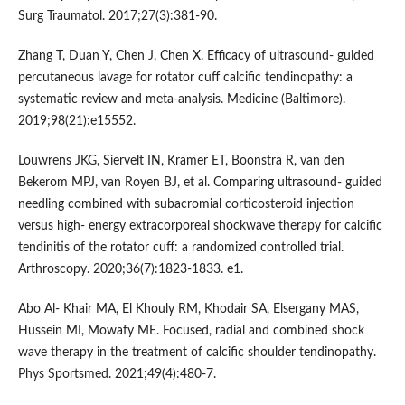
Surg Traumatol. 2017;27(3):381-90.
Zhang T, Duan Y, Chen J, Chen X. Efficacy of ultrasound- guided
percutaneous lavage for rotator cuff calcific tendinopathy: a
systematic review and meta-analysis. Medicine (Baltimore).
2019;98(21):e15552.
Louwrens JKG, Siervelt IN, Kramer ET, Boonstra R, van den
Bekerom MPJ, van Royen BJ, et al. Comparing ultrasound- guided
needling combined with subacromial corticosteroid injection
versus high- energy extracorporeal shockwave therapy for calcific
tendinitis of the rotator cuff: a randomized controlled trial.
Arthroscopy. 2020;36(7):1823-1833. e1.
Abo Al- Khair MA, El Khouly RM, Khodair SA, Elsergany MAS,
Hussein MI, Mowafy ME. Focused, radial and combined shock
wave therapy in the treatment of calcific shoulder tendinopathy.
Phys Sportsmed. 2021;49(4):480-7.