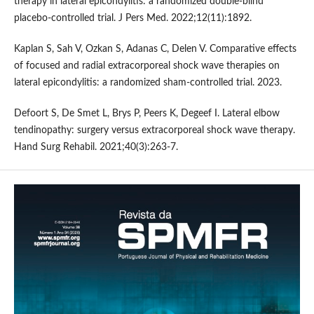
therapy in lateral epicondylitis: a randomized double-blind
placebo-controlled trial. J Pers Med. 2022;12(11):1892.
Kaplan S, Sah V, Ozkan S, Adanas C, Delen V. Comparative effects
of focused and radial extracorporeal shock wave therapies on
lateral epicondylitis: a randomized sham-controlled trial. 2023.
Defoort S, De Smet L, Brys P, Peers K, Degeef I. Lateral elbow
tendinopathy: surgery versus extracorporeal shock wave therapy.
Hand Surg Rehabil. 2021;40(3):263-7.