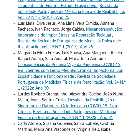
Terapêutica do Fisiatra: Estudo Prospectivo
,
Revista da
Sociedade Portuguesa de Medicina Física e de Reabilitação:
Vol. 29 N.º 2 (2017): Ano 25
Luís Lima, Diva Jesus, Ana Lima, Vera Ermida, Adriana
Pacheco, Ivan Pacheco, Jorge Caldas,
Mecanotransdução:
Importância de Impor Stress na Reparação Tecidual
,
Revista da Sociedade Portuguesa de Medicina Física e de
Reabilitação: Vol. 29 N.º 1 (2017): Ano 25
Margarida Mota Freitas, Luís Sousa, Ana Margarida Ribeiro,
Raquel Araújo, Sara Amaral, Maria João Andrade,
Consequências da Primeira Vaga da Pandemia COVID-19
em Doentes com Lesão Medular Crónica: Impacto na Dor,
Espasticidade e Funcionalidade
,
Revista da Sociedade
Portuguesa de Medicina Física e de Reabilitação: Vol. 34 N.º
1 (2022): Ano 30
Lurdes Rovisco Branquinho, Alexandra Coelho, João Nuno
Malta, Joana Santos Costa,
Desafios da Reabilitação na
Síndrome de Platipneia-Ortodeoxia na COVID-19: Caso
Clínico
,
Revista da Sociedade Portuguesa de Medicina
Física e de Reabilitação: Vol. 35 N.º 1 (2023): Ano 31
Carla Afonso, Susana Gouveia, Safira Cabete, Cristina
Martins, Maria Ana Vasconcelos, Virgínia Reis, Isabel