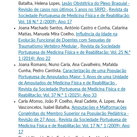
Batalha, Helena Lopes,
Lesão Obstétrica do Plexo Braquial -
Revisão de casos nos últimos 5 anos no SRPD
,
Revista da
Sociedade Portuguesa de Medicina Física e de Reabilitação:
Vol. 18 N.º 2 (2009): Ano 17
Joana Machado Santos, António Castro e Cunha, Catarina
Matias, Manuela Mira Coelho,
Influência da Idade na
Evolução Funcional de Doentes com Sequelas de
Traumatismo Vertebro-Medular
,
Revista da Sociedade
Portuguesa de Medicina Física e de Reabilitação: Vol. 25 N.º
1 (2014): Ano 22
Joana Romano, Nuno Caria, Ana Cavalheiro, Mafalda
Cunha, Pedro Cantista,
Caracterização de uma População
Portuguesa de Amputados Major: 5 Anos de uma Unidade
de Amputados de Medicina Física e de Reabilitação
,
Revista da Sociedade Portuguesa de Medicina Física e de
Reabilitação: Vol. 37 N.º 1 (2025): Ano 33
Carla Afonso, João P. Coelho, Anal Cadete, A. Lopes, Ana
Vasconcelos, Isabel Batalha,
Amputações e Malformações
Congénitas do Membro Superior na População Pediátrica -
Revisão de 27 Anos
,
Revista da Sociedade Portuguesa de
Medicina Física e de Reabilitação: Vol. 17 N.º 1 (2009): Ano
17