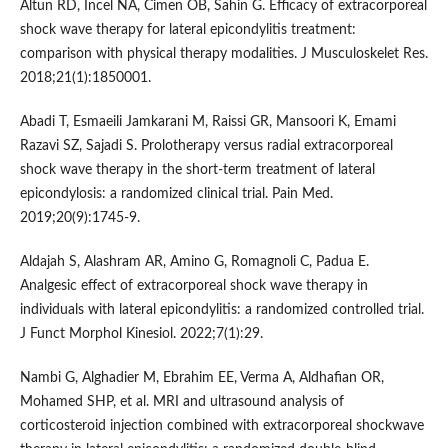
Altun RD, Incel NA, Cimen OB, Sahin G. Efficacy of extracorporeal
shock wave therapy for lateral epicondylitis treatment:
comparison with physical therapy modalities. J Musculoskelet Res.
2018;21(1):1850001.
Abadi T, Esmaeili Jamkarani M, Raissi GR, Mansoori K, Emami
Razavi SZ, Sajadi S. Prolotherapy versus radial extracorporeal
shock wave therapy in the short-term treatment of lateral
epicondylosis: a randomized clinical trial. Pain Med.
2019;20(9):1745-9.
Aldajah S, Alashram AR, Amino G, Romagnoli C, Padua E.
Analgesic effect of extracorporeal shock wave therapy in
individuals with lateral epicondylitis: a randomized controlled trial.
J Funct Morphol Kinesiol. 2022;7(1):29.
Nambi G, Alghadier M, Ebrahim EE, Verma A, Aldhafian OR,
Mohamed SHP, et al. MRI and ultrasound analysis of
corticosteroid injection combined with extracorporeal shockwave