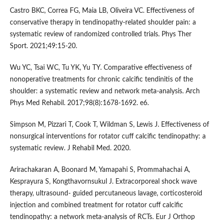
Castro BKC, Correa FG, Maia LB, Oliveira VC. Effectiveness of
conservative therapy in tendinopathy-related shoulder pain: a
systematic review of randomized controlled trials. Phys Ther
Sport. 2021;49:15-20.
Wu YC, Tsai WC, Tu YK, Yu TY. Comparative effectiveness of
nonoperative treatments for chronic calcific tendinitis of the
shoulder: a systematic review and network meta-analysis. Arch
Phys Med Rehabil. 2017;98(8):1678-1692. e6.
Simpson M, Pizzari T, Cook T, Wildman S, Lewis J. Effectiveness of
nonsurgical interventions for rotator cuff calcific tendinopathy: a
systematic review. J Rehabil Med. 2020.
Arirachakaran A, Boonard M, Yamapahi S, Prommahachai A,
Kesprayura S, Kongthavornsukul J. Extracorporeal shock wave
therapy, ultrasound- guided percutaneous lavage, corticosteroid
injection and combined treatment for rotator cuff calcific
tendinopathy: a network meta-analysis of RCTs. Eur J Orthop