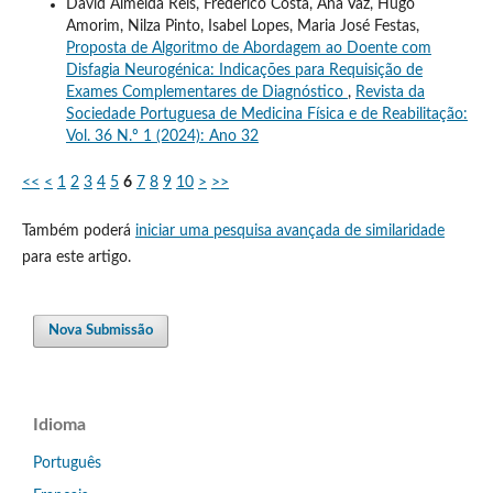
David Almeida Reis, Frederico Costa, Ana Vaz, Hugo
Amorim, Nilza Pinto, Isabel Lopes, Maria José Festas,
Proposta de Algoritmo de Abordagem ao Doente com
Disfagia Neurogénica: Indicações para Requisição de
Exames Complementares de Diagnóstico
,
Revista da
Sociedade Portuguesa de Medicina Física e de Reabilitação:
Vol. 36 N.º 1 (2024): Ano 32
<<
<
1
2
3
4
5
6
7
8
9
10
>
>>
Também poderá
iniciar uma pesquisa avançada de similaridade
para este artigo.
Nova Submissão
Idioma
Português