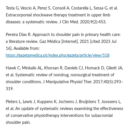
Testa G, Vescio A, Perez S, Consoli A, Costarella L, Sessa G, et al.
Extracorporeal shockwave therapy treatment in upper limb
diseases: a systematic review. J Clin Med. 2020;9(2):453.
Pereira Dias R. Approach to shoulder pain in primary health care:
a literature review. Gaz Médica [Internet]. 2021 [cited 2023 Jul
16]. Available from:
https://gazetamedica.pt/index.php/gazeta/article/view/518
Hawk C, Minkalis AL, Khorsan R, Daniels CJ, Homack D, Gliedt JA,
et al. Systematic review of nondrug, nonsurgical treatment of
shoulder conditions. J Manipulative Physiol Ther. 2017;40(5):293–
319.
Pieters L, Lewis J, Kuppens K, Jochems J, Bruijstens T, Joossens L,
et al. An update of systematic reviews examining the effectiveness
of conservative physiotherapy interventions for subacromial
shoulder pain.