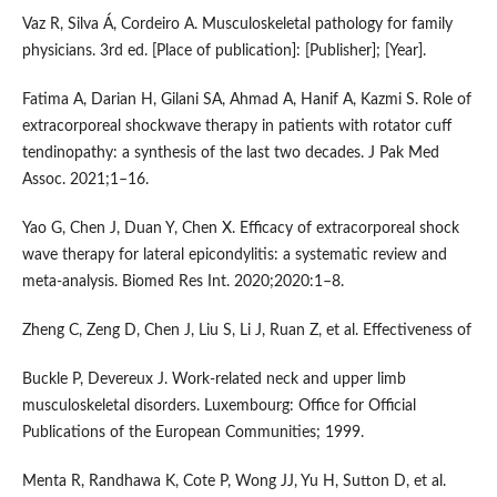
Vaz R, Silva Á, Cordeiro A. Musculoskeletal pathology for family
physicians. 3rd ed. [Place of publication]: [Publisher]; [Year].
Fatima A, Darian H, Gilani SA, Ahmad A, Hanif A, Kazmi S. Role of
extracorporeal shockwave therapy in patients with rotator cuff
tendinopathy: a synthesis of the last two decades. J Pak Med
Assoc. 2021;1–16.
Yao G, Chen J, Duan Y, Chen X. Efficacy of extracorporeal shock
wave therapy for lateral epicondylitis: a systematic review and
meta-analysis. Biomed Res Int. 2020;2020:1–8.
Zheng C, Zeng D, Chen J, Liu S, Li J, Ruan Z, et al. Effectiveness of
Buckle P, Devereux J. Work-related neck and upper limb
musculoskeletal disorders. Luxembourg: Office for Official
Publications of the European Communities; 1999.
Menta R, Randhawa K, Cote P, Wong JJ, Yu H, Sutton D, et al.