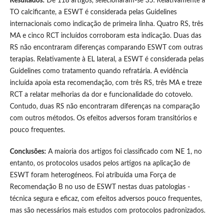
Resultados:
De 118 artigos, selecionaram-se 35. Relativamente à
TO calcificante, a ESWT é considerada pelas Guidelines
internacionais como indicação de primeira linha. Quatro RS, três
MA e cinco RCT incluídos corroboram esta indicação. Duas das
RS não encontraram diferenças comparando ESWT com outras
terapias. Relativamente à EL lateral, a ESWT é considerada pelas
Guidelines como tratamento quando refratária. A evidência
incluída apoia esta recomendação, com três RS, três MA e treze
RCT a relatar melhorias da dor e funcionalidade do cotovelo.
Contudo, duas RS não encontraram diferenças na comparação
com outros métodos. Os efeitos adversos foram transitórios e
pouco frequentes.
Conclusões:
A maioria dos artigos foi classificado com NE 1, no
entanto, os protocolos usados pelos artigos na aplicação de
ESWT foram heterogéneos. Foi atribuída uma Força de
Recomendação B no uso de ESWT nestas duas patologias -
técnica segura e eficaz, com efeitos adversos pouco frequentes,
mas são necessários mais estudos com protocolos padronizados.