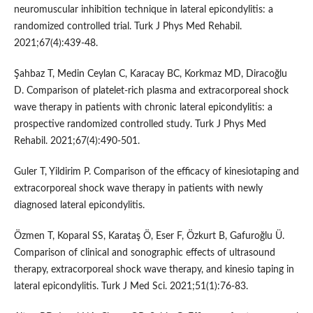
neuromuscular inhibition technique in lateral epicondylitis: a
randomized controlled trial. Turk J Phys Med Rehabil.
2021;67(4):439-48.
Şahbaz T, Medin Ceylan C, Karacay BC, Korkmaz MD, Diracoğlu
D. Comparison of platelet-rich plasma and extracorporeal shock
wave therapy in patients with chronic lateral epicondylitis: a
prospective randomized controlled study. Turk J Phys Med
Rehabil. 2021;67(4):490-501.
Guler T, Yildirim P. Comparison of the efficacy of kinesiotaping and
extracorporeal shock wave therapy in patients with newly
diagnosed lateral epicondylitis.
Özmen T, Koparal SS, Karataş Ö, Eser F, Özkurt B, Gafuroğlu Ü.
Comparison of clinical and sonographic effects of ultrasound
therapy, extracorporeal shock wave therapy, and kinesio taping in
lateral epicondylitis. Turk J Med Sci. 2021;51(1):76-83.