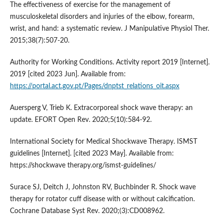
The effectiveness of exercise for the management of
musculoskeletal disorders and injuries of the elbow, forearm,
wrist, and hand: a systematic review. J Manipulative Physiol Ther.
2015;38(7):507-20.
Authority for Working Conditions. Activity report 2019 [Internet].
2019 [cited 2023 Jun]. Available from:
https://portal.act.gov.pt/Pages/dnptst_relations_oit.aspx
Auersperg V, Trieb K. Extracorporeal shock wave therapy: an
update. EFORT Open Rev. 2020;5(10):584-92.
International Society for Medical Shockwave Therapy. ISMST
guidelines [Internet]. [cited 2023 May]. Available from:
https://shockwave therapy.org/ismst-guidelines/
Surace SJ, Deitch J, Johnston RV, Buchbinder R. Shock wave
therapy for rotator cuff disease with or without calcification.
Cochrane Database Syst Rev. 2020;(3):CD008962.