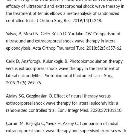
efficacy of ultrasound and extracorporeal shock wave therapy in
the treatment of tennis elbow: a meta-analysis of randomized
controlled trials. J Orthop Surg Res. 2019;14(1):248.
Yalvaç B, Mesci N, Geler Külcü D, Yurdakul OV. Comparison of
ultrasound and extracorporeal shock wave therapy in lateral
epicondylosis. Acta Orthop Traumatol Turc. 2018;52(5):357-62.
Celik D, Anaforoglu Kulunkoglu B. Photobiomodulation therapy
versus extracorporeal shock wave therapy in the treatment of
lateral epicondylitis. Photobiomodul Photomed Laser Surg.
2019;37(5):269-75.
Atalay SG, Gezginaslan Ö. Effect of neural therapy versus
extracorporeal shock wave therapy for lateral epicondylitis: a
randomized controlled trial. Eur J Integr Med. 2020;39:101210.
Çorum M, Başoğlu C, Yavuz H, Aksoy C. Comparison of radial
extracorporeal shock wave therapy and supervised exercises with