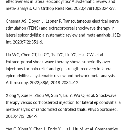
effectiveness in lateral epicondylitis? A systematic review and
meta- analysis. Clin Orthop Relat Res. 2020;478(10):2324-39.
Cheema AS, Doyon J, Lapner P. Transcutaneous electrical nerve
stimulation (TENS) and extracorporeal shockwave therapy in
lateral epicondylitis: a systematic review and meta-analysis. JSEs
Int. 2023;7(2):351-6.
Liu WC, Chen CT, Lu CC, Tsai YC, Liu YC, Hsu CW, et al.
Extracorporeal shock wave therapy shows superiority over
injections for pain relief and grip strength recovery in lateral
epicondylitis: a systematic review and network meta-analysis.
Arthroscopy. 2022;38(6):2018-2034.e12.
Xiong Y, Xue H, Zhou W, Sun Y, Liu Y, Wu Q, et al. Shockwave
therapy versus corticosteroid injection for lateral epicondylitis: a
meta-analysis of randomized controlled trials. Phys Sportsmed.
2019;47(3):284-9.
Yan C, Xiong Y, Chen L, Endo Y, Hu L, Liu M, et al. Comparative