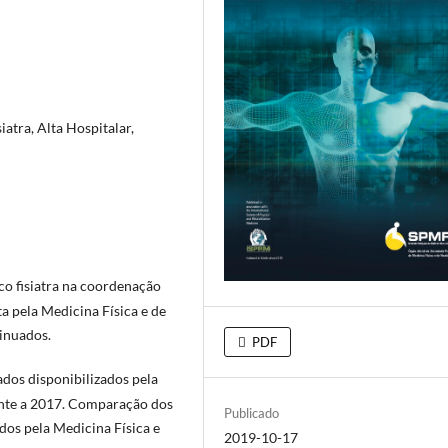
iatra, Alta Hospitalar,
co fisiatra na coordenação
a pela Medicina Física e de
inuados.
PDF
ados disponibilizados pela
ente a 2017. Comparação dos
Publicado
dos pela Medicina Física e
2019-10-17