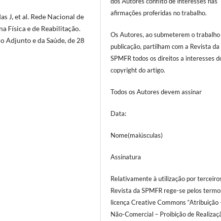
dos Autores conflito de interesses nas
afirmações proferidas no trabalho.
as J, et al. Rede Nacional de
a Física e de Reabilitação.
Os Autores, ao submeterem o trabalho
o Adjunto e da Saúde, de 28
publicação, partilham com a Revista da
SPMFR todos os direitos a interesses d
copyright do artigo.
Todos os Autores devem assinar
Data:
Nome(maiúsculas)
Assinatura
Relativamente à utilização por terceiro
Revista da SPMFR rege-se pelos termo
licença Creative Commons “Atribuição 
Não-Comercial – Proibição de Realizaç