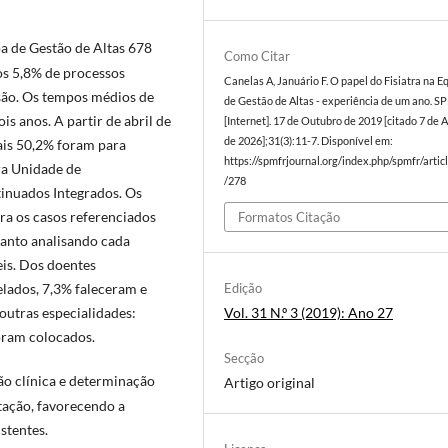
a de Gestão de Altas 678
Como Citar
s 5,8% de processos
Canelas A, Januário F. O papel do Fisiatra na E
usão. Os tempos médios de
de Gestão de Altas - experiência de um ano. 
s anos. A partir de abril de
[Internet]. 17 de Outubro de 2019 [citado 7 de 
de 2026];31(3):11-7. Disponível em:
uais 50,2% foram para
https://spmfrjournal.org/index.php/spmfr/artic
ra Unidade de
/278
inuados Integrados. Os
ra os casos referenciados
Formatos Citação
ntanto analisando cada
is. Dos doentes
elados, 7,3% faleceram e
Edição
outras especialidades:
Vol. 31 N.º 3 (2019): Ano 27
oram colocados.
Secção
ção clínica e determinação
Artigo original
itação, favorecendo a
stentes.