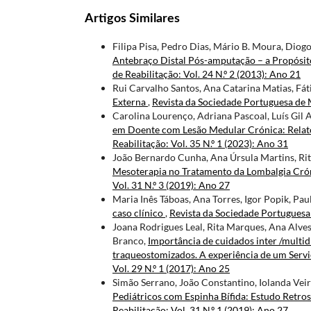
Artigos Similares
Filipa Pisa, Pedro Dias, Mário B. Moura, Diog
Antebraço Distal Pós-amputação – a Propósit
de Reabilitação: Vol. 24 N.º 2 (2013): Ano 21
Rui Carvalho Santos, Ana Catarina Matias, Fá
Externa
,
Revista da Sociedade Portuguesa de Me
Carolina Lourenço, Adriana Pascoal, Luís Gil A
em Doente com Lesão Medular Crónica: Relat
Reabilitação: Vol. 35 N.º 1 (2023): Ano 31
João Bernardo Cunha, Ana Úrsula Martins, Rit
Mesoterapia no Tratamento da Lombalgia Cró
Vol. 31 N.º 3 (2019): Ano 27
Maria Inês Táboas, Ana Torres, Igor Popik, Pau
caso clínico
,
Revista da Sociedade Portuguesa d
Joana Rodrigues Leal, Rita Marques, Ana Alve
Branco,
Importância de cuidados inter /multid
traqueostomizados. A experiência de um Serv
Vol. 29 N.º 1 (2017): Ano 25
Simão Serrano, João Constantino, Iolanda Vei
Pediátricos com Espinha Bífida: Estudo Retro
Reabilitação: Vol. 31 N.º 1 (2019): Ano 27