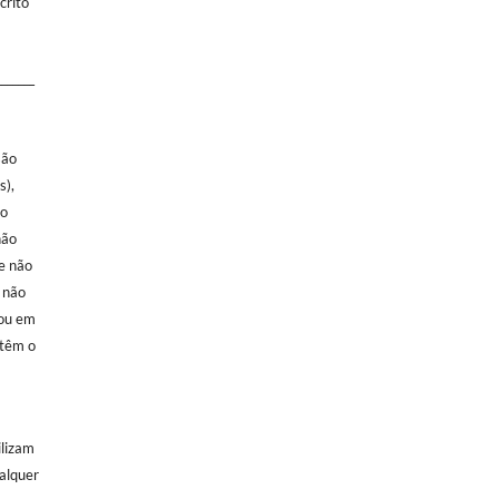
crito
_______
s
são
s),
no
não
ue não
e não
 ou em
 têm o
ilizam
ualquer