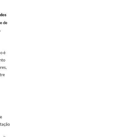
ados
 e de
o
ão é
nto
res,
ntre
de
itação