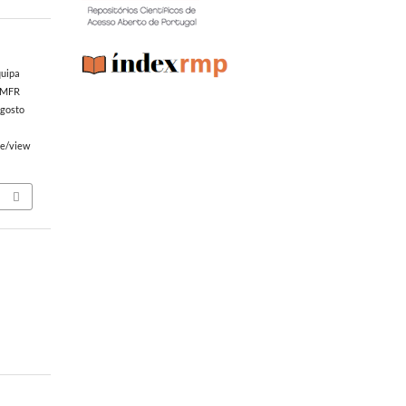
quipa
SPMFR
Agosto
le/view