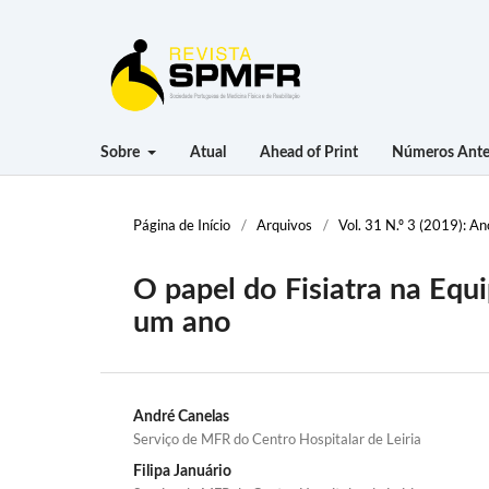
Sobre
Atual
Ahead of Print
Números Ante
Página de Início
/
Arquivos
/
Vol. 31 N.º 3 (2019): A
O papel do Fisiatra na Equi
um ano
André Canelas
Serviço de MFR do Centro Hospitalar de Leiria
Filipa Januário