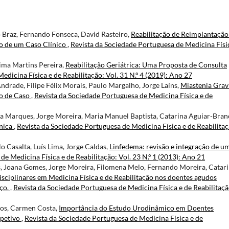
o Braz, Fernando Fonseca, David Rasteiro,
Reabilitação de Reimplantação
o de um Caso Clínico
,
Revista da Sociedade Portuguesa de Medicina Físi
tima Martins Pereira,
Reabilitação Geriátrica: Uma Proposta de Consulta
dicina Física e de Reabilitação: Vol. 31 N.º 4 (2019): Ano 27
ndrade, Filipe Félix Morais, Paulo Margalho, Jorge Laíns,
Miastenia Grav
o de Caso
,
Revista da Sociedade Portuguesa de Medicina Física e de
a Marques, Jorge Moreira, Maria Manuel Baptista, Catarina Aguiar-Bran
nica
,
Revista da Sociedade Portuguesa de Medicina Física e de Reabilitaç
lo Casalta, Luís Lima, Jorge Caldas,
Linfedema: revisão e integração de u
e Medicina Física e de Reabilitação: Vol. 23 N.º 1 (2013): Ano 21
s, Joana Gomes, Jorge Moreira, Filomena Melo, Fernando Moreira, Catar
isciplinares em Medicina Física e de Reabilitação nos doentes agudos
iço.
,
Revista da Sociedade Portuguesa de Medicina Física e de Reabilitaçã
ros, Carmen Costa,
Importância do Estudo Urodinâmico em Doentes
spetivo
,
Revista da Sociedade Portuguesa de Medicina Física e de