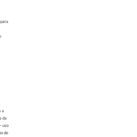
 para
o
s a
s da
– uso
ão de