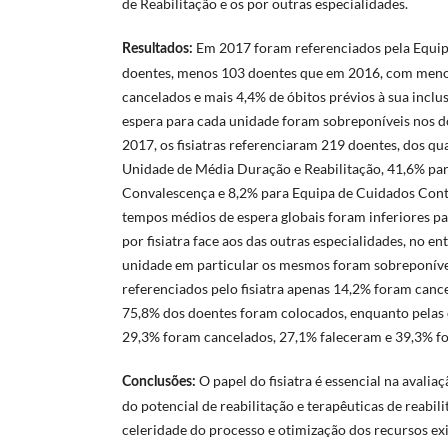
de Reabilitação e os por outras especialidades.
Em 2017 foram referenciados pela Equip
Resultados:
doentes, menos 103 doentes que em 2016, com meno
cancelados e mais 4,4% de óbitos prévios à sua incl
espera para cada unidade foram sobreponíveis nos doi
2017, os fisiatras referenciaram 219 doentes, dos q
Unidade de Média Duração e Reabilitação, 41,6% pa
Convalescença e 8,2% para Equipa de Cuidados Cont
tempos médios de espera globais foram inferiores pa
por fisiatra face aos das outras especialidades, no e
unidade em particular os mesmos foram sobreponíve
referenciados pelo fisiatra apenas 14,2% foram canc
75,8% dos doentes foram colocados, enquanto pelas 
29,3% foram cancelados, 27,1% faleceram e 39,3% f
O papel do fisiatra é essencial na avalia
Conclusões:
do potencial de reabilitação e terapêuticas de reabil
celeridade do processo e otimização dos recursos exi