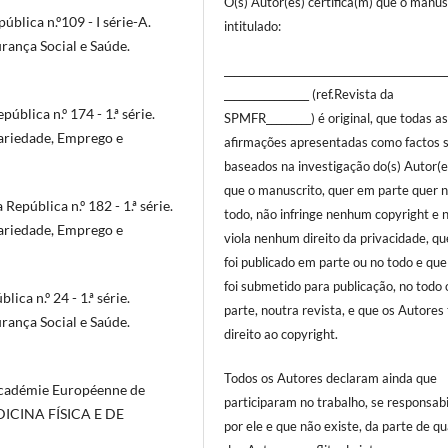
O(s) Autor(es) certifica(m) que o manus
ública n.º109 - I série-A.
intitulado:
urança Social e Saúde.
____________________________________________
_________________ (ref.Revista da
blica n.º 174 - 1.ª série.
SPMFR_________) é original, que todas a
dariedade, Emprego e
afirmações apresentadas como factos 
baseados na investigação do(s) Autor(e
que o manuscrito, quer em parte quer 
epública n.º 182 - 1.ª série.
todo, não infringe nenhum copyright e 
dariedade, Emprego e
viola nenhum direito da privacidade, q
foi publicado em parte ou no todo e qu
foi submetido para publicação, no todo
ica n.º 24 - 1.ª série.
parte, noutra revista, e que os Autores
urança Social e Saúde.
direito ao copyright.
Todos os Autores declaram ainda que
Académie Européenne de
participaram no trabalho, se responsab
DICINA FÍSICA E DE
por ele e que não existe, da parte de q