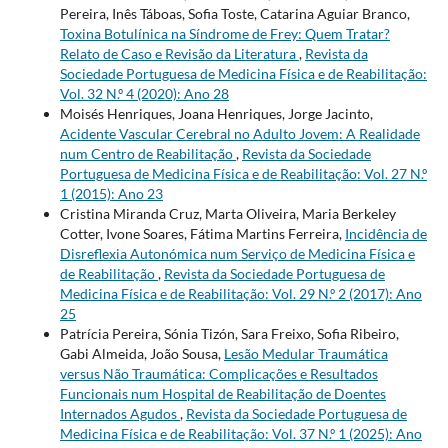
Pereira, Inês Táboas, Sofia Toste, Catarina Aguiar Branco,
Toxina Botulínica na Síndrome de Frey: Quem Tratar?
Relato de Caso e Revisão da Literatura
,
Revista da
Sociedade Portuguesa de Medicina Física e de Reabilitação:
Vol. 32 N.º 4 (2020): Ano 28
Moisés Henriques, Joana Henriques, Jorge Jacinto,
Acidente Vascular Cerebral no Adulto Jovem: A Realidade
num Centro de Reabilitação
,
Revista da Sociedade
Portuguesa de Medicina Física e de Reabilitação: Vol. 27 N.º
1 (2015): Ano 23
Cristina Miranda Cruz, Marta Oliveira, Maria Berkeley
Cotter, Ivone Soares, Fátima Martins Ferreira,
Incidência de
Disreflexia Autonómica num Serviço de Medicina Física e
de Reabilitação
,
Revista da Sociedade Portuguesa de
Medicina Física e de Reabilitação: Vol. 29 N.º 2 (2017): Ano
25
Patrícia Pereira, Sónia Tizón, Sara Freixo, Sofia Ribeiro,
Gabi Almeida, João Sousa,
Lesão Medular Traumática
versus Não Traumática: Complicações e Resultados
Funcionais num Hospital de Reabilitação de Doentes
Internados Agudos
,
Revista da Sociedade Portuguesa de
Medicina Física e de Reabilitação: Vol. 37 N.º 1 (2025): Ano