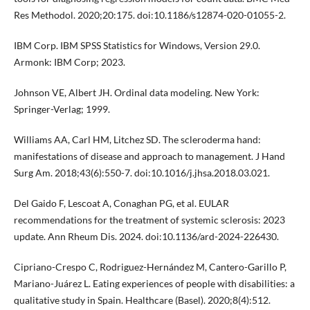
Res Methodol. 2020;20:175. doi:10.1186/s12874-020-01055-2.
IBM Corp. IBM SPSS Statistics for Windows, Version 29.0.
Armonk: IBM Corp; 2023.
Johnson VE, Albert JH. Ordinal data modeling. New York:
Springer-Verlag; 1999.
Williams AA, Carl HM, Litchez SD. The scleroderma hand:
manifestations of disease and approach to management. J Hand
Surg Am. 2018;43(6):550-7. doi:10.1016/j.jhsa.2018.03.021.
Del Gaido F, Lescoat A, Conaghan PG, et al. EULAR
recommendations for the treatment of systemic sclerosis: 2023
update. Ann Rheum Dis. 2024. doi:10.1136/ard-2024-226430.
Cipriano-Crespo C, Rodriguez-Hernández M, Cantero-Garillo P,
Mariano-Juárez L. Eating experiences of people with disabilities: a
qualitative study in Spain. Healthcare (Basel). 2020;8(4):512.