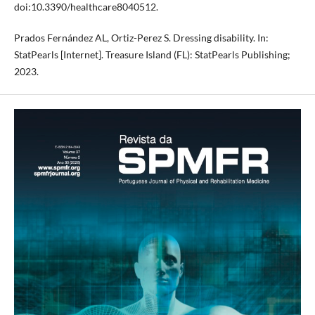
doi:10.3390/healthcare8040512.
Prados Fernández AL, Ortiz-Perez S. Dressing disability. In:
StatPearls [Internet]. Treasure Island (FL): StatPearls Publishing;
2023.