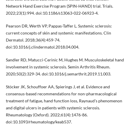
Network Hand Exercise Program (SPIN-HAND) trial. Trials.
2022;23(1):994. doi:10.1186/s13063-022-06923-4.
Pearson DR, Werth VP, Pappas-Taffer L. Systemic sclerosis:
current concepts of skin and systemic manifestations. Clin
Dermatol. 2018;36(4):459-74.
doi:10.1016/j.clindermatol.2018.04.004.
Sandler RD, Matucci-Cerinic M, Hughes M. Musculoskeletal hand
involvement in systemic sclerosis. Semin Arthritis Rheum.
2020;50(2):329-34. doi:10.1016/j.semarthrit.2019.11.003.
Stöcker JK, Schouffoer AA, Spierings J, et al. Evidence and
consensus-based recommendations for non-pharmacological
treatment of fatigue, hand function loss, Raynaud’s phenomenon
and digital ulcers in patients with systemic sclerosis.
Rheumatology (Oxford). 2022;61(4):1476-86.
doi:10.1093/rheumatology/keab537.