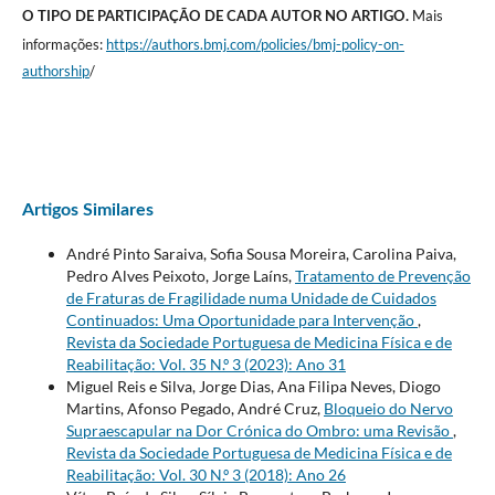
Mais
O TIPO DE PARTICIPAÇÃO DE CADA AUTOR NO ARTIGO.
informações:
https://authors.bmj.com/policies/bmj-policy-on-
authorship
/
Artigos Similares
André Pinto Saraiva, Sofia Sousa Moreira, Carolina Paiva,
Pedro Alves Peixoto, Jorge Laíns,
Tratamento de Prevenção
de Fraturas de Fragilidade numa Unidade de Cuidados
Continuados: Uma Oportunidade para Intervenção
,
Revista da Sociedade Portuguesa de Medicina Física e de
Reabilitação: Vol. 35 N.º 3 (2023): Ano 31
Miguel Reis e Silva, Jorge Dias, Ana Filipa Neves, Diogo
Martins, Afonso Pegado, André Cruz,
Bloqueio do Nervo
Supraescapular na Dor Crónica do Ombro: uma Revisão
,
Revista da Sociedade Portuguesa de Medicina Física e de
Reabilitação: Vol. 30 N.º 3 (2018): Ano 26