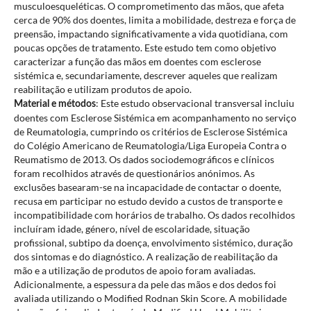
musculoesqueléticas. O comprometimento das mãos, que afeta
cerca de 90% dos doentes, limita a mobilidade, destreza e força de
preensão, impactando significativamente a vida quotidiana, com
poucas opções de tratamento. Este estudo tem como objetivo
caracterizar a função das mãos em doentes com esclerose
sistémica e, secundariamente, descrever aqueles que realizam
reabilitação e utilizam produtos de apoio.
: Este estudo observacional transversal incluiu
Material e métodos
doentes com Esclerose Sistémica em acompanhamento no serviço
de Reumatologia, cumprindo os critérios de Esclerose Sistémica
do Colégio Americano de Reumatologia/Liga Europeia Contra o
Reumatismo de 2013. Os dados sociodemográficos e clínicos
foram recolhidos através de questionários anónimos. As
exclusões basearam-se na incapacidade de contactar o doente,
recusa em participar no estudo devido a custos de transporte e
incompatibilidade com horários de trabalho. Os dados recolhidos
incluíram idade, género, nível de escolaridade, situação
profissional, subtipo da doença, envolvimento sistémico, duração
dos sintomas e do diagnóstico. A realização de reabilitação da
mão e a utilização de produtos de apoio foram avaliadas.
Adicionalmente, a espessura da pele das mãos e dos dedos foi
avaliada utilizando o Modified Rodnan Skin Score. A mobilidade