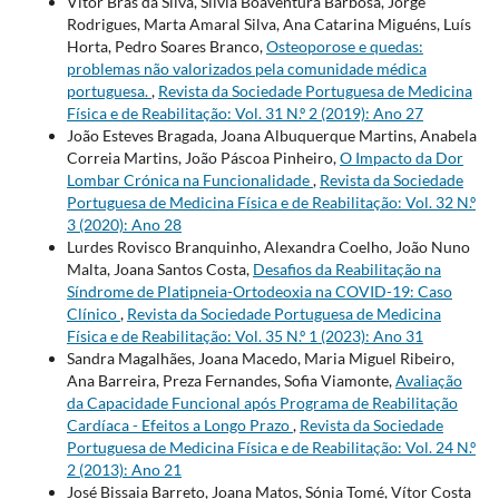
Vítor Brás da Silva, Sílvia Boaventura Barbosa, Jorge
Rodrigues, Marta Amaral Silva, Ana Catarina Miguéns, Luís
Horta, Pedro Soares Branco,
Osteoporose e quedas:
problemas não valorizados pela comunidade médica
portuguesa.
,
Revista da Sociedade Portuguesa de Medicina
Física e de Reabilitação: Vol. 31 N.º 2 (2019): Ano 27
João Esteves Bragada, Joana Albuquerque Martins, Anabela
Correia Martins, João Páscoa Pinheiro,
O Impacto da Dor
Lombar Crónica na Funcionalidade
,
Revista da Sociedade
Portuguesa de Medicina Física e de Reabilitação: Vol. 32 N.º
3 (2020): Ano 28
Lurdes Rovisco Branquinho, Alexandra Coelho, João Nuno
Malta, Joana Santos Costa,
Desafios da Reabilitação na
Síndrome de Platipneia-Ortodeoxia na COVID-19: Caso
Clínico
,
Revista da Sociedade Portuguesa de Medicina
Física e de Reabilitação: Vol. 35 N.º 1 (2023): Ano 31
Sandra Magalhães, Joana Macedo, Maria Miguel Ribeiro,
Ana Barreira, Preza Fernandes, Sofia Viamonte,
Avaliação
da Capacidade Funcional após Programa de Reabilitação
Cardíaca - Efeitos a Longo Prazo
,
Revista da Sociedade
Portuguesa de Medicina Física e de Reabilitação: Vol. 24 N.º
2 (2013): Ano 21
José Bissaia Barreto, Joana Matos, Sónia Tomé, Vítor Costa