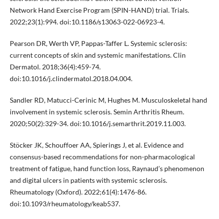
Network Hand Exercise Program (SPIN-HAND) trial. Trials.
2022;23(1):994. doi:10.1186/s13063-022-06923-4.
Pearson DR, Werth VP, Pappas-Taffer L. Systemic sclerosis:
current concepts of skin and systemic manifestations. Clin
Dermatol. 2018;36(4):459-74.
doi:10.1016/j.clindermatol.2018.04.004.
Sandler RD, Matucci-Cerinic M, Hughes M. Musculoskeletal hand
involvement in systemic sclerosis. Semin Arthritis Rheum.
2020;50(2):329-34. doi:10.1016/j.semarthrit.2019.11.003.
Stöcker JK, Schouffoer AA, Spierings J, et al. Evidence and
consensus-based recommendations for non-pharmacological
treatment of fatigue, hand function loss, Raynaud’s phenomenon
and digital ulcers in patients with systemic sclerosis.
Rheumatology (Oxford). 2022;61(4):1476-86.
doi:10.1093/rheumatology/keab537.