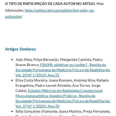
Mais
O TIPO DE PARTICIPAÇÃO DE CADA AUTOR NO ARTIGO.
informações:
https://authors.bmj.com/policies/bmj-policy-on-
authorship
/
Artigos Similares
João Maia, Filipe Bernardo, Margarida Cantista, Pedro
Soares Branco,
FRAX®: objetivar ou confiar?
,
Revista da
Sociedade Portuguesa de Medicina Física e de Reabilitação:
Vol. 23 N.º 1 (2013): Ano 21
Elisa Costa Moreira, Joana Romano, Andreia Silva, Rafaela
Evangelista, Pedro Leonel Almeida, Ana Torres, Jorge
Caldas,
Estudos Métricos em Radiologia Convencional
Musculoesquelética: Aspetos Práticos
,
Revista da
Sociedade Portuguesa de Medicina Física e de Reabilitação:
Vol. 37 N.º 1 (2025): Ano 33
Sofia Gonçalves Viamonte, Joana Martins, Preza Fernandes,