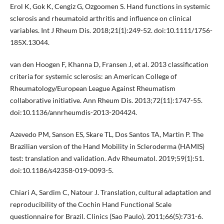
Erol K, Gok K, Cengiz G, Ozgoomen S. Hand functions in systemic
sclerosis and rheumatoid arthritis and influence on clinical
variables. Int J Rheum Dis. 2018;21(1):249-52. doi:10.1111/1756-
185X.13044.
van den Hoogen F, Khanna D, Fransen J, et al. 2013 classification
criteria for systemic sclerosis: an American College of
Rheumatology/European League Against Rheumatism
collaborative initiative. Ann Rheum Dis. 2013;72(11):1747-55.
doi:10.1136/annrheumdis-2013-204424.
Azevedo PM, Sanson ES, Skare TL, Dos Santos TA, Martin P. The
Brazilian version of the Hand Mobility in Scleroderma (HAMIS)
test: translation and validation. Adv Rheumatol. 2019;59(1):51.
doi:10.1186/s42358-019-0093-5.
Chiari A, Sardim C, Natour J. Translation, cultural adaptation and
reproducibility of the Cochin Hand Functional Scale
questionnaire for Brazil. Clinics (Sao Paulo). 2011;66(5):731-6.