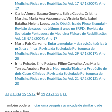
Medicina Física e de Reabilitação: Vol. 17 N.º 1 (2009): Ano
17
Carla Afonso, Susana Gouveia, Safira Cabete, Cristina
Martins, Maria Ana Vasconcelos, Virgínia Reis, Isabel
Batalha, Helena Lopes,
Lesão Obstétrica do Plexo Braquial -
Revisão de casos nos últimos 5 anos no SRPD
,
Revista da
Sociedade Portuguesa de Medicina Física e de Reabilitação:
Vol. 18 N.º 2 (2009): Ano 17
Maria Pais Carvalho,
Enfarte medular – da revisão teórica à
prática clínica
,
Revista da Sociedade Portuguesa de
Medicina Física e de Reabilitação: Vol. 29 N.º 1 (2017): Ano
25
Irina Peixoto, Énio Pestana, Filipe Carvalho, Ana Maria
Torres, Anabela Pereira,
Neuropatia Tóxica - a Propósito de
dois Casos Clínicos
,
Revista da Sociedade Portuguesa de
Medicina Física e de Reabilitação: Vol. 21 N.º 2 (2012): Ano
20
<<
<
13
14
15
16
17
19
20
21
22
>
>>
18
Também poderá
iniciar uma pesquisa avançada de similaridade
para este artigo.