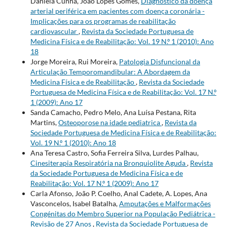
Daniela Cunha, João Lopes Gomes,
Diagnóstico da doença
arterial periférica em pacientes com doença coronária -
Implicações para os programas de reabilitação
cardiovascular
,
Revista da Sociedade Portuguesa de
Medicina Física e de Reabilitação: Vol. 19 N.º 1 (2010): Ano
18
Jorge Moreira, Rui Moreira,
Patologia Disfuncional da
Articulação Temporomandibular: A Abordagem da
Medicina Física e de Reabilitação
,
Revista da Sociedade
Portuguesa de Medicina Física e de Reabilitação: Vol. 17 N.º
1 (2009): Ano 17
Sanda Camacho, Pedro Melo, Ana Luísa Pestana, Rita
Martins,
Osteoporose na idade pediatrica
,
Revista da
Sociedade Portuguesa de Medicina Física e de Reabilitação:
Vol. 19 N.º 1 (2010): Ano 18
Ana Teresa Castro, Sofia Ferreira Silva, Lurdes Palhau,
Cinesiterapia Respiratória na Bronquiolite Aguda
,
Revista
da Sociedade Portuguesa de Medicina Física e de
Reabilitação: Vol. 17 N.º 1 (2009): Ano 17
Carla Afonso, João P. Coelho, Anal Cadete, A. Lopes, Ana
Vasconcelos, Isabel Batalha,
Amputações e Malformações
Congénitas do Membro Superior na População Pediátrica -
Revisão de 27 Anos
,
Revista da Sociedade Portuguesa de