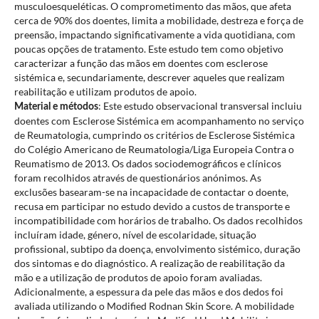
musculoesqueléticas. O comprometimento das mãos, que afeta
cerca de 90% dos doentes, limita a mobilidade, destreza e força de
preensão, impactando significativamente a vida quotidiana, com
poucas opções de tratamento. Este estudo tem como objetivo
caracterizar a função das mãos em doentes com esclerose
sistémica e, secundariamente, descrever aqueles que realizam
reabilitação e utilizam produtos de apoio.
: Este estudo observacional transversal incluiu
Material e métodos
doentes com Esclerose Sistémica em acompanhamento no serviço
de Reumatologia, cumprindo os critérios de Esclerose Sistémica
do Colégio Americano de Reumatologia/Liga Europeia Contra o
Reumatismo de 2013. Os dados sociodemográficos e clínicos
foram recolhidos através de questionários anónimos. As
exclusões basearam-se na incapacidade de contactar o doente,
recusa em participar no estudo devido a custos de transporte e
incompatibilidade com horários de trabalho. Os dados recolhidos
incluíram idade, género, nível de escolaridade, situação
profissional, subtipo da doença, envolvimento sistémico, duração
dos sintomas e do diagnóstico. A realização de reabilitação da
mão e a utilização de produtos de apoio foram avaliadas.
Adicionalmente, a espessura da pele das mãos e dos dedos foi
avaliada utilizando o Modified Rodnan Skin Score. A mobilidade