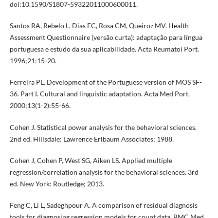
doi:10.1590/S1807-59322011000600011.
Santos RA, Rebelo L, Dias FC, Rosa CM, Queiroz MV. Health
Assessment Questionnaire (versão curta): adaptação para língua
portuguesa e estudo da sua aplicabilidade. Acta Reumatoi Port.
1996;21:15-20.
Ferreira PL. Development of the Portuguese version of MOS SF-
36. Part I. Cultural and linguistic adaptation. Acta Med Port.
2000;13(1-2):55-66.
Cohen J. Statistical power analysis for the behavioral sciences.
2nd ed. Hillsdale: Lawrence Erlbaum Associates; 1988.
Cohen J, Cohen P, West SG, Aiken LS. Applied multiple
regression/correlation analysis for the behavioral sciences. 3rd
ed. New York: Routledge; 2013.
Feng C, Li L, Sadeghpour A. A comparison of residual diagnosis
tools for diagnosing regression models for count data. BMC Med