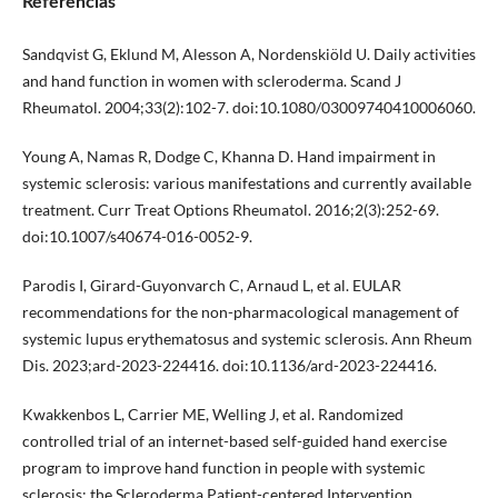
Referências
Sandqvist G, Eklund M, Alesson A, Nordenskiöld U. Daily activities
and hand function in women with scleroderma. Scand J
Rheumatol. 2004;33(2):102-7. doi:10.1080/03009740410006060.
Young A, Namas R, Dodge C, Khanna D. Hand impairment in
systemic sclerosis: various manifestations and currently available
treatment. Curr Treat Options Rheumatol. 2016;2(3):252-69.
doi:10.1007/s40674-016-0052-9.
Parodis I, Girard-Guyonvarch C, Arnaud L, et al. EULAR
recommendations for the non-pharmacological management of
systemic lupus erythematosus and systemic sclerosis. Ann Rheum
Dis. 2023;ard-2023-224416. doi:10.1136/ard-2023-224416.
Kwakkenbos L, Carrier ME, Welling J, et al. Randomized
controlled trial of an internet-based self-guided hand exercise
program to improve hand function in people with systemic
sclerosis: the Scleroderma Patient-centered Intervention