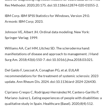
Res Methodol. 2020;20:175. doi:10.1186/s12874-020-01055-2.
IBM Corp. IBM SPSS Statistics for Windows, Version 29.0.
Armonk: IBM Corp; 2023.
Johnson VE, Albert JH. Ordinal data modeling. New York:
Springer-Verlag; 1999.
Williams AA, Carl HM, Litchez SD. The scleroderma hand:
manifestations of disease and approach to management. J Hand
Surg Am. 2018;43(6):550-7. doi:10.1016/j.jhsa.2018.03.021.
Del Gaido F, Lescoat A, Conaghan PG, et al. EULAR
recommendations for the treatment of systemic sclerosis: 2023
update. Ann Rheum Dis. 2024. doi:10.1136/ard-2024-226430.
Cipriano-Crespo C, Rodriguez-Hernández M, Cantero-Garillo P,
Mariano-Juárez L. Eating experiences of people with disabilities: a
qualitative study in Spain. Healthcare (Basel). 2020;8(4):512.