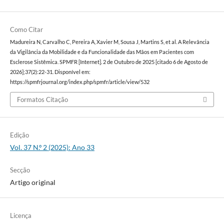
Como Citar
Madureira N, Carvalho C, Pereira A, Xavier M, Sousa J, Martins S, et al. A Relevância
da Vigilância da Mobilidade e da Funcionalidade das Mãos em Pacientes com
Esclerose Sistêmica. SPMFR [Internet]. 2 de Outubro de 2025 [citado 6 de Agosto de
2026];37(2):22-31. Disponível em:
https://spmfrjournal.org/index.php/spmfr/article/view/532
Formatos Citação
Edição
Vol. 37 N.º 2 (2025): Ano 33
Secção
Artigo original
Licença