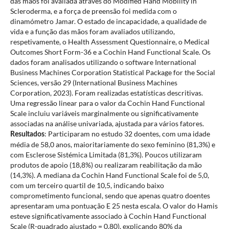
das mãos foi avaliada através do Modified Hand Mobility in
Scleroderma, e a força de preensão foi medida com o
dinamómetro Jamar. O estado de incapacidade, a qualidade de
vida e a função das mãos foram avaliados utilizando,
respetivamente, o Health Assessment Questionnaire, o Medical
Outcomes Short Form-36 e a Cochin Hand Functional Scale. Os
dados foram analisados utilizando o software International
Business Machines Corporation Statistical Package for the Social
Sciences, versão 29 (International Business Machines
Corporation, 2023). Foram realizadas estatísticas descritivas.
Uma regressão linear para o valor da Cochin Hand Functional
Scale incluiu variáveis marginalmente ou significativamente
associadas na análise univariada, ajustada para vários fatores.
: Participaram no estudo 32 doentes, com uma idade
Resultados
média de 58,0 anos, maioritariamente do sexo feminino (81,3%) e
com Esclerose Sistémica Limitada (81,3%). Poucos utilizaram
produtos de apoio (18,8%) ou realizaram reabilitação da mão
(14,3%). A mediana da Cochin Hand Functional Scale foi de 5,0,
com um terceiro quartil de 10,5, indicando baixo
comprometimento funcional, sendo que apenas quatro doentes
apresentaram uma pontuação E 25 nesta escala. O valor do Hamis
esteve significativamente associado à Cochin Hand Functional
Scale (R-quadrado ajustado = 0,80), explicando 80% da