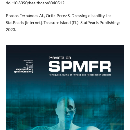
doi:10.3390/healthcare8040512.
Prados Fernández AL, Ortiz-Perez S. Dressing disability. In:
StatPearls [Internet]. Treasure Island (FL): StatPearls Publishing;
2023.