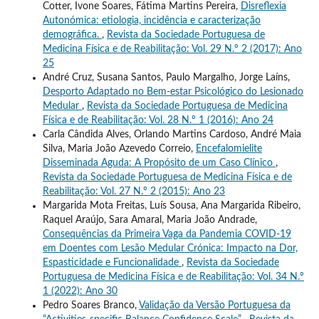
Cotter, Ivone Soares, Fátima Martins Pereira,
Disreflexia
Autonómica: etiologia, incidência e caracterização
demográfica.
,
Revista da Sociedade Portuguesa de
Medicina Física e de Reabilitação: Vol. 29 N.º 2 (2017): Ano
25
André Cruz, Susana Santos, Paulo Margalho, Jorge Laíns,
Desporto Adaptado no Bem-estar Psicológico do Lesionado
Medular
,
Revista da Sociedade Portuguesa de Medicina
Física e de Reabilitação: Vol. 28 N.º 1 (2016): Ano 24
Carla Cândida Alves, Orlando Martins Cardoso, André Maia
Silva, Maria João Azevedo Correio,
Encefalomielite
Disseminada Aguda: A Propósito de um Caso Clínico
,
Revista da Sociedade Portuguesa de Medicina Física e de
Reabilitação: Vol. 27 N.º 2 (2015): Ano 23
Margarida Mota Freitas, Luís Sousa, Ana Margarida Ribeiro,
Raquel Araújo, Sara Amaral, Maria João Andrade,
Consequências da Primeira Vaga da Pandemia COVID-19
em Doentes com Lesão Medular Crónica: Impacto na Dor,
Espasticidade e Funcionalidade
,
Revista da Sociedade
Portuguesa de Medicina Física e de Reabilitação: Vol. 34 N.º
1 (2022): Ano 30
Pedro Soares Branco,
Validação da Versão Portuguesa da