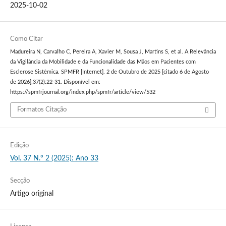
2025-10-02
Como Citar
Madureira N, Carvalho C, Pereira A, Xavier M, Sousa J, Martins S, et al. A Relevância
da Vigilância da Mobilidade e da Funcionalidade das Mãos em Pacientes com
Esclerose Sistêmica. SPMFR [Internet]. 2 de Outubro de 2025 [citado 6 de Agosto
de 2026];37(2):22-31. Disponível em:
https://spmfrjournal.org/index.php/spmfr/article/view/532
Formatos Citação
Edição
Vol. 37 N.º 2 (2025): Ano 33
Secção
Artigo original