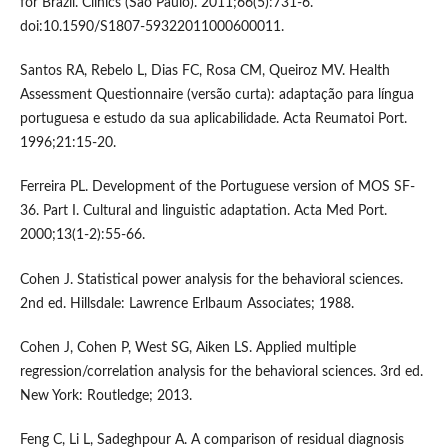
for Brazil. Clinics (Sao Paulo). 2011;66(5):731-6.
doi:10.1590/S1807-59322011000600011.
Santos RA, Rebelo L, Dias FC, Rosa CM, Queiroz MV. Health
Assessment Questionnaire (versão curta): adaptação para língua
portuguesa e estudo da sua aplicabilidade. Acta Reumatoi Port.
1996;21:15-20.
Ferreira PL. Development of the Portuguese version of MOS SF-
36. Part I. Cultural and linguistic adaptation. Acta Med Port.
2000;13(1-2):55-66.
Cohen J. Statistical power analysis for the behavioral sciences.
2nd ed. Hillsdale: Lawrence Erlbaum Associates; 1988.
Cohen J, Cohen P, West SG, Aiken LS. Applied multiple
regression/correlation analysis for the behavioral sciences. 3rd ed.
New York: Routledge; 2013.
Feng C, Li L, Sadeghpour A. A comparison of residual diagnosis