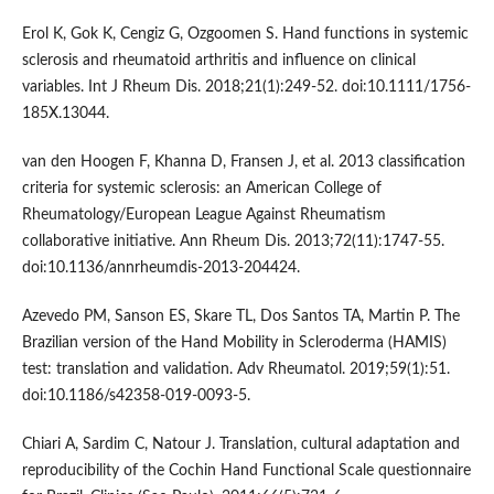
Erol K, Gok K, Cengiz G, Ozgoomen S. Hand functions in systemic
sclerosis and rheumatoid arthritis and influence on clinical
variables. Int J Rheum Dis. 2018;21(1):249-52. doi:10.1111/1756-
185X.13044.
van den Hoogen F, Khanna D, Fransen J, et al. 2013 classification
criteria for systemic sclerosis: an American College of
Rheumatology/European League Against Rheumatism
collaborative initiative. Ann Rheum Dis. 2013;72(11):1747-55.
doi:10.1136/annrheumdis-2013-204424.
Azevedo PM, Sanson ES, Skare TL, Dos Santos TA, Martin P. The
Brazilian version of the Hand Mobility in Scleroderma (HAMIS)
test: translation and validation. Adv Rheumatol. 2019;59(1):51.
doi:10.1186/s42358-019-0093-5.
Chiari A, Sardim C, Natour J. Translation, cultural adaptation and
reproducibility of the Cochin Hand Functional Scale questionnaire