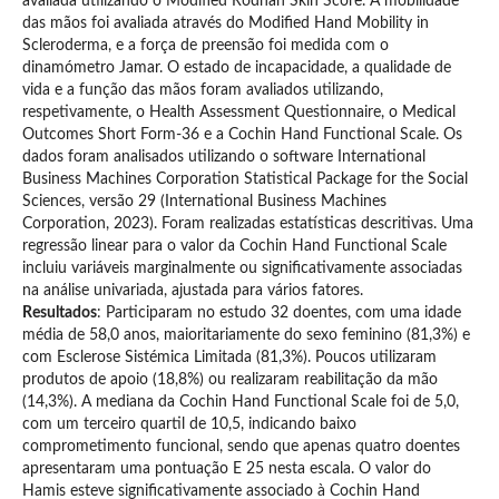
avaliada utilizando o Modified Rodnan Skin Score. A mobilidade
das mãos foi avaliada através do Modified Hand Mobility in
Scleroderma, e a força de preensão foi medida com o
dinamómetro Jamar. O estado de incapacidade, a qualidade de
vida e a função das mãos foram avaliados utilizando,
respetivamente, o Health Assessment Questionnaire, o Medical
Outcomes Short Form-36 e a Cochin Hand Functional Scale. Os
dados foram analisados utilizando o software International
Business Machines Corporation Statistical Package for the Social
Sciences, versão 29 (International Business Machines
Corporation, 2023). Foram realizadas estatísticas descritivas. Uma
regressão linear para o valor da Cochin Hand Functional Scale
incluiu variáveis marginalmente ou significativamente associadas
na análise univariada, ajustada para vários fatores.
Resultados
: Participaram no estudo 32 doentes, com uma idade
média de 58,0 anos, maioritariamente do sexo feminino (81,3%) e
com Esclerose Sistémica Limitada (81,3%). Poucos utilizaram
produtos de apoio (18,8%) ou realizaram reabilitação da mão
(14,3%). A mediana da Cochin Hand Functional Scale foi de 5,0,
com um terceiro quartil de 10,5, indicando baixo
comprometimento funcional, sendo que apenas quatro doentes
apresentaram uma pontuação E 25 nesta escala. O valor do
Hamis esteve significativamente associado à Cochin Hand