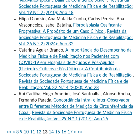
“Activities-specific Balance Confidence Scale”
,
Revista da
Sociedade Portuguesa de Medicina Física e de Reabilitação:
Vol. 19 N.º 2 (2010): Ano 18
Filipa Dionisio, Ana Mafalda Cunha, Carlos Pereira, Ana
Vasconcelos, Isabel Batalha,
Fibrodisplasia Ossificante
Progressiva: A Propósito de um Caso Clínico
,
Revista da
Sociedade Portuguesa de Medicina Física e de Reabilitação:
Vol. 36 N.º 2 (2024): Ano 32
Catarina Aguiar Branco,
A Importância do Desempenho da
Medicina Física e de Reabilitação nos Pacientes com
COVID-19 em Hospitais de Agudos e Pós-Agudos
(Pacientes Críticos e Pós Críticos). A Contribuição da
Sociedade Portuguesa de Medicina Física e de Reabilitação
,
Revista da Sociedade Portuguesa de Medicina Física e de
Reabilitação: Vol. 32 N.º 4 (2020): Ano 28
Rui Cadilha, Hugo Amorim, José Santoalha, Afonso Rocha,
Fernando Parada,
Concordância Intra- e Inter-Observador
entre Diferentes Métodos de Medição da Circunferência da
Coxa
,
Revista da Sociedade Portuguesa de Medicina Física
e de Reabilitação: Vol. 29 N.º 1 (2017): Ano 25
<<
<
8
9
10
11
12
13
14
15
16
17
>
>>