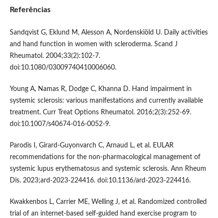
Referências
Sandqvist G, Eklund M, Alesson A, Nordenskiöld U. Daily activities
and hand function in women with scleroderma. Scand J
Rheumatol. 2004;33(2):102-7.
doi:10.1080/03009740410006060.
Young A, Namas R, Dodge C, Khanna D. Hand impairment in
systemic sclerosis: various manifestations and currently available
treatment. Curr Treat Options Rheumatol. 2016;2(3):252-69.
doi:10.1007/s40674-016-0052-9.
Parodis I, Girard-Guyonvarch C, Arnaud L, et al. EULAR
recommendations for the non-pharmacological management of
systemic lupus erythematosus and systemic sclerosis. Ann Rheum
Dis. 2023;ard-2023-224416. doi:10.1136/ard-2023-224416.
Kwakkenbos L, Carrier ME, Welling J, et al. Randomized controlled
trial of an internet-based self-guided hand exercise program to