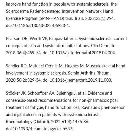
improve hand function in people with systemic sclerosis: the
Scleroderma Patient-centered Intervention Network Hand
Exercise Program (SPIN-HAND) trial. Trials. 2022;23(1):994.
doi:10.1186/s13063-022-06923-4.
Pearson DR, Werth VP, Pappas-Taffer L. Systemic sclerosis: current
concepts of skin and systemic manifestations. Clin Dermatol.
2018;36(4):459-74. doi:10.1016/j.clindermatol.2018.04.004.
Sandler RD, Matucci-Cerinic M, Hughes M. Musculoskeletal hand
involvement in systemic sclerosis. Semin Arthritis Rheum.
2020;50(2):329-34. doi:10.1016/j.semarthrit.2019.11.003.
Stöcker JK, Schouffoer AA, Spierings J, et al. Evidence and
consensus-based recommendations for non-pharmacological
treatment of fatigue, hand function loss, Raynaud’s phenomenon
and digital ulcers in patients with systemic sclerosis.
Rheumatology (Oxford). 2022;61(4):1476-86.
doi:10.1093/rheumatology/keab537.