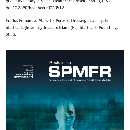
qualitative study in Spain. Healthcare (Basel). 2020;8(4):512.
doi:10.3390/healthcare8040512.
Prados Fernández AL, Ortiz-Perez S. Dressing disability. In:
StatPearls [Internet]. Treasure Island (FL): StatPearls Publishing;
2023.