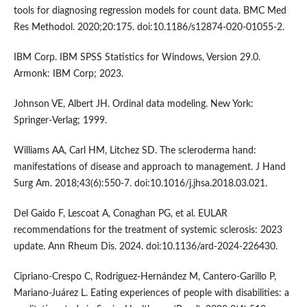
tools for diagnosing regression models for count data. BMC Med
Res Methodol. 2020;20:175. doi:10.1186/s12874-020-01055-2.
IBM Corp. IBM SPSS Statistics for Windows, Version 29.0.
Armonk: IBM Corp; 2023.
Johnson VE, Albert JH. Ordinal data modeling. New York:
Springer-Verlag; 1999.
Williams AA, Carl HM, Litchez SD. The scleroderma hand:
manifestations of disease and approach to management. J Hand
Surg Am. 2018;43(6):550-7. doi:10.1016/j.jhsa.2018.03.021.
Del Gaido F, Lescoat A, Conaghan PG, et al. EULAR
recommendations for the treatment of systemic sclerosis: 2023
update. Ann Rheum Dis. 2024. doi:10.1136/ard-2024-226430.
Cipriano-Crespo C, Rodriguez-Hernández M, Cantero-Garillo P,
Mariano-Juárez L. Eating experiences of people with disabilities: a