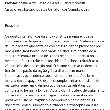
Palavras-chave:
Articulação da Anca, Ciática/etiologia,
Ciática/reabilitação, Quistos Gangliónicos/complicações
Resumo
Os quistos gangliónicos da anca constituem uma entidade
incomum e são frequentemente assintomáticos. Relatamos o caso
de um paciente que sofre de compressão ciática provocada por
raro quisto gangliónico recidivante da anca. Um doente de 49
anos apresentava história de 3 anos de dor neuropática no
membro inferior direito e incapacidade funcional, refratárias a
vários ciclos de medicação oral. O exame objetivo evidenciou
tensão à palpação da região glútea direita, sem massa
identificável, pé pendente, ausência do reflexo de Aquiles e
marcha em steppage. Os exames complementares previamente
realizados sugeriam o diagnóstico de ciática refratária por
compressão herniária lombar. Após ciclo infrutífero de tratamento
conservador, a ressonância magnética da anca revelou um
provável quisto neurogénico a comprimir o nervo ciático. O
doente foi, então, submetido a remoção artroscópica da lesão,