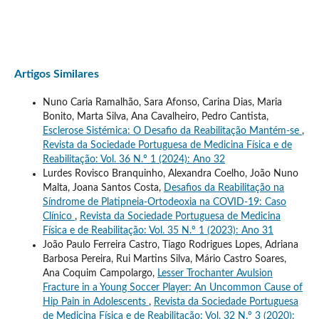
Artigos Similares
Nuno Caria Ramalhão, Sara Afonso, Carina Dias, Maria
Bonito, Marta Silva, Ana Cavalheiro, Pedro Cantista,
Esclerose Sistémica: O Desafio da Reabilitação Mantém-se
,
Revista da Sociedade Portuguesa de Medicina Física e de
Reabilitação: Vol. 36 N.º 1 (2024): Ano 32
Lurdes Rovisco Branquinho, Alexandra Coelho, João Nuno
Malta, Joana Santos Costa,
Desafios da Reabilitação na
Síndrome de Platipneia-Ortodeoxia na COVID-19: Caso
Clínico
,
Revista da Sociedade Portuguesa de Medicina
Física e de Reabilitação: Vol. 35 N.º 1 (2023): Ano 31
João Paulo Ferreira Castro, Tiago Rodrigues Lopes, Adriana
Barbosa Pereira, Rui Martins Silva, Mário Castro Soares,
Ana Coquim Campolargo,
Lesser Trochanter Avulsion
Fracture in a Young Soccer Player: An Uncommon Cause of
Hip Pain in Adolescents
,
Revista da Sociedade Portuguesa
de Medicina Física e de Reabilitação: Vol. 32 N.º 3 (2020):