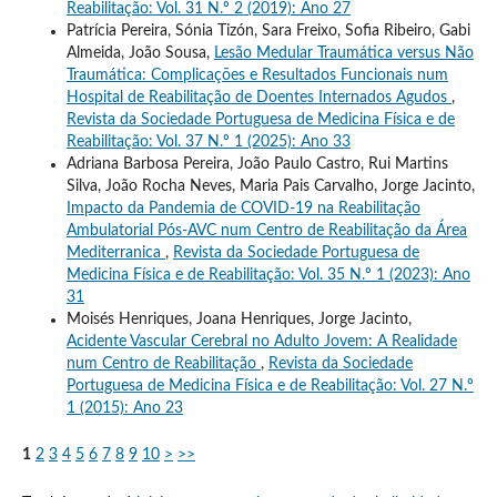
Reabilitação: Vol. 31 N.º 2 (2019): Ano 27
Patrícia Pereira, Sónia Tizón, Sara Freixo, Sofia Ribeiro, Gabi
Almeida, João Sousa,
Lesão Medular Traumática versus Não
Traumática: Complicações e Resultados Funcionais num
Hospital de Reabilitação de Doentes Internados Agudos
,
Revista da Sociedade Portuguesa de Medicina Física e de
Reabilitação: Vol. 37 N.º 1 (2025): Ano 33
Adriana Barbosa Pereira, João Paulo Castro, Rui Martins
Silva, João Rocha Neves, Maria Pais Carvalho, Jorge Jacinto,
Impacto da Pandemia de COVID-19 na Reabilitação
Ambulatorial Pós-AVC num Centro de Reabilitação da Área
Mediterranica
,
Revista da Sociedade Portuguesa de
Medicina Física e de Reabilitação: Vol. 35 N.º 1 (2023): Ano
31
Moisés Henriques, Joana Henriques, Jorge Jacinto,
Acidente Vascular Cerebral no Adulto Jovem: A Realidade
num Centro de Reabilitação
,
Revista da Sociedade
Portuguesa de Medicina Física e de Reabilitação: Vol. 27 N.º
1 (2015): Ano 23
1
2
3
4
5
6
7
8
9
10
>
>>