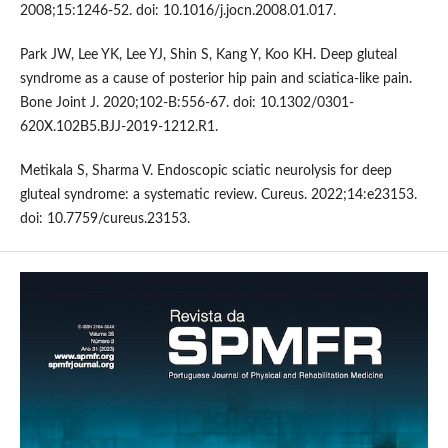
2008;15:1246-52. doi: 10.1016/j.jocn.2008.01.017.
Park JW, Lee YK, Lee YJ, Shin S, Kang Y, Koo KH. Deep gluteal
syndrome as a cause of posterior hip pain and sciatica-like pain.
Bone Joint J. 2020;102-B:556-67. doi: 10.1302/0301-
620X.102B5.BJJ-2019-1212.R1.
Metikala S, Sharma V. Endoscopic sciatic neurolysis for deep
gluteal syndrome: a systematic review. Cureus. 2022;14:e23153.
doi: 10.7759/cureus.23153.