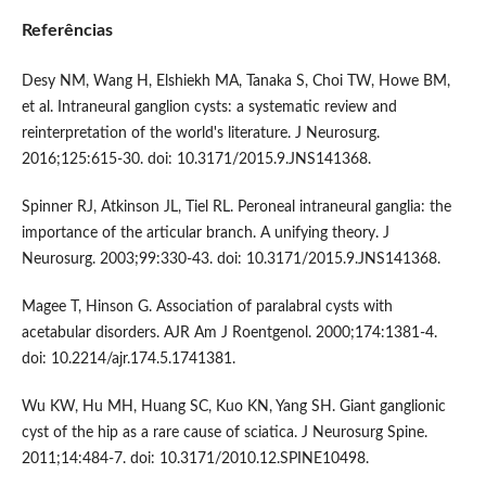
Referências
Desy NM, Wang H, Elshiekh MA, Tanaka S, Choi TW, Howe BM,
et al. Intraneural ganglion cysts: a systematic review and
reinterpretation of the world's literature. J Neurosurg.
2016;125:615-30. doi: 10.3171/2015.9.JNS141368.
Spinner RJ, Atkinson JL, Tiel RL. Peroneal intraneural ganglia: the
importance of the articular branch. A unifying theory. J
Neurosurg. 2003;99:330-43. doi: 10.3171/2015.9.JNS141368.
Magee T, Hinson G. Association of paralabral cysts with
acetabular disorders. AJR Am J Roentgenol. 2000;174:1381-4.
doi: 10.2214/ajr.174.5.1741381.
Wu KW, Hu MH, Huang SC, Kuo KN, Yang SH. Giant ganglionic
cyst of the hip as a rare cause of sciatica. J Neurosurg Spine.
2011;14:484-7. doi: 10.3171/2010.12.SPINE10498.