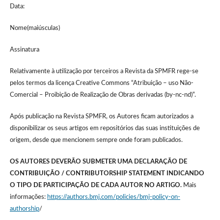
Data:
Nome(maiúsculas)
Assinatura
Relativamente à utilização por terceiros a Revista da SPMFR rege-se
pelos termos da licença Creative Commons “Atribuição – uso Não-
Comercial – Proibição de Realização de Obras derivadas (by-nc-nd)”.
Após publicação na Revista SPMFR, os Autores ficam autorizados a
disponibilizar os seus artigos em repositórios das suas instituições de
origem, desde que mencionem sempre onde foram publicados.
OS AUTORES DEVERÃO SUBMETER UMA DECLARAÇÃO DE
CONTRIBUIÇÃO / CONTRIBUTORSHIP STATEMENT INDICANDO
O TIPO DE PARTICIPAÇÃO DE CADA AUTOR NO ARTIGO.
Mais
informações:
https://authors.bmj.com/policies/bmj-policy-on-
authorship
/