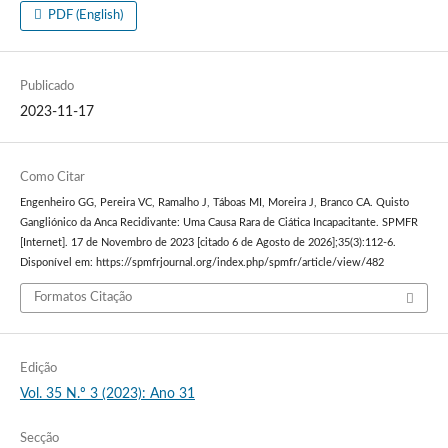
PDF (English)
Publicado
2023-11-17
Como Citar
Engenheiro GG, Pereira VC, Ramalho J, Táboas MI, Moreira J, Branco CA. Quisto
Gangliónico da Anca Recidivante: Uma Causa Rara de Ciática Incapacitante. SPMFR
[Internet]. 17 de Novembro de 2023 [citado 6 de Agosto de 2026];35(3):112-6.
Disponível em: https://spmfrjournal.org/index.php/spmfr/article/view/482
Formatos Citação
Edição
Vol. 35 N.º 3 (2023): Ano 31
Secção