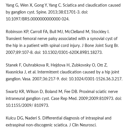
Yang G, Wen X, Gong Y, Yang C. Sciatica and claudication caused
by ganglion cyst. Spine. 2013;38:E1701-3. doi:
10.1097/BRS.0000000000000 024.
Robinson KP, Carroll FA, Bull MJ, McClelland M, Stockley I.
Transient femoral nerve palsy associated with a synovial cyst of
the hip in a patient with spinal cord injury. J Bone Joint Surg Br.
2007;89:107-8. doi: 10.1302/0301-620X.89B1.18273.
Stanek F, Ouhrabkova R, Hejdova H, Zubkovsky O, Ott Z,
Kvasnicka J, et al. Intermittent claudication caused by a hip joint
ganglion. Vasa. 2007;36:217-9. doi: 10.1024/0301-1526.36.3.217.
Swartz KR, Wilson D, Boland M, Fee DB. Proximal sciatic nerve
intraneural ganglion cyst. Case Rep Med. 2009;2009:810973. doi:
10.1155/2009/ 810973.
Kulcu DG, Naderi S. Differential diagnosis of intraspinal and
extraspinal non-discogenic sciatica. J Clin Neurosci.