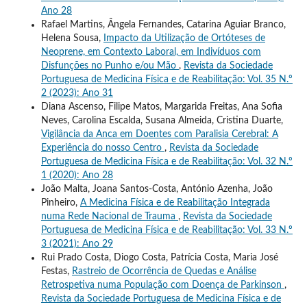
Ano 28
Rafael Martins, Ângela Fernandes, Catarina Aguiar Branco,
Helena Sousa,
Impacto da Utilização de Ortóteses de
Neoprene, em Contexto Laboral, em Indivíduos com
Disfunções no Punho e/ou Mão
,
Revista da Sociedade
Portuguesa de Medicina Física e de Reabilitação: Vol. 35 N.º
2 (2023): Ano 31
Diana Ascenso, Filipe Matos, Margarida Freitas, Ana Sofia
Neves, Carolina Escalda, Susana Almeida, Cristina Duarte,
Vigilância da Anca em Doentes com Paralisia Cerebral: A
Experiência do nosso Centro
,
Revista da Sociedade
Portuguesa de Medicina Física e de Reabilitação: Vol. 32 N.º
1 (2020): Ano 28
João Malta, Joana Santos-Costa, António Azenha, João
Pinheiro,
A Medicina Física e de Reabilitação Integrada
numa Rede Nacional de Trauma
,
Revista da Sociedade
Portuguesa de Medicina Física e de Reabilitação: Vol. 33 N.º
3 (2021): Ano 29
Rui Prado Costa, Diogo Costa, Patrícia Costa, Maria José
Festas,
Rastreio de Ocorrência de Quedas e Análise
Retrospetiva numa População com Doença de Parkinson
,
Revista da Sociedade Portuguesa de Medicina Física e de