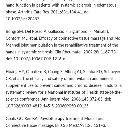
hand function in patients with systemic sclerosis in edematous
phase. Arthritis Care Res. 2011;63:1134-41. doi:
10.1002/acr.20487.
Bongi SM, Del Rosso A, Galluccio F, Sigismondi F, Miniati I,
Conforti ML, et al. Efficacy of connective tissue massage and Mc
Mennell joint manipulation in the rehabilitative treatment of the
hands in systemic sclerosis. Clin Rheumatol. 2009;28(:1167-73.
doi: 10.1007/s10067-009-1216-x.
Huang HY, Caballero B, Chang S, Alberg AJ, Semba RD, Schneyer
CR, et al. The efficacy and safety of multivitamin and mineral
supplement use to prevent cancer and chronic disease in adults: a
systematic review for a National Institutes of Health state-of-the-
science conference. Ann Intern Med. 2006;145:372-85. doi:
10.7326/0003-4819-145-5-200609050-00135.
Goats GC, Keir KA. Physiotherapy Treatment Modalities
Connective tissue massage. Br J Sp Med.1991;25:131–3.