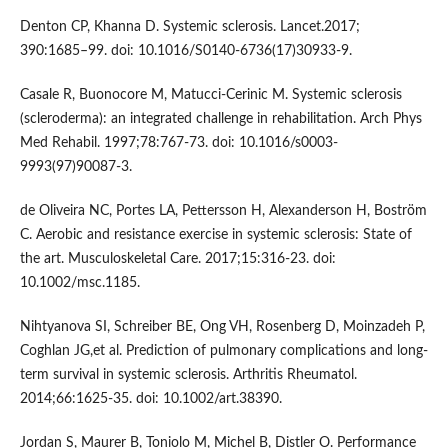
Denton CP, Khanna D. Systemic sclerosis. Lancet.2017;
390:1685–99. doi: 10.1016/S0140-6736(17)30933-9.
Casale R, Buonocore M, Matucci-Cerinic M. Systemic sclerosis
(scleroderma): an integrated challenge in rehabilitation. Arch Phys
Med Rehabil. 1997;78:767-73. doi: 10.1016/s0003-
9993(97)90087-3.
de Oliveira NC, Portes LA, Pettersson H, Alexanderson H, Boström
C. Aerobic and resistance exercise in systemic sclerosis: State of
the art. Musculoskeletal Care. 2017;15:316-23. doi:
10.1002/msc.1185.
Nihtyanova SI, Schreiber BE, Ong VH, Rosenberg D, Moinzadeh P,
Coghlan JG,et al. Prediction of pulmonary complications and long-
term survival in systemic sclerosis. Arthritis Rheumatol.
2014;66:1625-35. doi: 10.1002/art.38390.
Jordan S, Maurer B, Toniolo M, Michel B, Distler O. Performance