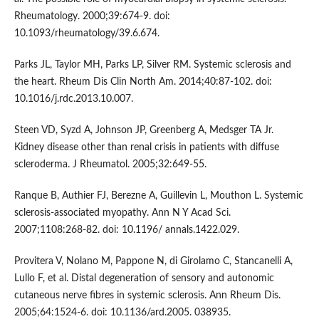
Rheumatology. 2000;39:674-9. doi:
10.1093/rheumatology/39.6.674.
Parks JL, Taylor MH, Parks LP, Silver RM. Systemic sclerosis and
the heart. Rheum Dis Clin North Am. 2014;40:87-102. doi:
10.1016/j.rdc.2013.10.007.
Steen VD, Syzd A, Johnson JP, Greenberg A, Medsger TA Jr.
Kidney disease other than renal crisis in patients with diffuse
scleroderma. J Rheumatol. 2005;32:649-55.
Ranque B, Authier FJ, Berezne A, Guillevin L, Mouthon L. Systemic
sclerosis-associated myopathy. Ann N Y Acad Sci.
2007;1108:268-82. doi: 10.1196/ annals.1422.029.
Provitera V, Nolano M, Pappone N, di Girolamo C, Stancanelli A,
Lullo F, et al. Distal degeneration of sensory and autonomic
cutaneous nerve fibres in systemic sclerosis. Ann Rheum Dis.
2005;64:1524-6. doi: 10.1136/ard.2005. 038935.