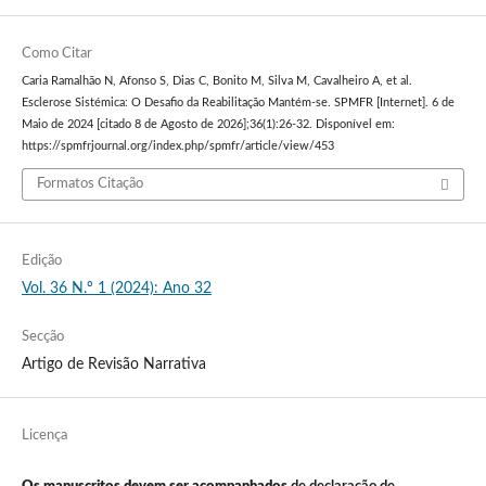
Como Citar
Caria Ramalhão N, Afonso S, Dias C, Bonito M, Silva M, Cavalheiro A, et al.
Esclerose Sistémica: O Desafio da Reabilitação Mantém-se. SPMFR [Internet]. 6 de
Maio de 2024 [citado 8 de Agosto de 2026];36(1):26-32. Disponível em:
https://spmfrjournal.org/index.php/spmfr/article/view/453
Formatos Citação
Edição
Vol. 36 N.º 1 (2024): Ano 32
Secção
Artigo de Revisão Narrativa
Licença