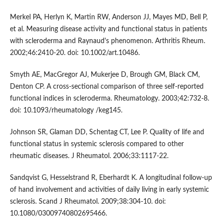
Merkel PA, Herlyn K, Martin RW, Anderson JJ, Mayes MD, Bell P,
et al. Measuring disease activity and functional status in patients
with scleroderma and Raynaud's phenomenon. Arthritis Rheum.
2002;46:2410-20. doi: 10.1002/art.10486.
Smyth AE, MacGregor AJ, Mukerjee D, Brough GM, Black CM,
Denton CP. A cross-sectional comparison of three self-reported
functional indices in scleroderma. Rheumatology. 2003;42:732-8.
doi: 10.1093/rheumatology /keg145.
Johnson SR, Glaman DD, Schentag CT, Lee P. Quality of life and
functional status in systemic sclerosis compared to other
rheumatic diseases. J Rheumatol. 2006;33:1117-22.
Sandqvist G, Hesselstrand R, Eberhardt K. A longitudinal follow-up
of hand involvement and activities of daily living in early systemic
sclerosis. Scand J Rheumatol. 2009;38:304-10. doi:
10.1080/03009740802695466.