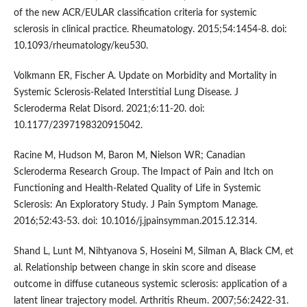
of the new ACR/EULAR classification criteria for systemic
sclerosis in clinical practice. Rheumatology. 2015;54:1454-8. doi:
10.1093/rheumatology/keu530.
Volkmann ER, Fischer A. Update on Morbidity and Mortality in
Systemic Sclerosis-Related Interstitial Lung Disease. J
Scleroderma Relat Disord. 2021;6:11-20. doi:
10.1177/2397198320915042.
Racine M, Hudson M, Baron M, Nielson WR; Canadian
Scleroderma Research Group. The Impact of Pain and Itch on
Functioning and Health-Related Quality of Life in Systemic
Sclerosis: An Exploratory Study. J Pain Symptom Manage.
2016;52:43-53. doi: 10.1016/j.jpainsymman.2015.12.314.
Shand L, Lunt M, Nihtyanova S, Hoseini M, Silman A, Black CM, et
al. Relationship between change in skin score and disease
outcome in diffuse cutaneous systemic sclerosis: application of a
latent linear trajectory model. Arthritis Rheum. 2007;56:2422-31.