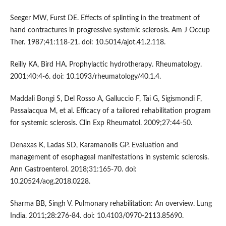
Seeger MW, Furst DE. Effects of splinting in the treatment of
hand contractures in progressive systemic sclerosis. Am J Occup
Ther. 1987;41:118-21. doi: 10.5014/ajot.41.2.118.
Reilly KA, Bird HA. Prophylactic hydrotherapy. Rheumatology.
2001;40:4-6. doi: 10.1093/rheumatology/40.1.4.
Maddali Bongi S, Del Rosso A, Galluccio F, Tai G, Sigismondi F,
Passalacqua M, et al. Efficacy of a tailored rehabilitation program
for systemic sclerosis. Clin Exp Rheumatol. 2009;27:44-50.
Denaxas K, Ladas SD, Karamanolis GP. Evaluation and
management of esophageal manifestations in systemic sclerosis.
Ann Gastroenterol. 2018;31:165-70. doi:
10.20524/aog.2018.0228.
Sharma BB, Singh V. Pulmonary rehabilitation: An overview. Lung
India. 2011;28:276-84. doi: 10.4103/0970-2113.85690.