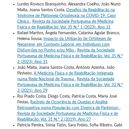
Lurdes Rovisco Branquinho, Alexandra Coelho, João Nuno
Malta, Joana Santos Costa,
Desafios da Reabilitação na
Síndrome de Platipneia-Ortodeoxia na COVID-19: Caso
Clínico
,
Revista da Sociedade Portuguesa de Medicina
Física e de Reabilitação: Vol. 35 N.º 1 (2023): Ano 31
Rafael Martins, Ângela Fernandes, Catarina Aguiar Branco,
Helena Sousa,
Impacto da Utilização de Ortóteses de
Neoprene, em Contexto Laboral, em Indivíduos com
Disfunções no Punho e/ou Mão
,
Revista da Sociedade
Portuguesa de Medicina Física e de Reabilitação: Vol. 35 N.º
2 (2023): Ano 31
João Malta, Joana Santos-Costa, António Azenha, João
Pinheiro,
A Medicina Física e de Reabilitação Integrada
numa Rede Nacional de Trauma
,
Revista da Sociedade
Portuguesa de Medicina Física e de Reabilitação: Vol. 33 N.º
3 (2021): Ano 29
Rui Prado Costa, Diogo Costa, Patrícia Costa, Maria José
Festas,
Rastreio de Ocorrência de Quedas e Análise
Retrospetiva numa População com Doença de Parkinson
,
Revista da Sociedade Portuguesa de Medicina Física e de
Reabilitação: Vol. 31 N.º 2 (2019): Ano 27
Patrícia Pereira, Sónia Tizón, Sara Freixo, Sofia Ribeiro, Gabi