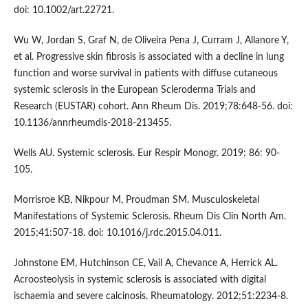
doi: 10.1002/art.22721.
Wu W, Jordan S, Graf N, de Oliveira Pena J, Curram J, Allanore Y,
et al. Progressive skin fibrosis is associated with a decline in lung
function and worse survival in patients with diffuse cutaneous
systemic sclerosis in the European Scleroderma Trials and
Research (EUSTAR) cohort. Ann Rheum Dis. 2019;78:648-56. doi:
10.1136/annrheumdis-2018-213455.
Wells AU. Systemic sclerosis. Eur Respir Monogr. 2019; 86: 90-
105.
Morrisroe KB, Nikpour M, Proudman SM. Musculoskeletal
Manifestations of Systemic Sclerosis. Rheum Dis Clin North Am.
2015;41:507-18. doi: 10.1016/j.rdc.2015.04.011.
Johnstone EM, Hutchinson CE, Vail A, Chevance A, Herrick AL.
Acroosteolysis in systemic sclerosis is associated with digital
ischaemia and severe calcinosis. Rheumatology. 2012;51:2234-8.