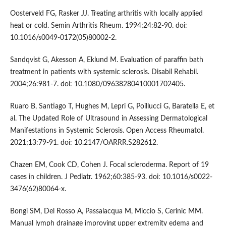
Oosterveld FG, Rasker JJ. Treating arthritis with locally applied
heat or cold. Semin Arthritis Rheum. 1994;24:82-90. doi:
10.1016/s0049-0172(05)80002-2.
Sandqvist G, Akesson A, Eklund M. Evaluation of paraffin bath
treatment in patients with systemic sclerosis. Disabil Rehabil.
2004;26:981-7. doi: 10.1080/09638280410001702405.
Ruaro B, Santiago T, Hughes M, Lepri G, Poillucci G, Baratella E, et
al. The Updated Role of Ultrasound in Assessing Dermatological
Manifestations in Systemic Sclerosis. Open Access Rheumatol.
2021;13:79-91. doi: 10.2147/OARRR.S282612.
Chazen EM, Cook CD, Cohen J. Focal scleroderma. Report of 19
cases in children. J Pediatr. 1962;60:385-93. doi: 10.1016/s0022-
3476(62)80064-x.
Bongi SM, Del Rosso A, Passalacqua M, Miccio S, Cerinic MM.
Manual lymph drainage improving upper extremity edema and