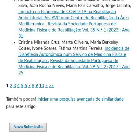
Silva, João Rocha Neves, Maria Pais Carvalho, Jorge Jacinto,
Impacto da Pandemia de COVID-19 na Reabilitação
Ambulatorial Pós-AVC num Centro de Reabilitação da Área
Mediterranica
,
Revista da Sociedade Portuguesa de
Medicina Física e de Reabilitação: Vol. 35 N.º 1 (2023): Ano
31
Cristina Miranda Cruz, Marta Oliveira, Maria Berkeley
Cotter, Ivone Soares, Fátima Martins Ferreira,
Incidência de
Disreflexia Autonómica num Serviço de Medicina Física e
de Reabilitação
,
Revista da Sociedade Portuguesa de
Medicina Física e de Reabilitação: Vol. 29 N.º 2 (2017): Ano
25
1
2
3
4
5
6
7
8
9
10
>
>>
Também poderá
iniciar uma pesquisa avançada de similaridade
para este artigo.
Nova Submissão