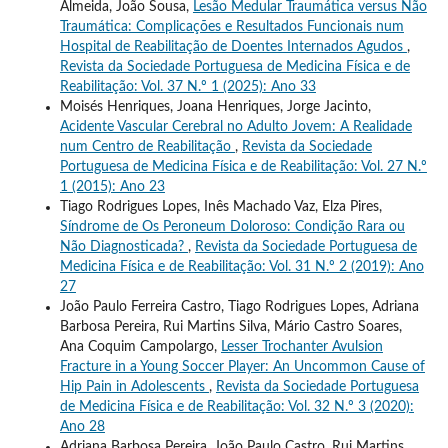
Almeida, João Sousa,
Lesão Medular Traumática versus Não
Traumática: Complicações e Resultados Funcionais num
Hospital de Reabilitação de Doentes Internados Agudos
,
Revista da Sociedade Portuguesa de Medicina Física e de
Reabilitação: Vol. 37 N.º 1 (2025): Ano 33
Moisés Henriques, Joana Henriques, Jorge Jacinto,
Acidente Vascular Cerebral no Adulto Jovem: A Realidade
num Centro de Reabilitação
,
Revista da Sociedade
Portuguesa de Medicina Física e de Reabilitação: Vol. 27 N.º
1 (2015): Ano 23
Tiago Rodrigues Lopes, Inês Machado Vaz, Elza Pires,
Síndrome de Os Peroneum Doloroso: Condição Rara ou
Não Diagnosticada?
,
Revista da Sociedade Portuguesa de
Medicina Física e de Reabilitação: Vol. 31 N.º 2 (2019): Ano
27
João Paulo Ferreira Castro, Tiago Rodrigues Lopes, Adriana
Barbosa Pereira, Rui Martins Silva, Mário Castro Soares,
Ana Coquim Campolargo,
Lesser Trochanter Avulsion
Fracture in a Young Soccer Player: An Uncommon Cause of
Hip Pain in Adolescents
,
Revista da Sociedade Portuguesa
de Medicina Física e de Reabilitação: Vol. 32 N.º 3 (2020):
Ano 28
Adriana Barbosa Pereira, João Paulo Castro, Rui Martins