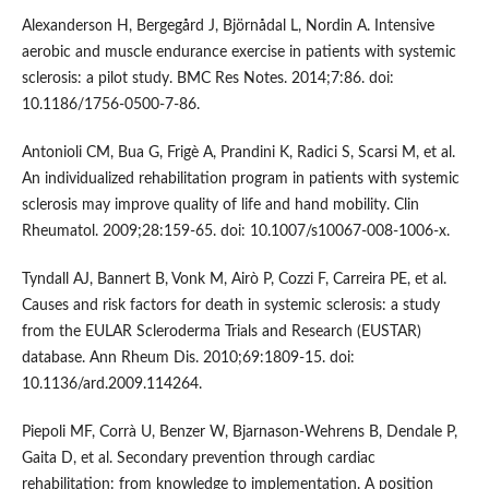
Alexanderson H, Bergegård J, Björnådal L, Nordin A. Intensive
aerobic and muscle endurance exercise in patients with systemic
sclerosis: a pilot study. BMC Res Notes. 2014;7:86. doi:
10.1186/1756-0500-7-86.
Antonioli CM, Bua G, Frigè A, Prandini K, Radici S, Scarsi M, et al.
An individualized rehabilitation program in patients with systemic
sclerosis may improve quality of life and hand mobility. Clin
Rheumatol. 2009;28:159-65. doi: 10.1007/s10067-008-1006-x.
Tyndall AJ, Bannert B, Vonk M, Airò P, Cozzi F, Carreira PE, et al.
Causes and risk factors for death in systemic sclerosis: a study
from the EULAR Scleroderma Trials and Research (EUSTAR)
database. Ann Rheum Dis. 2010;69:1809-15. doi:
10.1136/ard.2009.114264.
Piepoli MF, Corrà U, Benzer W, Bjarnason-Wehrens B, Dendale P,
Gaita D, et al. Secondary prevention through cardiac
rehabilitation: from knowledge to implementation. A position