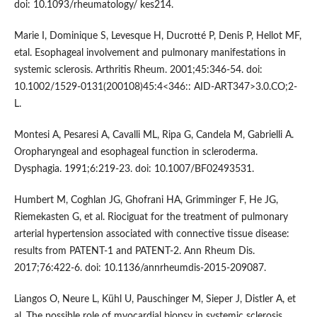
doi: 10.1093/rheumatology/ kes214.
Marie I, Dominique S, Levesque H, Ducrotté P, Denis P, Hellot MF,
etal. Esophageal involvement and pulmonary manifestations in
systemic sclerosis. Arthritis Rheum. 2001;45:346-54. doi:
10.1002/1529-0131(200108)45:4<346:: AID-ART347>3.0.CO;2-
L.
Montesi A, Pesaresi A, Cavalli ML, Ripa G, Candela M, Gabrielli A.
Oropharyngeal and esophageal function in scleroderma.
Dysphagia. 1991;6:219-23. doi: 10.1007/BF02493531.
Humbert M, Coghlan JG, Ghofrani HA, Grimminger F, He JG,
Riemekasten G, et al. Riociguat for the treatment of pulmonary
arterial hypertension associated with connective tissue disease:
results from PATENT-1 and PATENT-2. Ann Rheum Dis.
2017;76:422-6. doi: 10.1136/annrheumdis-2015-209087.
Liangos O, Neure L, Kühl U, Pauschinger M, Sieper J, Distler A, et
al. The possible role of myocardial biopsy in systemic sclerosis.