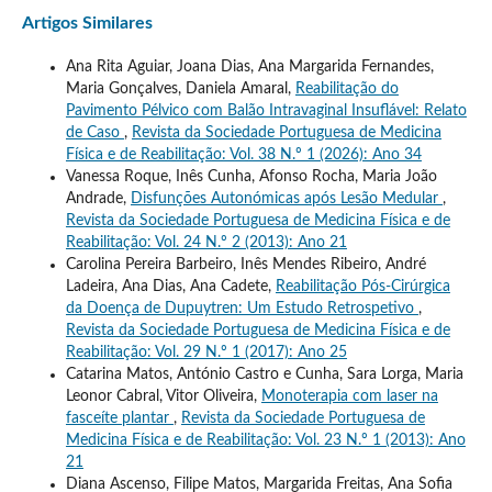
Artigos Similares
Ana Rita Aguiar, Joana Dias, Ana Margarida Fernandes,
Maria Gonçalves, Daniela Amaral,
Reabilitação do
Pavimento Pélvico com Balão Intravaginal Insuflável: Relato
de Caso
,
Revista da Sociedade Portuguesa de Medicina
Física e de Reabilitação: Vol. 38 N.º 1 (2026): Ano 34
Vanessa Roque, Inês Cunha, Afonso Rocha, Maria João
Andrade,
Disfunções Autonómicas após Lesão Medular
,
Revista da Sociedade Portuguesa de Medicina Física e de
Reabilitação: Vol. 24 N.º 2 (2013): Ano 21
Carolina Pereira Barbeiro, Inês Mendes Ribeiro, André
Ladeira, Ana Dias, Ana Cadete,
Reabilitação Pós-Cirúrgica
da Doença de Dupuytren: Um Estudo Retrospetivo
,
Revista da Sociedade Portuguesa de Medicina Física e de
Reabilitação: Vol. 29 N.º 1 (2017): Ano 25
Catarina Matos, António Castro e Cunha, Sara Lorga, Maria
Leonor Cabral, Vitor Oliveira,
Monoterapia com laser na
fasceíte plantar
,
Revista da Sociedade Portuguesa de
Medicina Física e de Reabilitação: Vol. 23 N.º 1 (2013): Ano
21
Diana Ascenso, Filipe Matos, Margarida Freitas, Ana Sofia