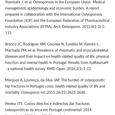
Stenmark J, et al. Osteoporosis in the European Union: Medical
management, epidemiology and economic burden: A report
prepared in collaboration with the International Osteoporosis
Foundation (IOF) and the European Federation of Pharmaceutical
Industry Associations (EFPIA). Arch Osteoporos. 2013;8(1-2):1-
115.
Branco JC, Rodrigues AM, Gouveia N, Eusébio M, Ramiro S,
Machado PM, et al. Prevalence of rheumatic and musculoskeletal
diseases and their impact on health-related quality of life, physical
function and mental health in Portugal: Results from EpiReumaPt
- a national health survey. RMD Open. 2016;2(1):1-12.
Marques A, Lourenço, da Silva JAP. The burden of osteoporotic
hip fractures in Portugal: costs, health related quality of life and
mortality. Osteoporos Int. 2015;26(11):2623-2630.
Pereira JTS. Custos directos e indirectos das fracturas
osteoporóticas da anca em Portugal continental; 2014