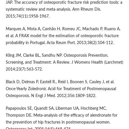
JAP. The accuracy of osteoporotic fracture risk prediction tools: a
systematic review and meta-analysis. Ann Rheum Dis.
2015;74(11):1958-1967.
Marques A, Mota A, Canhão H, Romeu JC, Machado P, Ruano A,
et al. A FRAX model for the estimation of osteoporotic fracture
probability in Portugal. Acta Reum Port. 2013;38(2):104-112.
Kling JM, Clarke BL, Sandhu NP. Osteoporosis Prevention,
Screening, and Treatment: A Review. J Womens Health (Larchmet)
2014;23(7):563-572.
Black D, Delmas P, Eastell R., Reid I, Boonen S, Cauley J, et al.
Once-Yearly Zoledronic Acid for Treatment of Postmenopausal
Osteoporosis. N Engl J Med. 2012;356:1809-1822.
Papapoulos SE, Quandt SA, Liberman UA, Hochberg MC,
Thompson DE. Meta-analysis of the efficacy of alendronate for
the prevention of hip fractures in postmenopausal women.