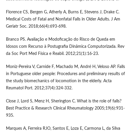
Florence CS, Bergen G, Atherly A, Burns E, Stevens J, Drake C.
Medical Costs of Fatal and Nonfatal Falls in Older Adults. J Am
Geriatr Soc. 2018;66(4):693-698.
Branco PS. Avaliação e Modoficação do Risco de Queda em
Idosos com Recurso à Postugrafia Dinâmica Computorizada. Rev
da Soc Port Med Física e Reabil. 2012;21(1):16-23.
Moniz-Pereira V, Carnide F, Machado M, André H, Veloso AP. Falls
in Portuguese older people: Procedures and preliminary results of
the study biomechanics of locomotion in the elderly. Acta
Reumatol Port. 2012;37(4):324-332.
Close J, Lord S, Menz H, Sherington C. What is the role of falls?
Best Practice & Research Clinical Rheumatology 2005;19(6):931-
935.
Marques A, Ferreira RJO, Santos E, Loza E, Carmona L, da Silva