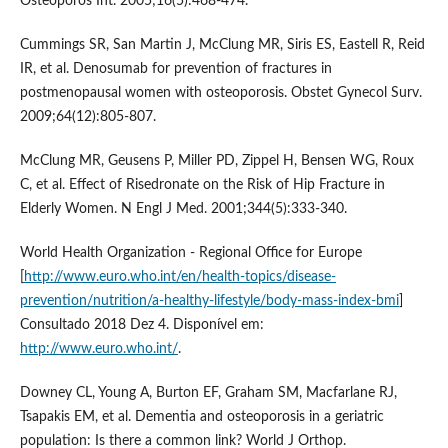
Osteoporos Int. 2005;16(5):468-474.
Cummings SR, San Martin J, McClung MR, Siris ES, Eastell R, Reid
IR, et al. Denosumab for prevention of fractures in
postmenopausal women with osteoporosis. Obstet Gynecol Surv.
2009;64(12):805-807.
McClung MR, Geusens P, Miller PD, Zippel H, Bensen WG, Roux
C, et al. Effect of Risedronate on the Risk of Hip Fracture in
Elderly Women. N Engl J Med. 2001;344(5):333-340.
World Health Organization - Regional Office for Europe
[
http://www.euro.who.int/en/health-topics/disease-
prevention/nutrition/a-healthy-lifestyle/body-mass-index-bmi
]
Consultado 2018 Dez 4. Disponível em:
http://www.euro.who.int/
.
Downey CL, Young A, Burton EF, Graham SM, Macfarlane RJ,
Tsapakis EM, et al. Dementia and osteoporosis in a geriatric
population: Is there a common link? World J Orthop.