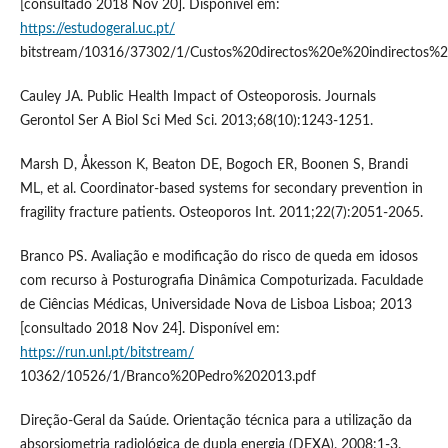
[consultado 2018 Nov 20]. Disponível em:
https://estudogeral.uc.pt/
bitstream/10316/37302/1/Custos%20directos%20e%20indirectos%
Cauley JA. Public Health Impact of Osteoporosis. Journals
Gerontol Ser A Biol Sci Med Sci. 2013;68(10):1243-1251.
Marsh D, Åkesson K, Beaton DE, Bogoch ER, Boonen S, Brandi
ML, et al. Coordinator-based systems for secondary prevention in
fragility fracture patients. Osteoporos Int. 2011;22(7):2051-2065.
Branco PS. Avaliação e modificação do risco de queda em idosos
com recurso à Posturografia Dinâmica Compoturizada. Faculdade
de Ciências Médicas, Universidade Nova de Lisboa Lisboa; 2013
[consultado 2018 Nov 24]. Disponível em:
https://run.unl.pt/bitstream/
10362/10526/1/Branco%20Pedro%202013.pdf
Direção-Geral da Saúde. Orientação técnica para a utilização da
absorsiometria radiológica de dupla energia (DEXA). 2008:1-3.