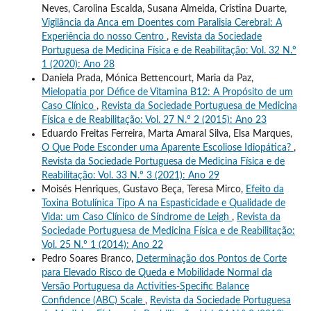
Neves, Carolina Escalda, Susana Almeida, Cristina Duarte,
Vigilância da Anca em Doentes com Paralisia Cerebral: A
Experiência do nosso Centro
,
Revista da Sociedade
Portuguesa de Medicina Física e de Reabilitação: Vol. 32 N.º
1 (2020): Ano 28
Daniela Prada, Mónica Bettencourt, Maria da Paz,
Mielopatia por Défice de Vitamina B12: A Propósito de um
Caso Clínico
,
Revista da Sociedade Portuguesa de Medicina
Física e de Reabilitação: Vol. 27 N.º 2 (2015): Ano 23
Eduardo Freitas Ferreira, Marta Amaral Silva, Elsa Marques,
O Que Pode Esconder uma Aparente Escoliose Idiopática?
,
Revista da Sociedade Portuguesa de Medicina Física e de
Reabilitação: Vol. 33 N.º 3 (2021): Ano 29
Moisés Henriques, Gustavo Beça, Teresa Mirco,
Efeito da
Toxina Botulínica Tipo A na Espasticidade e Qualidade de
Vida: um Caso Clínico de Síndrome de Leigh
,
Revista da
Sociedade Portuguesa de Medicina Física e de Reabilitação:
Vol. 25 N.º 1 (2014): Ano 22
Pedro Soares Branco,
Determinação dos Pontos de Corte
para Elevado Risco de Queda e Mobilidade Normal da
Versão Portuguesa da Activities-Specific Balance
Confidence (ABC) Scale
,
Revista da Sociedade Portuguesa