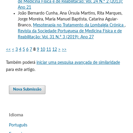
de Medicina Física e de Reabilitação: Vol. 24 N.º 2 (2013):
Ano 21
João Bernardo Cunha, Ana Úrsula Martins, Rita Marques,
Jorge Moreira, Maria Manuel Baptista, Catarina Aguiar-
Branco,
Mesoterapia no Tratamento da Lombalgia Crónica
,
Revista da Sociedade Portuguesa de Medicina Física e de
Reabilitação: Vol. 31 N.º 3 (2019): Ano 27
<<
<
3
4
5
6
7
8
9
10
11
12
>
>>
Também poderá
iniciar uma pesquisa avançada de similaridade
para este artigo.
Nova Submissão
Idioma
Português