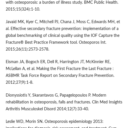
with osteoporosis: a burden of illness study. BMC Public Health.
2015;15(324):1-10.
Javaid MK, Kyer C, Mitchell PJ, Chana J, Moss C, Edwards MH, et
al. Effective secondary fracture prevention: implementation of a
global benchmarking of clinical quality using the IOF Capture the
Fracture® Best Practice Framework tool. Osteoporos Int.
2015;26(11):2573-2578.
Eisman JA, Bogoch ER, Dell R, Harrington JT, McKinnler RE,
McLellan A, et al. Making the First Fracture the Last Fracture :
ASBMR Task Force Report on Secondary Fracture Prevention.
2012;27(9):1-8.
Dionyssiotis Y, Skarantavos G, Papagelopoulos P. Modern
rehabilitation in osteoporosis, falls and fractures. Clin Med Insights
Arthritis Musculoskel Disord 2014;12(7):33-40.
Leslie WD, Morin SN. Osteoporosis epidemiology 2013: