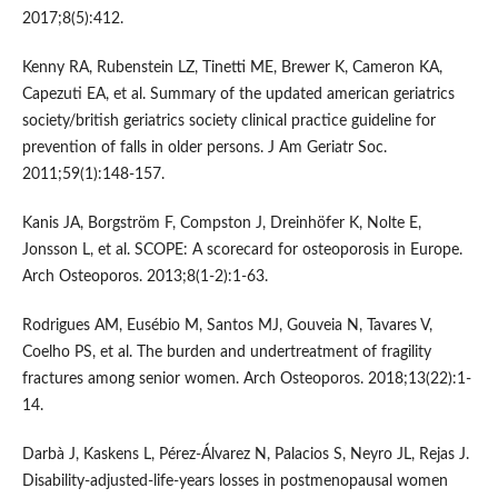
2017;8(5):412.
Kenny RA, Rubenstein LZ, Tinetti ME, Brewer K, Cameron KA,
Capezuti EA, et al. Summary of the updated american geriatrics
society/british geriatrics society clinical practice guideline for
prevention of falls in older persons. J Am Geriatr Soc.
2011;59(1):148-157.
Kanis JA, Borgström F, Compston J, Dreinhöfer K, Nolte E,
Jonsson L, et al. SCOPE: A scorecard for osteoporosis in Europe.
Arch Osteoporos. 2013;8(1-2):1-63.
Rodrigues AM, Eusébio M, Santos MJ, Gouveia N, Tavares V,
Coelho PS, et al. The burden and undertreatment of fragility
fractures among senior women. Arch Osteoporos. 2018;13(22):1-
14.
Darbà J, Kaskens L, Pérez-Álvarez N, Palacios S, Neyro JL, Rejas J.
Disability-adjusted-life-years losses in postmenopausal women