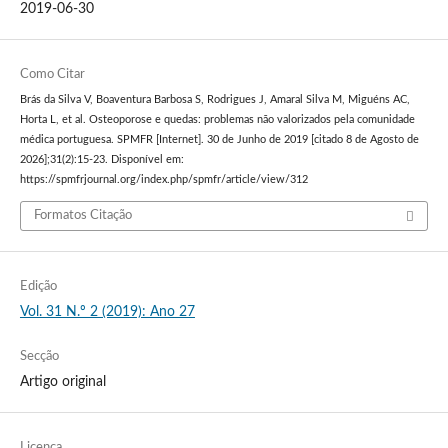
2019-06-30
Como Citar
Brás da Silva V, Boaventura Barbosa S, Rodrigues J, Amaral Silva M, Miguéns AC,
Horta L, et al. Osteoporose e quedas: problemas não valorizados pela comunidade
médica portuguesa. SPMFR [Internet]. 30 de Junho de 2019 [citado 8 de Agosto de
2026];31(2):15-23. Disponível em:
https://spmfrjournal.org/index.php/spmfr/article/view/312
Formatos Citação
Edição
Vol. 31 N.º 2 (2019): Ano 27
Secção
Artigo original
Licença