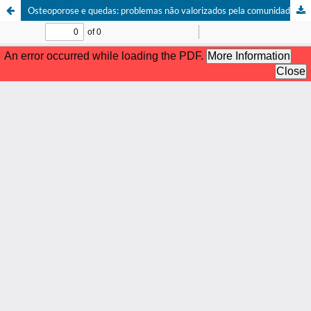
Osteoporose e quedas: problemas não valorizados pela comunidade médica portuguesa.