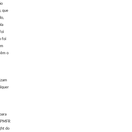
ão
), que
do,
la
foi
 foi
em
 têm o
lizam
alquer
para
 SPMFR
ght do