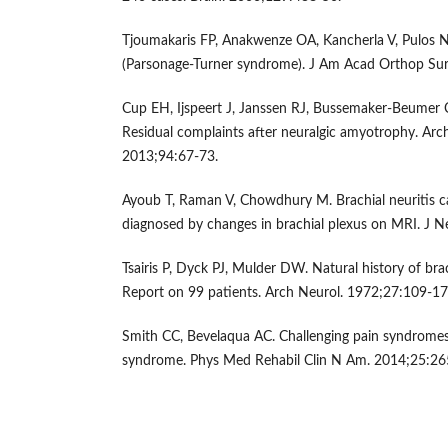
Tjoumakaris FP, Anakwenze OA, Kancherla V, Pulos 
(Parsonage-Turner syndrome). J Am Acad Orthop Sur
Cup EH, Ijspeert J, Janssen RJ, Bussemaker-Beumer C,
Residual complaints after neuralgic amyotrophy. Ar
2013;94:67-73.
Ayoub T, Raman V, Chowdhury M. Brachial neuritis ca
diagnosed by changes in brachial plexus on MRI. J N
Tsairis P, Dyck PJ, Mulder DW. Natural history of bra
Report on 99 patients. Arch Neurol. 1972;27:109-17
Smith CC, Bevelaqua AC. Challenging pain syndromes
syndrome. Phys Med Rehabil Clin N Am. 2014;25:26