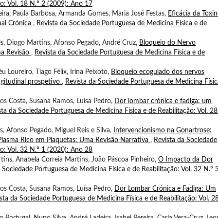
o: Vol. 18 N.º 2 (2009): Ano 17
veira, Paula Barbosa, Armanda Gomes, Maria José Festas,
Eficácia da Toxin
nal Crónica
,
Revista da Sociedade Portuguesa de Medicina Física e de
ves, Diogo Martins, Afonso Pegado, André Cruz,
Bloqueio do Nervo
ma Revisão
,
Revista da Sociedade Portuguesa de Medicina Física e de
Loureiro, Tiago Félix, Irina Peixoto,
Bloqueio ecoguiado dos nervos
ngitudinal prospetivo
,
Revista da Sociedade Portuguesa de Medicina Físic
tos Costa, Susana Ramos, Luísa Pedro,
Dor lombar crónica e fadiga: um
sta da Sociedade Portuguesa de Medicina Física e de Reabilitação: Vol. 28
s, Afonso Pegado, Miguel Reis e Silva,
Intervencionismo na Gonartrose:
 Plasma Rico em Plaquetas: Uma Revisão Narrativa
,
Revista da Sociedade
o: Vol. 32 N.º 1 (2020): Ano 28
ins, Anabela Correia Martins, João Páscoa Pinheiro,
O Impacto da Dor
 Sociedade Portuguesa de Medicina Física e de Reabilitação: Vol. 32 N.º 
tos Costa, Susana Ramos, Luísa Pedro,
Dor Lombar Crónica e Fadiga: Um
sta da Sociedade Portuguesa de Medicina Física e de Reabilitação: Vol. 2