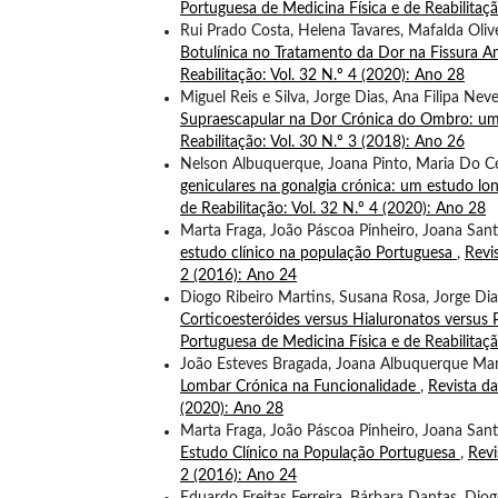
Portuguesa de Medicina Física e de Reabilitaçã
Rui Prado Costa, Helena Tavares, Mafalda Oli
Botulínica no Tratamento da Dor na Fissura A
Reabilitação: Vol. 32 N.º 4 (2020): Ano 28
Miguel Reis e Silva, Jorge Dias, Ana Filipa Ne
Supraescapular na Dor Crónica do Ombro: u
Reabilitação: Vol. 30 N.º 3 (2018): Ano 26
Nelson Albuquerque, Joana Pinto, Maria Do Céu 
geniculares na gonalgia crónica: um estudo lo
de Reabilitação: Vol. 32 N.º 4 (2020): Ano 28
Marta Fraga, João Páscoa Pinheiro, Joana San
estudo clínico na população Portuguesa
,
Revi
2 (2016): Ano 24
Diogo Ribeiro Martins, Susana Rosa, Jorge Dia
Corticoesteróides versus Hialuronatos versus
Portuguesa de Medicina Física e de Reabilitaçã
João Esteves Bragada, Joana Albuquerque Mart
Lombar Crónica na Funcionalidade
,
Revista da
(2020): Ano 28
Marta Fraga, João Páscoa Pinheiro, Joana San
Estudo Clínico na População Portuguesa
,
Revi
2 (2016): Ano 24