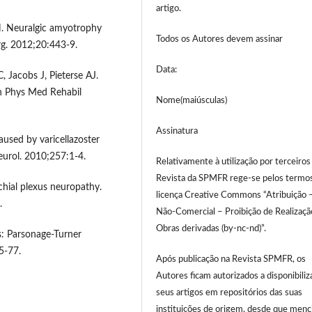
artigo.
N. Neuralgic amyotrophy
Todos os Autores devem assinar
g. 2012;20:443-9.
Data:
 Jacobs J, Pieterse AJ.
ch Phys Med Rehabil
Nome(maiúsculas)
Assinatura
used by varicellazoster
eurol. 2010;257:1-4.
Relativamente à utilização por terceiros
Revista da SPMFR rege-se pelos termo
chial plexus neuropathy.
licença Creative Commons “Atribuição 
.
Não-Comercial – Proibição de Realizaçã
Obras derivadas (by-nc-nd)”.
: Parsonage-Turner
5-77.
Após publicação na Revista SPMFR, os
Autores ficam autorizados a disponibiliz
seus artigos em repositórios das suas
instituições de origem, desde que men