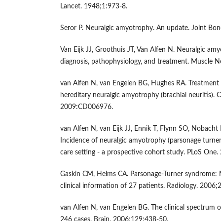
Lancet. 1948;1:973-8.
Seror P. Neuralgic amyotrophy. An update. Joint Bon
Van Eijk JJ, Groothuis JT, Van Alfen N. Neuralgic a
diagnosis, pathophysiology, and treatment. Muscle 
van Alfen N, van Engelen BG, Hughes RA. Treatment 
hereditary neuralgic amyotrophy (brachial neuritis).
2009:CD006976.
van Alfen N, van Eijk JJ, Ennik T, Flynn SO, Nobacht I
Incidence of neuralgic amyotrophy (parsonage turner
care setting - a prospective cohort study. PLoS One
Gaskin CM, Helms CA. Parsonage-Turner syndrome: 
clinical information of 27 patients. Radiology. 2006;
van Alfen N, van Engelen BG. The clinical spectrum 
246 cases. Brain. 2006;129:438-50.