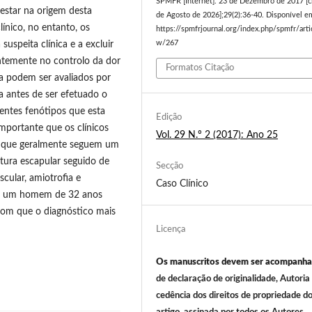
SPMFR [Internet]. 23 de Dezembro de 2017 [c
estar na origem desta
de Agosto de 2026];29(2):36-40. Disponível e
ínico, no entanto, os
https://spmfrjournal.org/index.php/spmfr/arti
speita clínica e a excluir
w/267
ntemente no controlo da dor
Formatos Citação
ca podem ser avaliados por
a antes de ser efetuado o
rentes fenótipos que esta
Edição
mportante que os clínicos
Vol. 29 N.º 2 (2017): Ano 25
as que geralmente seguem um
ntura escapular seguido de
Secção
cular, amiotrofia e
Caso Clínico
 de um homem de 32 anos
 com que o diagnóstico mais
Licença
Os manuscritos devem ser acompanh
de declaração de originalidade, Autoria
cedência dos direitos de propriedade d