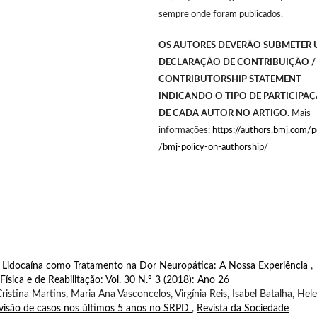
sempre onde foram publicados.
OS AUTORES DEVERÃO SUBMETER
DECLARAÇÃO DE CONTRIBUIÇÃO /
CONTRIBUTORSHIP STATEMENT
INDICANDO O TIPO DE PARTICIPA
DE CADA AUTOR NO ARTIGO.
Mais
informações:
https://authors.bmj.com/po
/bmj-policy-on-authorship
/
 Lidocaína como Tratamento na Dor Neuropática: A Nossa Experiência
,
ísica e de Reabilitação: Vol. 30 N.º 3 (2018): Ano 26
ristina Martins, Maria Ana Vasconcelos, Virgínia Reis, Isabel Batalha, Hel
Revisão de casos nos últimos 5 anos no SRPD
,
Revista da Sociedade