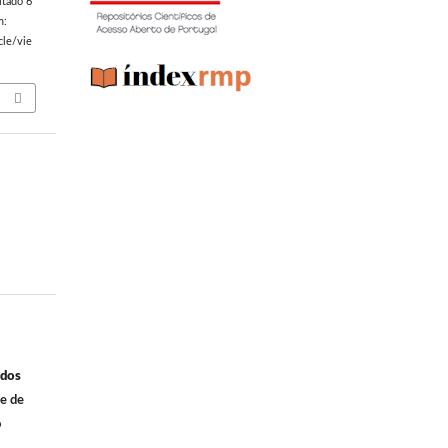
itado 6
m:
cle/vie
ados
 e de
o