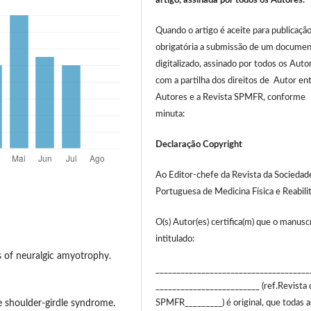
artigo, assinada por todos os Autores.
Quando o artigo é aceite para publicação
obrigatória a submissão de um docume
digitalizado, assinado por todos os Auto
com a partilha dos direitos de Autor en
Autores e a Revista SPMFR, conforme
minuta:
Declaração Copyright
Ao Editor-chefe da Revista da Sociedad
Portuguesa de Medicina Física e Reabili
O(s) Autor(es) certifica(m) que o manusc
intitulado:
s of neuralgic amyotrophy.
_____________________________________
_________________________ (ref.Revista 
 shoulder-girdle syndrome.
SPMFR_________) é original, que todas a