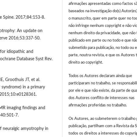
afirmações apresentadas como factos s
baseados na investigação do(s) Autor(es
e Spine. 2017;84:153-8.
o manuscrito, quer em parte quer no to
não infringe nenhum copyright e não vio
myotrophy: An update on
nenhum direito da privacidade, que não 
Nerve 2016;53:337-50.
publicado em parte ou no todo e que não
submetido para publicação, no todo ou 
for idiopathic and
parte, noutra revista, e que os Autores
 Cochrane Database Syst Rev.
direito ao copyright.
Todos os Autores declaram ainda que
E, Groothuis JT, et al.
participaram no trabalho, se responsabi
 syndrome) in a primary
por ele e que não existe, da parte de qu
. 2015;10:e0128361.
dos Autores conflito de interesses nas
afirmações proferidas no trabalho.
MR imaging findings and
240:501-7.
Os Autores, ao submeterem o trabalho 
publicação, partilham com a Revista da
of neuralgic amyotrophy in
todos os direitos a interesses do copyri