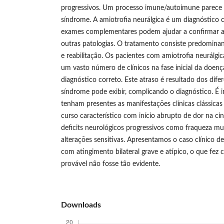
progressivos. Um processo imune/autoimune parece 
síndrome. A amiotrofia neurálgica é um diagnóstico cl
exames complementares podem ajudar a confirmar a su
outras patologias. O tratamento consiste predomina
e reabilitação. Os pacientes com amiotrofia neurálgi
um vasto número de clínicos na fase inicial da doenç
diagnóstico correto. Este atraso é resultado dos dife
síndrome pode exibir, complicando o diagnóstico. É i
tenham presentes as manifestações clínicas clássic
curso característico com início abrupto de dor na ci
deficits neurológicos progressivos como fraqueza mus
alterações sensitivas. Apresentamos o caso clínico
com atingimento bilateral grave e atípico, o que fez
provável não fosse tão evidente.
Downloads