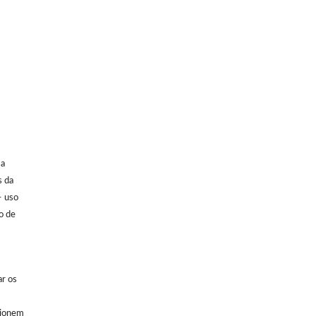
 a
s da
– uso
o de
ar os
cionem