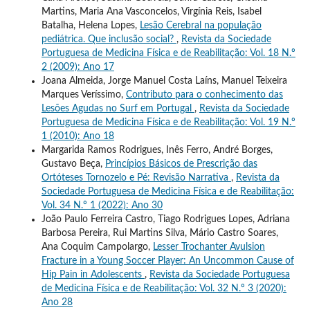
Martins, Maria Ana Vasconcelos, Virgínia Reis, Isabel
Batalha, Helena Lopes,
Lesão Cerebral na população
pediátrica. Que inclusão social?
,
Revista da Sociedade
Portuguesa de Medicina Física e de Reabilitação: Vol. 18 N.º
2 (2009): Ano 17
Joana Almeida, Jorge Manuel Costa Laíns, Manuel Teixeira
Marques Veríssimo,
Contributo para o conhecimento das
Lesões Agudas no Surf em Portugal
,
Revista da Sociedade
Portuguesa de Medicina Física e de Reabilitação: Vol. 19 N.º
1 (2010): Ano 18
Margarida Ramos Rodrigues, Inês Ferro, André Borges,
Gustavo Beça,
Princípios Básicos de Prescrição das
Ortóteses Tornozelo e Pé: Revisão Narrativa
,
Revista da
Sociedade Portuguesa de Medicina Física e de Reabilitação:
Vol. 34 N.º 1 (2022): Ano 30
João Paulo Ferreira Castro, Tiago Rodrigues Lopes, Adriana
Barbosa Pereira, Rui Martins Silva, Mário Castro Soares,
Ana Coquim Campolargo,
Lesser Trochanter Avulsion
Fracture in a Young Soccer Player: An Uncommon Cause of
Hip Pain in Adolescents
,
Revista da Sociedade Portuguesa
de Medicina Física e de Reabilitação: Vol. 32 N.º 3 (2020):
Ano 28