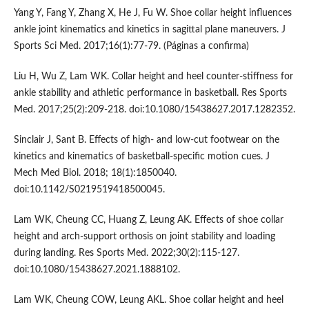
Yang Y, Fang Y, Zhang X, He J, Fu W. Shoe collar height influences
ankle joint kinematics and kinetics in sagittal plane maneuvers. J
Sports Sci Med. 2017;16(1):77-79. (Páginas a confirma)
Liu H, Wu Z, Lam WK. Collar height and heel counter-stiffness for
ankle stability and athletic performance in basketball. Res Sports
Med. 2017;25(2):209-218. doi:10.1080/15438627.2017.1282352.
Sinclair J, Sant B. Effects of high- and low-cut footwear on the
kinetics and kinematics of basketball-specific motion cues. J
Mech Med Biol. 2018; 18(1):1850040.
doi:10.1142/S0219519418500045.
Lam WK, Cheung CC, Huang Z, Leung AK. Effects of shoe collar
height and arch-support orthosis on joint stability and loading
during landing. Res Sports Med. 2022;30(2):115-127.
doi:10.1080/15438627.2021.1888102.
Lam WK, Cheung COW, Leung AKL. Shoe collar height and heel