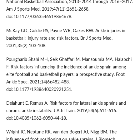
National Basketball Association, 2013–2014 through 2016–2017.
Am J Sports Med. 2019;47(11):2651-2658.
doi:10.1177/0363546519864678.
McKay GD, Goldie PA, Payne WR, Oakes BW. Ankle injuries in
basketball: injury rate and risk factors. Br J Sports Med.
2001;35(2):103-108.
Pourgharib Shahi MH, Selk Ghaffari M, Mansoumia MA, Halabchi
F. Risk factors influencing the incidence of ankle sprain among
elite football and basketball players: a prospective study. Foot
Ankle Spec. 2021;14(6):482-488.
doi:10.1177/1938640020921251.
Delahunt E, Remus A. Risk factors for lateral ankle sprains and
chronic ankle instability. J Athl Train. 2019;54(6):611-616.
doi:10.4085/1062-6050-44-18.
Wright IC, Neptune RR, van den Bogert AJ, Nigg BM. The
influence of foot positioning on ankle sprains. J Biomech.