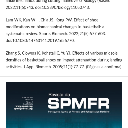
ankle mechanics during cutting maneuvers? Biology (Basel).
2022;11(5):743. doi:10.3390/biology11050743.
Lam WK, Kan WH, Chia JS, Kong PW. Effect of shoe
modifications on biomechanical changes in basketball: a
systematic review. Sports Biomech. 2022;21(5):577-603.
doi:10.1080/14763141.2019.1656770.
Zhang S, Clowers K, Kohstall C, Yu YJ. Effects of various midsole
densities of basketball shoes on impact attenuation during landing
activities. J Appl Biomech. 2005;21(1):77-77. (Páginas a confirma)