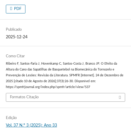
PDF
Publicado
2025-12-24
Como Citar
Ribeiro F, Santos-Faria J, Hovenkamp C, Santos-Costa J, Branco JP. O Efeito da
Altura do Cano das Sapatilhas de Basquetebol na Biomecânica do Tornozelo e
Prevenção de Lesões: Revisão da Literatura. SPMFR [Internet]. 24 de Dezembro de
2025 [citado 10 de Agosto de 2026];37(3):26-30. Disponível em:
https://spmfrjournal.org/index.php/spmfr/article/view/537
Formatos Citação
Edição
Vol. 37 N.º 3 (2025): Ano 33