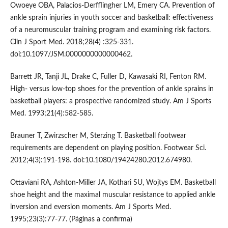
Owoeye OBA, Palacios-Derfflingher LM, Emery CA. Prevention of
ankle sprain injuries in youth soccer and basketball: effectiveness
of a neuromuscular training program and examining risk factors.
Clin J Sport Med. 2018;28(4) :325-331.
doi:10.1097/JSM.0000000000000462.
Barrett JR, Tanji JL, Drake C, Fuller D, Kawasaki RI, Fenton RM.
High- versus low-top shoes for the prevention of ankle sprains in
basketball players: a prospective randomized study. Am J Sports
Med. 1993;21(4):582-585.
Brauner T, Zwirzscher M, Sterzing T. Basketball footwear
requirements are dependent on playing position. Footwear Sci.
2012;4(3):191-198. doi:10.1080/19424280.2012.674980.
Ottaviani RA, Ashton-Miller JA, Kothari SU, Wojtys EM. Basketball
shoe height and the maximal muscular resistance to applied ankle
inversion and eversion moments. Am J Sports Med.
1995;23(3):77-77. (Páginas a confirma)