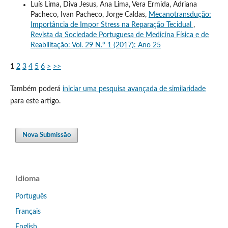
Luís Lima, Diva Jesus, Ana Lima, Vera Ermida, Adriana
Pacheco, Ivan Pacheco, Jorge Caldas,
Mecanotransdução:
Importância de Impor Stress na Reparação Tecidual
,
Revista da Sociedade Portuguesa de Medicina Física e de
Reabilitação: Vol. 29 N.º 1 (2017): Ano 25
1
2
3
4
5
6
>
>>
Também poderá
iniciar uma pesquisa avançada de similaridade
para este artigo.
Nova Submissão
Idioma
Português
Français
English