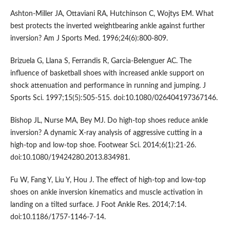
Ashton-Miller JA, Ottaviani RA, Hutchinson C, Wojtys EM. What
best protects the inverted weightbearing ankle against further
inversion? Am J Sports Med. 1996;24(6):800-809.
Brizuela G, Llana S, Ferrandis R, Garcia-Belenguer AC. The
influence of basketball shoes with increased ankle support on
shock attenuation and performance in running and jumping. J
Sports Sci. 1997;15(5):505-515. doi:10.1080/026404197367146.
Bishop JL, Nurse MA, Bey MJ. Do high-top shoes reduce ankle
inversion? A dynamic X-ray analysis of aggressive cutting in a
high-top and low-top shoe. Footwear Sci. 2014;6(1):21-26.
doi:10.1080/19424280.2013.834981.
Fu W, Fang Y, Liu Y, Hou J. The effect of high-top and low-top
shoes on ankle inversion kinematics and muscle activation in
landing on a tilted surface. J Foot Ankle Res. 2014;7:14.
doi:10.1186/1757-1146-7-14.