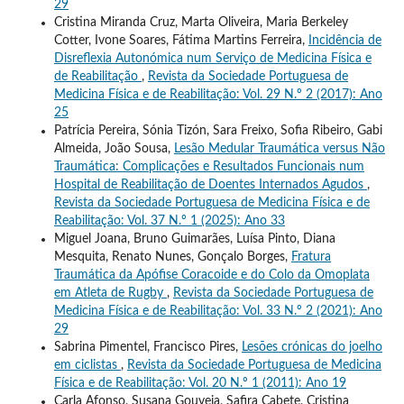
29
Cristina Miranda Cruz, Marta Oliveira, Maria Berkeley
Cotter, Ivone Soares, Fátima Martins Ferreira,
Incidência de
Disreflexia Autonómica num Serviço de Medicina Física e
de Reabilitação
,
Revista da Sociedade Portuguesa de
Medicina Física e de Reabilitação: Vol. 29 N.º 2 (2017): Ano
25
Patrícia Pereira, Sónia Tizón, Sara Freixo, Sofia Ribeiro, Gabi
Almeida, João Sousa,
Lesão Medular Traumática versus Não
Traumática: Complicações e Resultados Funcionais num
Hospital de Reabilitação de Doentes Internados Agudos
,
Revista da Sociedade Portuguesa de Medicina Física e de
Reabilitação: Vol. 37 N.º 1 (2025): Ano 33
Miguel Joana, Bruno Guimarães, Luísa Pinto, Diana
Mesquita, Renato Nunes, Gonçalo Borges,
Fratura
Traumática da Apófise Coracoide e do Colo da Omoplata
em Atleta de Rugby
,
Revista da Sociedade Portuguesa de
Medicina Física e de Reabilitação: Vol. 33 N.º 2 (2021): Ano
29
Sabrina Pimentel, Francisco Pires,
Lesões crónicas do joelho
em ciclistas
,
Revista da Sociedade Portuguesa de Medicina
Física e de Reabilitação: Vol. 20 N.º 1 (2011): Ano 19
Carla Afonso, Susana Gouveia, Safira Cabete, Cristina