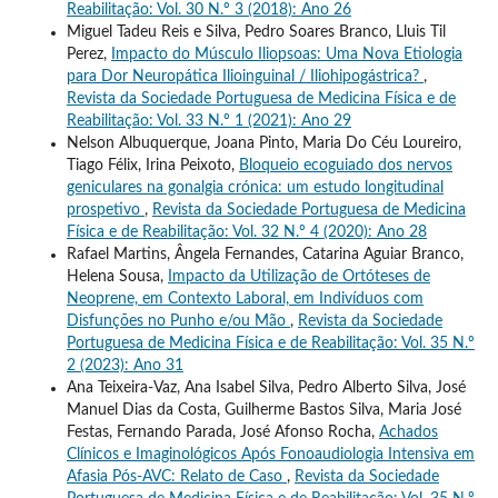
Reabilitação: Vol. 30 N.º 3 (2018): Ano 26
Miguel Tadeu Reis e Silva, Pedro Soares Branco, Lluis Til
Perez,
Impacto do Músculo Iliopsoas: Uma Nova Etiologia
para Dor Neuropática Ilioinguinal / Iliohipogástrica?
,
Revista da Sociedade Portuguesa de Medicina Física e de
Reabilitação: Vol. 33 N.º 1 (2021): Ano 29
Nelson Albuquerque, Joana Pinto, Maria Do Céu Loureiro,
Tiago Félix, Irina Peixoto,
Bloqueio ecoguiado dos nervos
geniculares na gonalgia crónica: um estudo longitudinal
prospetivo
,
Revista da Sociedade Portuguesa de Medicina
Física e de Reabilitação: Vol. 32 N.º 4 (2020): Ano 28
Rafael Martins, Ângela Fernandes, Catarina Aguiar Branco,
Helena Sousa,
Impacto da Utilização de Ortóteses de
Neoprene, em Contexto Laboral, em Indivíduos com
Disfunções no Punho e/ou Mão
,
Revista da Sociedade
Portuguesa de Medicina Física e de Reabilitação: Vol. 35 N.º
2 (2023): Ano 31
Ana Teixeira-Vaz, Ana Isabel Silva, Pedro Alberto Silva, José
Manuel Dias da Costa, Guilherme Bastos Silva, Maria José
Festas, Fernando Parada, José Afonso Rocha,
Achados
Clínicos e Imaginológicos Após Fonoaudiologia Intensiva em
Afasia Pós-AVC: Relato de Caso
,
Revista da Sociedade