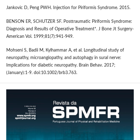
Jankovic D, Peng PWH. Injection for Piriformis Syndrome. 2015.
BENSON ER, SCHUTZER SF. Posttraumatic Piriformis Syndrome:
Diagnosis and Results of Operative Treatment*. J Bone Jt Surgery-
American Vol. 1999;81(7):941-949.
Mohseni S, Badii M, Kylhammar A, et al. Longitudinal study of
neuropathy, microangiopathy, and autophagy in sural nerve:
Implications for diabetic neuropathy. Brain Behav. 2017;
(January):1-9. doi:10.1002/brb3.763.