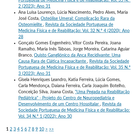
Portuguesa de Medicina Física e de Reabilitação: Vol. 35 N.º
2 (2023): Ano 31
Ana Luísa Lourenço, Lúcia Nascimento, Pedro Alves, Maria
José Costa,
Osteólise Umeral: Complicação Rara da
Osteomielite
,
Revista da Sociedade Portuguesa de
Medicina Física e de Reabilitação: Vol. 32 N.º 4 (2020): Ano
28
Gonçalo Gomes Engenheiro, Vítor Costa Pereira, Joana
Ramalho, Maria Inês Táboas, Jorge Moreira, Catarina Aguiar
Branco,
Quisto Gangliónico da Anca Recidivante: Uma
Causa Rara de Ciática Incapacitante
,
Revista da Sociedade
Portuguesa de Medicina Física e de Reabilitação: Vol. 35 N.º
3 (2023): Ano 31
Gisela Henriques Leandro, Katia Ferreira, Lúcia Gomes,
Carla Mendonça, Daiana Ferreira, Carla Joaquim Botelho,
Conceição Silva, Joana Costa,
"Uma Pegada na Reabilitação
Pediátrica" - Projeto do Centro de Neuropediatria e
Desenvolvimento de um Centro Hospitalar
,
Revista da
Sociedade Portuguesa de Medicina Física e de Reabilitação:
Vol. 34 N.º 1 (2022): Ano 30
1
2
3
4
5
6
7
8
9
10
>
>>