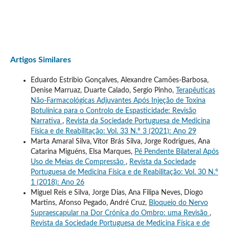
Artigos Similares
Eduardo Estribio Gonçalves, Alexandre Camões-Barbosa,
Denise Marruaz, Duarte Calado, Sergio Pinho,
Terapêuticas
Não-Farmacológicas Adjuvantes Após Injeção de Toxina
Botulínica para o Controlo de Espasticidade: Revisão
Narrativa
,
Revista da Sociedade Portuguesa de Medicina
Física e de Reabilitação: Vol. 33 N.º 3 (2021): Ano 29
Marta Amaral Silva, Vítor Brás Silva, Jorge Rodrigues, Ana
Catarina Miguéns, Elsa Marques,
Pé Pendente Bilateral Após
Uso de Meias de Compressão
,
Revista da Sociedade
Portuguesa de Medicina Física e de Reabilitação: Vol. 30 N.º
1 (2018): Ano 26
Miguel Reis e Silva, Jorge Dias, Ana Filipa Neves, Diogo
Martins, Afonso Pegado, André Cruz,
Bloqueio do Nervo
Supraescapular na Dor Crónica do Ombro: uma Revisão
,
Revista da Sociedade Portuguesa de Medicina Física e de