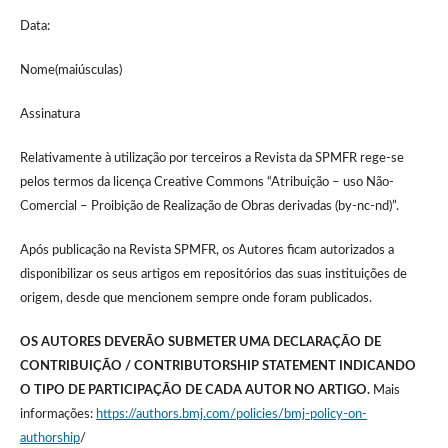
Data:
Nome(maiúsculas)
Assinatura
Relativamente à utilização por terceiros a Revista da SPMFR rege-se
pelos termos da licença Creative Commons “Atribuição – uso Não-
Comercial – Proibição de Realização de Obras derivadas (by-nc-nd)”.
Após publicação na Revista SPMFR, os Autores ficam autorizados a
disponibilizar os seus artigos em repositórios das suas instituições de
origem, desde que mencionem sempre onde foram publicados.
OS AUTORES DEVERÃO SUBMETER UMA DECLARAÇÃO DE
CONTRIBUIÇÃO / CONTRIBUTORSHIP STATEMENT INDICANDO
O TIPO DE PARTICIPAÇÃO DE CADA AUTOR NO ARTIGO.
Mais
informações:
https://authors.bmj.com/policies/bmj-policy-on-
authorship
/