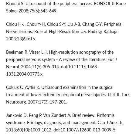
Bianchi S. Ultrasound of the peripheral nerves. BONSOI Jt Bone
Spine. 2008;75(6):643-649.
Chiou H-J, Chou Y-H, Chiou S-Y, Liu J-B, Chang C-Y. Peripheral
Nerve Lesions: Role of High-Resolution US. Radiogr Radiogr.
2003;23(6):e15.
Beekman R, Visser LH. High-resolution sonography of the
peripheral nervous system - A review of the literature. Eur J
Neurol. 2004;11(5):305-314. doi:10.1111/j.1468-
1331.2004.00773.x.
Çokluk C, Aydin K. Ultrasound examination in the surgical
treatment of lower extremity peripheral nerve injuries: Part II. Turk
Neurosurg. 2007;17(3):197-201.
Jankovic D, Peng P, Van Zundert A. Brief review: Piriformis
syndrome: Etiology, diagnosis, and management. Can J Anesth.
2013;60(10):1003-1012. doi:10.1007/s12630-013-0009-5.