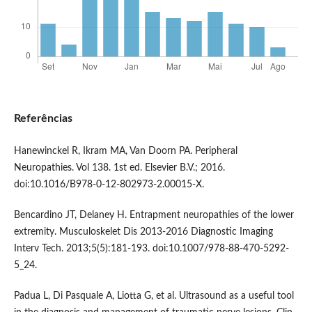
Referências
Hanewinckel R, Ikram MA, Van Doorn PA. Peripheral
Neuropathies. Vol 138. 1st ed. Elsevier B.V.; 2016.
doi:10.1016/B978-0-12-802973-2.00015-X.
Bencardino JT, Delaney H. Entrapment neuropathies of the lower
extremity. Musculoskelet Dis 2013-2016 Diagnostic Imaging
Interv Tech. 2013;5(5):181-193. doi:10.1007/978-88-470-5292-
5_24.
Padua L, Di Pasquale A, Liotta G, et al. Ultrasound as a useful tool