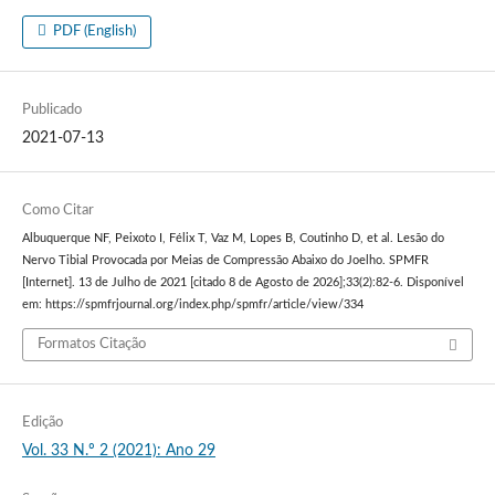
PDF (English)
Publicado
2021-07-13
Como Citar
Albuquerque NF, Peixoto I, Félix T, Vaz M, Lopes B, Coutinho D, et al. Lesão do
Nervo Tibial Provocada por Meias de Compressão Abaixo do Joelho. SPMFR
[Internet]. 13 de Julho de 2021 [citado 8 de Agosto de 2026];33(2):82-6. Disponível
em: https://spmfrjournal.org/index.php/spmfr/article/view/334
Formatos Citação
Edição
Vol. 33 N.º 2 (2021): Ano 29