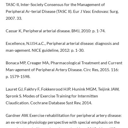
TASC-II, Inter-Society Consensus for the Management of
Peripheral Ar-terial Disease (TASC II). Eur J Vasc Endovasc Surg,
2007. 33.
Cassar K, Peripheral arterial disease. BMJ, 2010: p. 1-74.
Excellence, N.I.f.H.a.C., Peripheral arterial disease: diagnosis and
man-agement. NICE guideline, 2012: p. 1-30.
Bonaca MP, Creager MA, Pharmacological Treatment and Current
Man-agement of Peripheral Artery Disease. Circ Res, 2015. 116:
p. 1579-1598.
Lauret GJ, Fakhry F, Fokkenrood HJP, Hunink MGM, Teijink JAW,
Spronk S. Modes of Exercise Training for Intermitten
Claudication. Cochrane Database Syst Rev, 2014.
Gardner AW. Exercise rehabilitation for peripheral artery disease:
an ex-ercise physiology perspective with special emphasis on the