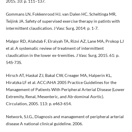
2015. 33: p. 111–137.
Gommans LN, Fokkenrood HJ, van Dalen HC, Scheltinga MR,
Teijink JA. Safety of supervised exercise therapy in patints with
intermittent claudication. J Vasc Surg, 2014: p. 1-7.
Malgor RD, Alahdab F, Elraiyah TA, Rizvi AZ, Lane MA, Prokop LJ
et al. A systematic review of treatment of intermittent
claudication in the lower ex-tremities. J Vasc Surg, 2015. 61: p.
54S-73S.
Hirsch AT, Haskal ZJ, Bakal CW, Creager MA, Halperin KL,
Hiratzka LF et al. ACC/AHA 2005 Practice Guidelines for the
Management of Patients With Peripheral Arterial Disease (Lower
Extremity, Renal, Mesenteric, and Ab-dominal Aortic).
Circulation, 2005. 113: p. e463-654.
Network, S.I.G., Diagnosis and management of peripheral arterial
disease A national clinical guideline. 2006.