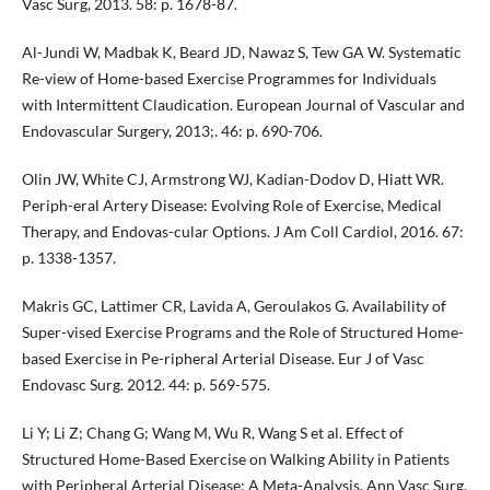
Vasc Surg, 2013. 58: p. 1678-87.
Al-Jundi W, Madbak K, Beard JD, Nawaz S, Tew GA W. Systematic
Re-view of Home-based Exercise Programmes for Individuals
with Intermittent Claudication. European Journal of Vascular and
Endovascular Surgery, 2013;. 46: p. 690-706.
Olin JW, White CJ, Armstrong WJ, Kadian-Dodov D, Hiatt WR.
Periph-eral Artery Disease: Evolving Role of Exercise, Medical
Therapy, and Endovas-cular Options. J Am Coll Cardiol, 2016. 67:
p. 1338-1357.
Makris GC, Lattimer CR, Lavida A, Geroulakos G. Availability of
Super-vised Exercise Programs and the Role of Structured Home-
based Exercise in Pe-ripheral Arterial Disease. Eur J of Vasc
Endovasc Surg. 2012. 44: p. 569-575.
Li Y; Li Z; Chang G; Wang M, Wu R, Wang S et al. Effect of
Structured Home-Based Exercise on Walking Ability in Patients
with Peripheral Arterial Disease: A Meta-Analysis. Ann Vasc Surg,