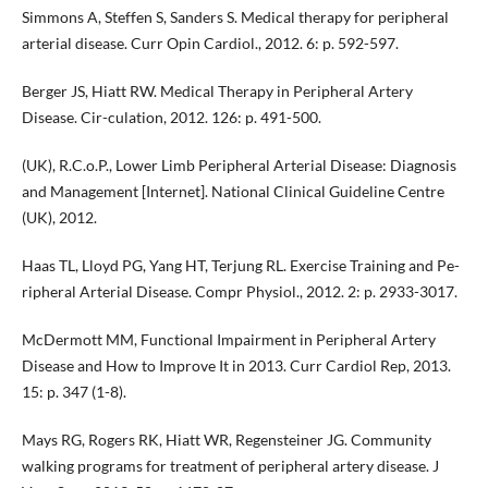
Simmons A, Steffen S, Sanders S. Medical therapy for peripheral
arterial disease. Curr Opin Cardiol., 2012. 6: p. 592-597.
Berger JS, Hiatt RW. Medical Therapy in Peripheral Artery
Disease. Cir-culation, 2012. 126: p. 491-500.
(UK), R.C.o.P., Lower Limb Peripheral Arterial Disease: Diagnosis
and Management [Internet]. National Clinical Guideline Centre
(UK), 2012.
Haas TL, Lloyd PG, Yang HT, Terjung RL. Exercise Training and Pe-
ripheral Arterial Disease. Compr Physiol., 2012. 2: p. 2933-3017.
McDermott MM, Functional Impairment in Peripheral Artery
Disease and How to Improve It in 2013. Curr Cardiol Rep, 2013.
15: p. 347 (1-8).
Mays RG, Rogers RK, Hiatt WR, Regensteiner JG. Community
walking programs for treatment of peripheral artery disease. J