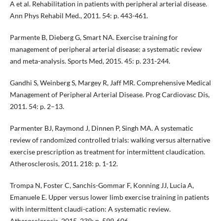
A et al. Rehabilitation in patients with peripheral arterial disease.
Ann Phys Rehabil Med., 2011. 54: p. 443-461.
Parmente B, Dieberg G, Smart NA. Exercise training for
management of peripheral arterial disease: a systematic review
and meta-analysis. Sports Med, 2015. 45: p. 231-244.
Gandhi S, Weinberg S, Margey R, Jaff MR. Comprehensive Medical
Management of Peripheral Arterial Disease. Prog Cardiovasc Dis,
2011. 54: p. 2–13.
Parmenter BJ, Raymond J, Dinnen P, Singh MA. A systematic
review of randomized controlled trials: walking versus alternative
exercise prescription as treatment for intermittent claudication.
Atherosclerosis, 2011. 218: p. 1-12.
Trompa N, Foster C, Sanchis-Gommar F, Konning JJ, Lucia A,
Emanuele E. Upper versus lower limb exercise training in patients
with intermittent claudi-cation: A systematic review.
Atherosclerosis, 2015. 239: p. 599-606.