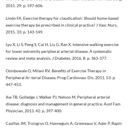
2015. 29: p. 597-606.
Lindo FA. Exercise therapy for claudication: Should home-based
exercise therapy be prescribed in clinical practice? J Vasc Nurs,
2015. 33: p. 143-149.
Lyu X, Li S, Peng S, Cai H, Liu G, Ran X. Intensive walking exercise
for lower extremity peripheral arterial disease: A systematic
review and meta-analysis. J Diabetes, 2016. 8: p. 363-377.
Osinbowale O, Milani RV. Benefits of Exercise Therapy in
Peripheral Ar-terial Disease, Prog Cardiovasc Dis. 2011. 53: p.
447-453.
Aw TB, Golledge J, Walker PJ, Nelson M. Peripheral arterial
disease: diagnosis and management in general practice. Aust Fam
Physician, 2013. 42: p. 397-400.
Casillas JM, Troisgros O, Hanneguin A, Gremeaux V, Ader P, Rapin