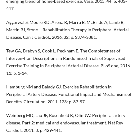
emerging trend of home-based exercise. Vasa, 2015. 44: p. 405-
417.
Aggarwal S, Moore RD, Arena R, Marra B, McBride A, Lamb B,
Martin BJ, Stone J, Rehabilitation Therapy in Peripheral Arterial
Disease. Can J Cardiol., 2016. 32: p. S374-S381.
Tew GA, Brabyn S, Cook L, Peckham E. The Completeness of
Interven-tion Descriptions in Randomised Trials of Supervised
Exercise Training in Pe-ripheral Arterial Disease. PLoS one, 2016.
11: p. 1-14.
Hamburg NM and Balady GJ. Exercise Rehabilitation in
Peripheral Artery Disease: Functional Impact and Mechanisms of
Benefits. Circulation, 2011. 123: p. 87-97.
Weinberg MD, Lau JF, Rosenfield K, Olin JW. Peripheral artery
disease. Part 2: medical and endovascular treatment. Nat Rev
Cardiol., 2011. 8: p. 429-441.