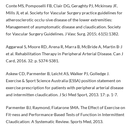
Conte MS, Pomposelli FB, Clair DG, Geraghty PJ, Mckinsey JF,
Mills JL et al. Society for Vascular Surgery practice guidelines for
atherosclerotic occlu-sive disease of the lower extremities:
Management of asymptomatic disease and claudication. Society
for Vascular Surgery Guidelines. J Vasc Surg. 2015; 61(5):1382.
Aggarwal S, Moore RD, Arena R, Marra B, McBride A, Martin B-J
et al. Rehabilitation Therapy in Peripheral Arterial Disease. Can J
Card, 2016. 32: p. S374-S381.
Askew CD, Parmenter B, Leicht AS, Walker PJ, Golledge J.
Exercise & Sport Science Australia (ESSA) position statement on
exercise prescription for patients with peripheral arterial disease
and intermitten claudication. J Sci Med Sport, 2013. 17: p. 1-7.
Parmenter BJ, Raymond, Fiatarone SMA. The Effect of Exercise on
Fit-ness and Performance-Based Tests of Function in Intermittent
Claudication: A Systematic Review. Sports Med, 2013.