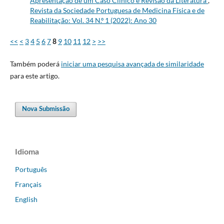
Apresentação de um Caso Clínico e Revisão da Literatura
,
Revista da Sociedade Portuguesa de Medicina Física e de
Reabilitação: Vol. 34 N.º 1 (2022): Ano 30
<<
<
3
4
5
6
7
9
10
11
12
>
>>
8
Também poderá
iniciar uma pesquisa avançada de similaridade
para este artigo.
Nova Submissão
Idioma
Português
Français
English