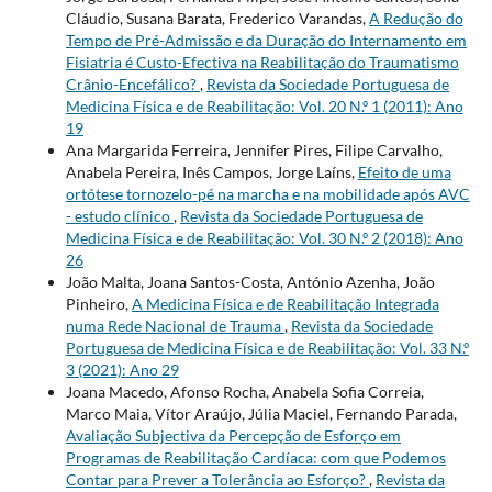
Cláudio, Susana Barata, Frederico Varandas,
A Redução do
Tempo de Pré-Admissão e da Duração do Internamento em
Fisiatria é Custo-Efectiva na Reabilitação do Traumatismo
Crânio-Encefálico?
,
Revista da Sociedade Portuguesa de
Medicina Física e de Reabilitação: Vol. 20 N.º 1 (2011): Ano
19
Ana Margarida Ferreira, Jennifer Pires, Filipe Carvalho,
Anabela Pereira, Inês Campos, Jorge Laíns,
Efeito de uma
ortótese tornozelo-pé na marcha e na mobilidade após AVC
- estudo clínico
,
Revista da Sociedade Portuguesa de
Medicina Física e de Reabilitação: Vol. 30 N.º 2 (2018): Ano
26
João Malta, Joana Santos-Costa, António Azenha, João
Pinheiro,
A Medicina Física e de Reabilitação Integrada
numa Rede Nacional de Trauma
,
Revista da Sociedade
Portuguesa de Medicina Física e de Reabilitação: Vol. 33 N.º
3 (2021): Ano 29
Joana Macedo, Afonso Rocha, Anabela Sofia Correia,
Marco Maia, Vítor Araújo, Júlia Maciel, Fernando Parada,
Avaliação Subjectiva da Percepção de Esforço em
Programas de Reabilitação Cardíaca: com que Podemos
Contar para Prever a Tolerância ao Esforço?
,
Revista da