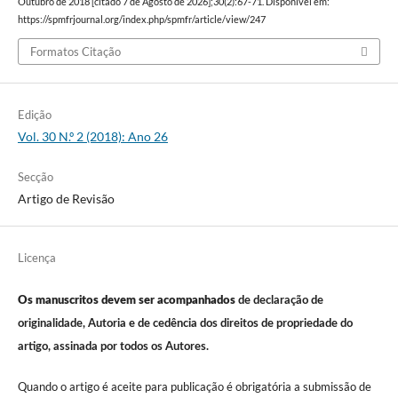
Outubro de 2018 [citado 7 de Agosto de 2026];30(2):67-71. Disponível em:
https://spmfrjournal.org/index.php/spmfr/article/view/247
Formatos Citação
Edição
Vol. 30 N.º 2 (2018): Ano 26
Secção
Artigo de Revisão
Licença
Os manuscritos devem ser acompanhados
de declaração de
originalidade, Autoria e de cedência dos direitos de propriedade do
artigo, assinada por todos os Autores.
Quando o artigo é aceite para publicação é obrigatória a submissão de