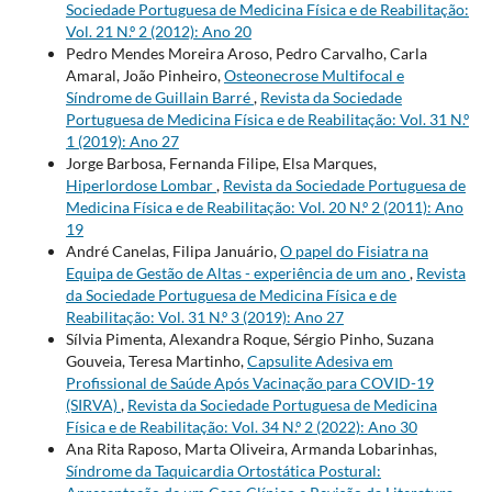
Sociedade Portuguesa de Medicina Física e de Reabilitação:
Vol. 21 N.º 2 (2012): Ano 20
Pedro Mendes Moreira Aroso, Pedro Carvalho, Carla
Amaral, João Pinheiro,
Osteonecrose Multifocal e
Síndrome de Guillain Barré
,
Revista da Sociedade
Portuguesa de Medicina Física e de Reabilitação: Vol. 31 N.º
1 (2019): Ano 27
Jorge Barbosa, Fernanda Filipe, Elsa Marques,
Hiperlordose Lombar
,
Revista da Sociedade Portuguesa de
Medicina Física e de Reabilitação: Vol. 20 N.º 2 (2011): Ano
19
André Canelas, Filipa Januário,
O papel do Fisiatra na
Equipa de Gestão de Altas - experiência de um ano
,
Revista
da Sociedade Portuguesa de Medicina Física e de
Reabilitação: Vol. 31 N.º 3 (2019): Ano 27
Sílvia Pimenta, Alexandra Roque, Sérgio Pinho, Suzana
Gouveia, Teresa Martinho,
Capsulite Adesiva em
Profissional de Saúde Após Vacinação para COVID-19
(SIRVA)
,
Revista da Sociedade Portuguesa de Medicina
Física e de Reabilitação: Vol. 34 N.º 2 (2022): Ano 30
Ana Rita Raposo, Marta Oliveira, Armanda Lobarinhas,
Síndrome da Taquicardia Ortostática Postural: