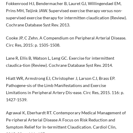
Fokkenrood HJ, Bendermacher B, Lauret GJ, Willingendael EM,
Prins MH, Teijink JAW. Supervised exercise therapy versus non-
supervised exercise therapy for intermitten claudication (Review).
Cochrane Database Syst Rev. 2013.
Cooke JP, C Zehn. A Compendium on Peripheral Arterial Disease.
Circ Res, 2015: p. 1505-1508.
Lane R, Ellis B, Watson L, Leng GC. Exercise for intermittent
claudica-tion (Review). Cochrane Database Syst Rev. 2014.
Hiatt WR, Armstrong EJ, Christopher J, Larson CJ, Brass EP.
Pathogene-sis of the Limb Manifestations and Exercise
Limitations in Peripheral Artery Dis-ease. Circ Res, 2015. 116: p.
1427-1539.
Agrawal K, Eberhardt RT. Contemporary Medical Management of
Pe-ripheral Arterial Disease A Focus on Risk Reduction and
Symptom Relief for In-termittent Claudication. Cardiol Clin,