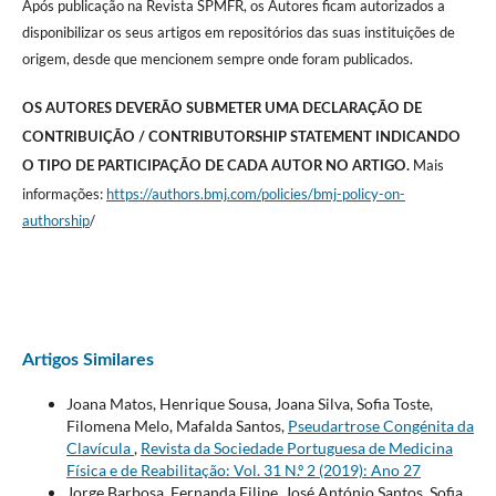
Após publicação na Revista SPMFR, os Autores ficam autorizados a
disponibilizar os seus artigos em repositórios das suas instituições de
origem, desde que mencionem sempre onde foram publicados.
OS AUTORES DEVERÃO SUBMETER UMA DECLARAÇÃO DE
CONTRIBUIÇÃO / CONTRIBUTORSHIP STATEMENT INDICANDO
Mais
O TIPO DE PARTICIPAÇÃO DE CADA AUTOR NO ARTIGO.
informações:
https://authors.bmj.com/policies/bmj-policy-on-
authorship
/
Artigos Similares
Joana Matos, Henrique Sousa, Joana Silva, Sofia Toste,
Filomena Melo, Mafalda Santos,
Pseudartrose Congénita da
Clavícula
,
Revista da Sociedade Portuguesa de Medicina
Física e de Reabilitação: Vol. 31 N.º 2 (2019): Ano 27
Jorge Barbosa, Fernanda Filipe, José António Santos, Sofia