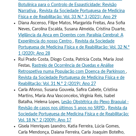
Botulínica para o Controlo de Espasticidade: Revisão
Narrativa
,
Revista da Sociedade Portuguesa de Medicina
Física e de Reabilitação: Vol. 33 N.º 3 (2021): Ano 29
Diana Ascenso, Filipe Matos, Margarida Freitas, Ana Sofia
Neves, Carolina Escalda, Susana Almeida, Cristina Duarte,
Vigilância da Anca em Doentes com Paralisia Cerebral: A
Experiência do nosso Centro
,
Revista da Sociedade
Portuguesa de Medicina Física e de Reabilitação: Vol. 32 N.º
1 (2020): Ano 28
Rui Prado Costa, Diogo Costa, Patrícia Costa, Maria José
Festas,
Rastreio de Ocorrência de Quedas e Análise
Retrospetiva numa População com Doença de Parkinson
,
Revista da Sociedade Portuguesa de Medicina Física e de
Reabilitação: Vol. 31 N.º 2 (2019): Ano 27
Carla Afonso, Susana Gouveia, Safira Cabete, Cristina
Martins, Maria Ana Vasconcelos, Virgínia Reis, Isabel
Batalha, Helena Lopes,
Lesão Obstétrica do Plexo Braquial -
Revisão de casos nos últimos 5 anos no SRPD
,
Revista da
Sociedade Portuguesa de Medicina Física e de Reabilitação:
Vol. 18 N.º 2 (2009): Ano 17
Gisela Henriques Leandro, Katia Ferreira, Lúcia Gomes,
Carla Mendonça, Daiana Ferreira, Carla Joaquim Botelho,