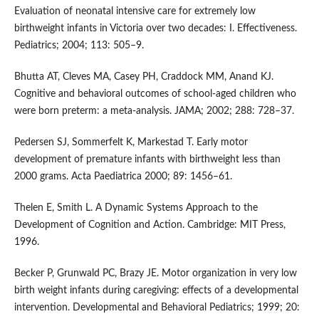
Evaluation of neonatal intensive care for extremely low
birthweight infants in Victoria over two decades: I. Effectiveness.
Pediatrics; 2004; 113: 505–9.
Bhutta AT, Cleves MA, Casey PH, Craddock MM, Anand KJ.
Cognitive and behavioral outcomes of school-aged children who
were born preterm: a meta-analysis. JAMA; 2002; 288: 728–37.
Pedersen SJ, Sommerfelt K, Markestad T. Early motor
development of premature infants with birthweight less than
2000 grams. Acta Paediatrica 2000; 89: 1456–61.
Thelen E, Smith L. A Dynamic Systems Approach to the
Development of Cognition and Action. Cambridge: MIT Press,
1996.
Becker P, Grunwald PC, Brazy JE. Motor organization in very low
birth weight infants during caregiving: effects of a developmental
intervention. Developmental and Behavioral Pediatrics; 1999; 20: