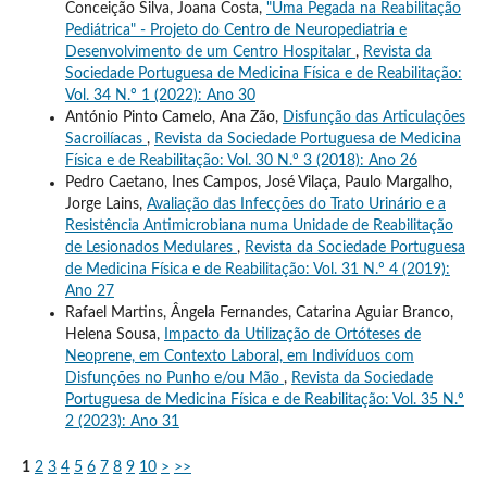
Conceição Silva, Joana Costa,
"Uma Pegada na Reabilitação
Pediátrica" - Projeto do Centro de Neuropediatria e
Desenvolvimento de um Centro Hospitalar
,
Revista da
Sociedade Portuguesa de Medicina Física e de Reabilitação:
Vol. 34 N.º 1 (2022): Ano 30
António Pinto Camelo, Ana Zão,
Disfunção das Articulações
Sacroilíacas
,
Revista da Sociedade Portuguesa de Medicina
Física e de Reabilitação: Vol. 30 N.º 3 (2018): Ano 26
Pedro Caetano, Ines Campos, José Vilaça, Paulo Margalho,
Jorge Lains,
Avaliação das Infecções do Trato Urinário e a
Resistência Antimicrobiana numa Unidade de Reabilitação
de Lesionados Medulares
,
Revista da Sociedade Portuguesa
de Medicina Física e de Reabilitação: Vol. 31 N.º 4 (2019):
Ano 27
Rafael Martins, Ângela Fernandes, Catarina Aguiar Branco,
Helena Sousa,
Impacto da Utilização de Ortóteses de
Neoprene, em Contexto Laboral, em Indivíduos com
Disfunções no Punho e/ou Mão
,
Revista da Sociedade
Portuguesa de Medicina Física e de Reabilitação: Vol. 35 N.º
2 (2023): Ano 31
1
2
3
4
5
6
7
8
9
10
>
>>