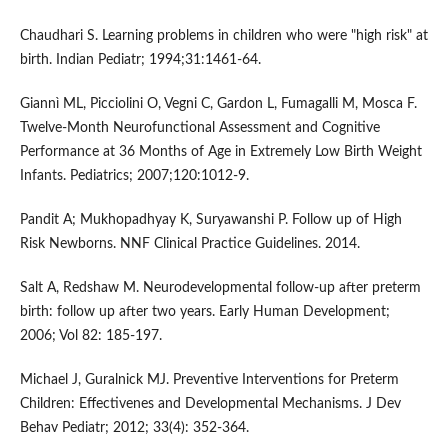
Chaudhari S. Learning problems in children who were "high risk" at
birth. Indian Pediatr; 1994;31:1461-64.
Giannì ML, Picciolini O, Vegni C, Gardon L, Fumagalli M, Mosca F.
Twelve-Month Neurofunctional Assessment and Cognitive
Performance at 36 Months of Age in Extremely Low Birth Weight
Infants. Pediatrics; 2007;120:1012-9.
Pandit A; Mukhopadhyay K, Suryawanshi P. Follow up of High
Risk Newborns. NNF Clinical Practice Guidelines. 2014.
Salt A, Redshaw M. Neurodevelopmental follow-up after preterm
birth: follow up after two years. Early Human Development;
2006; Vol 82: 185-197.
Michael J, Guralnick MJ. Preventive Interventions for Preterm
Children: Effectivenes and Developmental Mechanisms. J Dev
Behav Pediatr; 2012; 33(4): 352-364.