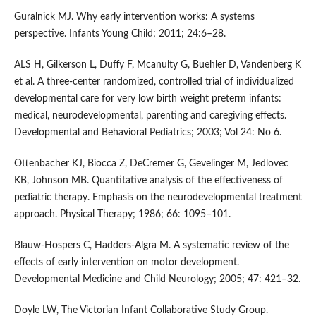
Guralnick MJ. Why early intervention works: A systems
perspective. Infants Young Child; 2011; 24:6–28.
ALS H, Gilkerson L, Duffy F, Mcanulty G, Buehler D, Vandenberg K
et al. A three-center randomized, controlled trial of individualized
developmental care for very low birth weight preterm infants:
medical, neurodevelopmental, parenting and caregiving effects.
Developmental and Behavioral Pediatrics; 2003; Vol 24: No 6.
Ottenbacher KJ, Biocca Z, DeCremer G, Gevelinger M, Jedlovec
KB, Johnson MB. Quantitative analysis of the effectiveness of
pediatric therapy. Emphasis on the neurodevelopmental treatment
approach. Physical Therapy; 1986; 66: 1095–101.
Blauw-Hospers C, Hadders-Algra M. A systematic review of the
effects of early intervention on motor development.
Developmental Medicine and Child Neurology; 2005; 47: 421–32.
Doyle LW, The Victorian Infant Collaborative Study Group.