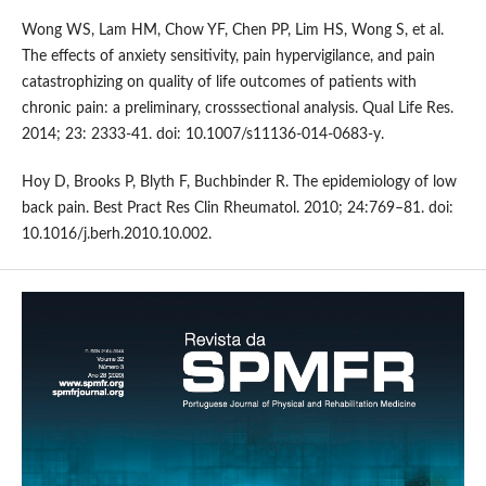
Wong WS, Lam HM, Chow YF, Chen PP, Lim HS, Wong S, et al.
The effects of anxiety sensitivity, pain hypervigilance, and pain
catastrophizing on quality of life outcomes of patients with
chronic pain: a preliminary, crosssectional analysis. Qual Life Res.
2014; 23: 2333-41. doi: 10.1007/s11136-014-0683-y.
Hoy D, Brooks P, Blyth F, Buchbinder R. The epidemiology of low
back pain. Best Pract Res Clin Rheumatol. 2010; 24:769–81. doi:
10.1016/j.berh.2010.10.002.