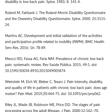
disability in low-back pain. Spine. 1983; 8: 141-4.
Roland M, Fairbank J. The Roland-Morris Disability Questionnaire
and the Oswestry Disability Questionnaire. Spine. 2000; 25:3115-
24.
Martins AC. Development and initial validation of the activities
and participation profile related to mobility (PAPM). BMC Health
Serv Res. 2016; 16: 78-89.
Meucci RD, Fassa AG, Faria NM. Prevalence of chronic low back
pain: systematic review. Rev Saúde Pública. 2015; 49:1. doi:
10.1590/S0034-8910.2015049005874.
Wettstein M, Eich W, Bieber C, Tesarz J. Pain intensity, disability,
and quality of life in patients with chronic low back pain: does age
matter? Pain Med. 2019;20:464-75. doi: 10.1093/pm/pny062.
Riley JL, Wade JB, Robinson ME, Price DD. The stages of pain
processing across the adult lifespan. J Pain. 2000;12:162–70.