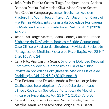
João Paulo Ferreira Castro, Tiago Rodrigues Lopes, Adriana
Barbosa Pereira, Rui Martins Silva, Mário Castro Soares,
Ana Coquim Campolargo,
Lesser Trochanter Avulsion
Fracture in a Young Soccer Player: An Uncommon Cause of
Hip Pain in Adolescents
,
Revista da Sociedade Portuguesa
de Medicina Física e de Reabilitação: Vol. 32 N.º 3 (2020):
Ano 28
Joana Leal, Jorge Moreira, Joana Gomes, Catarina Branco,
Síndrome do Desfiladeiro Torácico e Saúde Ocupacional:
Caso Clínico e Revisão da Literatura.
,
Revista da Sociedade
Portuguesa de Medicina Física e de Reabilitação: Vol. 28 N.º
1 (2016): Ano 24
Carla Rito, Ana Cristina Sousa,
Síndrome Doloroso Regional
Complexo do joelho - a propósito de um caso clínico
,
Revista da Sociedade Portuguesa de Medicina Física e de
Reabilitação: Vol. 19 N.º 2 (2010): Ano 18
Énio Pestana, Irina Peixoto, Anabela Pereira, Jorge Laíns,
Ossificações heterotópicas – A propósito de um caso
clínico
,
Revista da Sociedade Portuguesa de Medicina
Física e de Reabilitação: Vol. 21 N.º 1 (2012): Ano 20
Carla Afonso, Susana Gouveia, Safira Cabete, Cristina
Martins, Maria Ana Vasconcelos, Virgínia Reis, Isabel