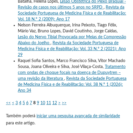
Batalha, Helena Lopes,
Lesão Obstétrica do Plexo Braquial -
Revisão de casos nos últimos 5 anos no SRPD
,
Revista da
Sociedade Portuguesa de Medicina Física e de Reabilitação:
Vol. 18 N.º 2 (2009): Ano 17
Nelson Ferreira Albuquerque, Irina Peixoto, Tiago Félix,
Mário Vaz, Bruno Lopes, David Coutinho, Jorge Caldas,
Lesão do Nervo Tibial Provocada por Meias de Compressão
Abaixo do Joelho
,
Revista da Sociedade Portuguesa de
Medicina Física e de Reabilitação: Vol. 33 N.º 2 (2021): Ano
29
Raquel Sofia Santos, Marco Francisco Silva, Vítor Machado
Sousa, Joana Oliveira e Silva, José Vilaça-Costa,
Tratamento
com ondas de choque focais na doença de Dupuytren –
uma revisão da literatura
,
Revista da Sociedade Portuguesa
de Medicina Física e de Reabilitação: Vol. 38 N.º 1 (2026):
Ano 34
<<
<
3
4
5
6
7
8
9
10
11
12
>
>>
Também poderá
iniciar uma pesquisa avançada de similaridade
para este artigo.