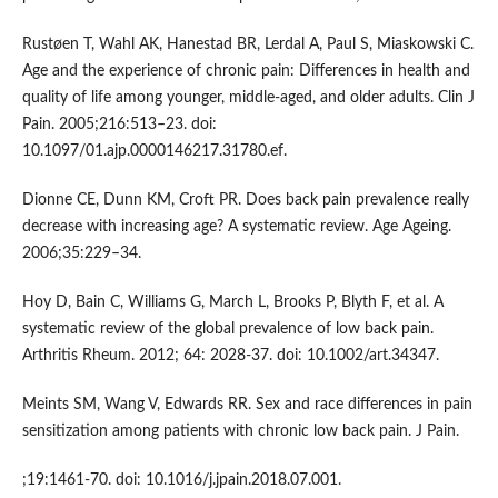
Rustøen T, Wahl AK, Hanestad BR, Lerdal A, Paul S, Miaskowski C.
Age and the experience of chronic pain: Differences in health and
quality of life among younger, middle-aged, and older adults. Clin J
Pain. 2005;216:513–23. doi:
10.1097/01.ajp.0000146217.31780.ef.
Dionne CE, Dunn KM, Croft PR. Does back pain prevalence really
decrease with increasing age? A systematic review. Age Ageing.
2006;35:229–34.
Hoy D, Bain C, Williams G, March L, Brooks P, Blyth F, et al. A
systematic review of the global prevalence of low back pain.
Arthritis Rheum. 2012; 64: 2028-37. doi: 10.1002/art.34347.
Meints SM, Wang V, Edwards RR. Sex and race differences in pain
sensitization among patients with chronic low back pain. J Pain.
;19:1461-70. doi: 10.1016/j.jpain.2018.07.001.