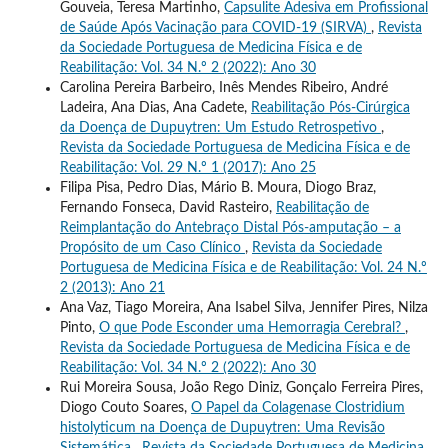
Gouveia, Teresa Martinho,
Capsulite Adesiva em Profissional
de Saúde Após Vacinação para COVID-19 (SIRVA)
,
Revista
da Sociedade Portuguesa de Medicina Física e de
Reabilitação: Vol. 34 N.º 2 (2022): Ano 30
Carolina Pereira Barbeiro, Inês Mendes Ribeiro, André
Ladeira, Ana Dias, Ana Cadete,
Reabilitação Pós-Cirúrgica
da Doença de Dupuytren: Um Estudo Retrospetivo
,
Revista da Sociedade Portuguesa de Medicina Física e de
Reabilitação: Vol. 29 N.º 1 (2017): Ano 25
Filipa Pisa, Pedro Dias, Mário B. Moura, Diogo Braz,
Fernando Fonseca, David Rasteiro,
Reabilitação de
Reimplantação do Antebraço Distal Pós-amputação – a
Propósito de um Caso Clínico
,
Revista da Sociedade
Portuguesa de Medicina Física e de Reabilitação: Vol. 24 N.º
2 (2013): Ano 21
Ana Vaz, Tiago Moreira, Ana Isabel Silva, Jennifer Pires, Nilza
Pinto,
O que Pode Esconder uma Hemorragia Cerebral?
,
Revista da Sociedade Portuguesa de Medicina Física e de
Reabilitação: Vol. 34 N.º 2 (2022): Ano 30
Rui Moreira Sousa, João Rego Diniz, Gonçalo Ferreira Pires,
Diogo Couto Soares,
O Papel da Colagenase Clostridium
histolyticum na Doença de Dupuytren: Uma Revisão
Sistemática
,
Revista da Sociedade Portuguesa de Medicina