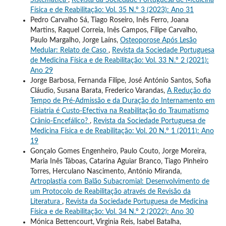
Física e de Reabilitação: Vol. 35 N.º 3 (2023): Ano 31
Pedro Carvalho Sá, Tiago Roseiro, Inês Ferro, Joana
Martins, Raquel Correia, Inês Campos, Filipe Carvalho,
Paulo Margalho, Jorge Laíns,
Osteoporose Após Lesão
Medular: Relato de Caso
,
Revista da Sociedade Portuguesa
de Medicina Física e de Reabilitação: Vol. 33 N.º 2 (2021):
Ano 29
Jorge Barbosa, Fernanda Filipe, José António Santos, Sofia
Cláudio, Susana Barata, Frederico Varandas,
A Redução do
Tempo de Pré-Admissão e da Duração do Internamento em
Fisiatria é Custo-Efectiva na Reabilitação do Traumatismo
Crânio-Encefálico?
,
Revista da Sociedade Portuguesa de
Medicina Física e de Reabilitação: Vol. 20 N.º 1 (2011): Ano
19
Gonçalo Gomes Engenheiro, Paulo Couto, Jorge Moreira,
Maria Inês Táboas, Catarina Aguiar Branco, Tiago Pinheiro
Torres, Herculano Nascimento, António Miranda,
Artroplastia com Balão Subacromial: Desenvolvimento de
um Protocolo de Reabilitação através de Revisão da
Literatura
,
Revista da Sociedade Portuguesa de Medicina
Física e de Reabilitação: Vol. 34 N.º 2 (2022): Ano 30
Mónica Bettencourt, Virginia Reis, Isabel Batalha,