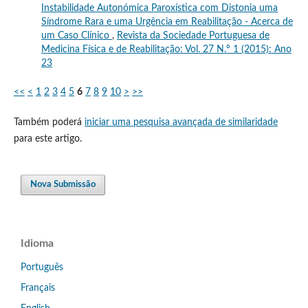
Instabilidade Autonómica Paroxística com Distonia uma
Síndrome Rara e uma Urgência em Reabilitação - Acerca de
um Caso Clínico
,
Revista da Sociedade Portuguesa de
Medicina Física e de Reabilitação: Vol. 27 N.º 1 (2015): Ano
23
<<
<
1
2
3
4
5
6
7
8
9
10
>
>>
Também poderá
iniciar uma pesquisa avançada de similaridade
para este artigo.
Nova Submissão
Idioma
Português
Français