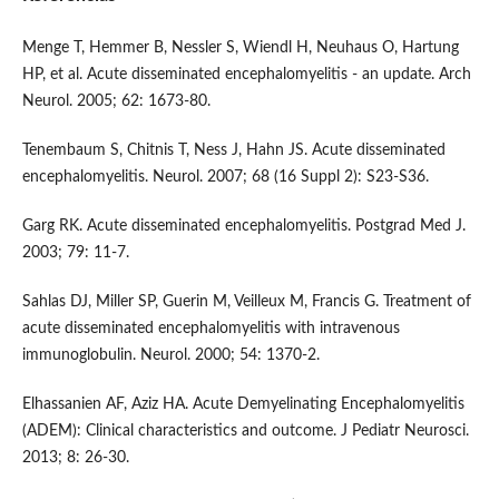
Menge T, Hemmer B, Nessler S, Wiendl H, Neuhaus O, Hartung
HP, et al. Acute disseminated encephalomyelitis - an update. Arch
Neurol. 2005; 62: 1673-80.
Tenembaum S, Chitnis T, Ness J, Hahn JS. Acute disseminated
encephalomyelitis. Neurol. 2007; 68 (16 Suppl 2): S23-S36.
Garg RK. Acute disseminated encephalomyelitis. Postgrad Med J.
2003; 79: 11-7.
Sahlas DJ, Miller SP, Guerin M, Veilleux M, Francis G. Treatment of
acute disseminated encephalomyelitis with intravenous
immunoglobulin. Neurol. 2000; 54: 1370-2.
Elhassanien AF, Aziz HA. Acute Demyelinating Encephalomyelitis
(ADEM): Clinical characteristics and outcome. J Pediatr Neurosci.
2013; 8: 26-30.