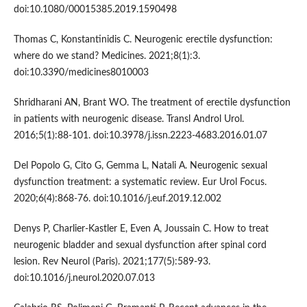
doi:10.1080/00015385.2019.1590498
Thomas C, Konstantinidis C. Neurogenic erectile dysfunction:
where do we stand? Medicines. 2021;8(1):3.
doi:10.3390/medicines8010003
Shridharani AN, Brant WO. The treatment of erectile dysfunction
in patients with neurogenic disease. Transl Androl Urol.
2016;5(1):88-101. doi:10.3978/j.issn.2223-4683.2016.01.07
Del Popolo G, Cito G, Gemma L, Natali A. Neurogenic sexual
dysfunction treatment: a systematic review. Eur Urol Focus.
2020;6(4):868-76. doi:10.1016/j.euf.2019.12.002
Denys P, Charlier-Kastler E, Even A, Joussain C. How to treat
neurogenic bladder and sexual dysfunction after spinal cord
lesion. Rev Neurol (Paris). 2021;177(5):589-93.
doi:10.1016/j.neurol.2020.07.013