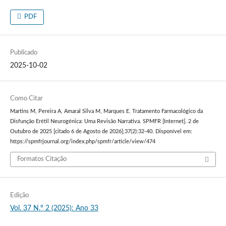
PDF
Publicado
2025-10-02
Como Citar
Martins M, Pereira A, Amaral Silva M, Marques E. Tratamento Farmacológico da
Disfunção Erétil Neurogénica: Uma Revisão Narrativa. SPMFR [Internet]. 2 de
Outubro de 2025 [citado 6 de Agosto de 2026];37(2):32-40. Disponível em:
https://spmfrjournal.org/index.php/spmfr/article/view/474
Formatos Citação
Edição
Vol. 37 N.º 2 (2025): Ano 33