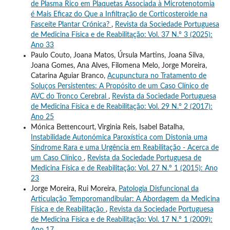
de Plasma Rico em Plaquetas Associada à Microtenotomia
é Mais Eficaz do Que a Infiltração de Corticosteroide na
Fasceíte Plantar Crónica?
,
Revista da Sociedade Portuguesa
de Medicina Física e de Reabilitação: Vol. 37 N.º 3 (2025):
Ano 33
Paulo Couto, Joana Matos, Úrsula Martins, Joana Silva,
Joana Gomes, Ana Alves, Filomena Melo, Jorge Moreira,
Catarina Aguiar Branco,
Acupunctura no Tratamento de
Soluços Persistentes: A Propósito de um Caso Clínico de
AVC do Tronco Cerebral
,
Revista da Sociedade Portuguesa
de Medicina Física e de Reabilitação: Vol. 29 N.º 2 (2017):
Ano 25
Mónica Bettencourt, Virginia Reis, Isabel Batalha,
Instabilidade Autonómica Paroxística com Distonia uma
Síndrome Rara e uma Urgência em Reabilitação - Acerca de
um Caso Clínico
,
Revista da Sociedade Portuguesa de
Medicina Física e de Reabilitação: Vol. 27 N.º 1 (2015): Ano
23
Jorge Moreira, Rui Moreira,
Patologia Disfuncional da
Articulação Temporomandibular: A Abordagem da Medicina
Física e de Reabilitação
,
Revista da Sociedade Portuguesa
de Medicina Física e de Reabilitação: Vol. 17 N.º 1 (2009):
Ano 17