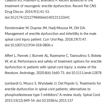
Calabrio RS, Polimeni G, Bramanti P. Recent advances in the
treatment of neurogenic erectile dysfunction. Recent Pat CNS
Drug Discov. 2014;9(1):41-53.
doi:10.2174/221279840666140131122641
Fenstermaker M, Dupree JM, Hadj-Moussa M, Ohl DA.
Management of erectile dysfunction and infertility in the male
spinal cord injury patient. Curr Urol Rep. 2018;19(7):47.
doi:10.1007/s11934-018-0806-z
Affert L, Pannek J, Burnett AL, Razename C, Tzanoulirou S, Bobela
W, et al. Performance and safety of treatment options for erectile
dysfunction in patients with spinal cord injury: a review of the
literature. Andrology. 2020;8(6):1660-73. doi:10.1111/andr.12878
Lombardi G, Musco S, Wyndaele JJ, Del Popolo G. Treatments for
erectile dysfunction in spinal cord patients: alternatives to
phosphodiesterase type 5 inhibitors? A review study. Spinal Cord.
2015;53(12):849-54. doi:10.1038/sc.2015.137