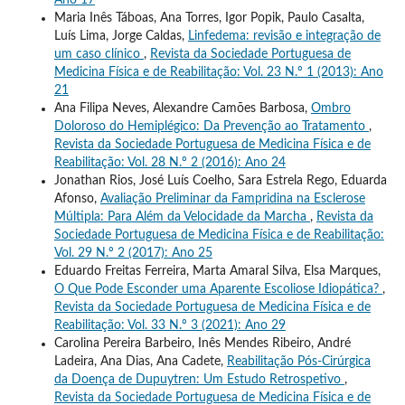
Maria Inês Táboas, Ana Torres, Igor Popik, Paulo Casalta,
Luís Lima, Jorge Caldas,
Linfedema: revisão e integração de
um caso clínico
,
Revista da Sociedade Portuguesa de
Medicina Física e de Reabilitação: Vol. 23 N.º 1 (2013): Ano
21
Ana Filipa Neves, Alexandre Camões Barbosa,
Ombro
Doloroso do Hemiplégico: Da Prevenção ao Tratamento
,
Revista da Sociedade Portuguesa de Medicina Física e de
Reabilitação: Vol. 28 N.º 2 (2016): Ano 24
Jonathan Rios, José Luís Coelho, Sara Estrela Rego, Eduarda
Afonso,
Avaliação Preliminar da Fampridina na Esclerose
Múltipla: Para Além da Velocidade da Marcha
,
Revista da
Sociedade Portuguesa de Medicina Física e de Reabilitação:
Vol. 29 N.º 2 (2017): Ano 25
Eduardo Freitas Ferreira, Marta Amaral Silva, Elsa Marques,
O Que Pode Esconder uma Aparente Escoliose Idiopática?
,
Revista da Sociedade Portuguesa de Medicina Física e de
Reabilitação: Vol. 33 N.º 3 (2021): Ano 29
Carolina Pereira Barbeiro, Inês Mendes Ribeiro, André
Ladeira, Ana Dias, Ana Cadete,
Reabilitação Pós-Cirúrgica
da Doença de Dupuytren: Um Estudo Retrospetivo
,
Revista da Sociedade Portuguesa de Medicina Física e de