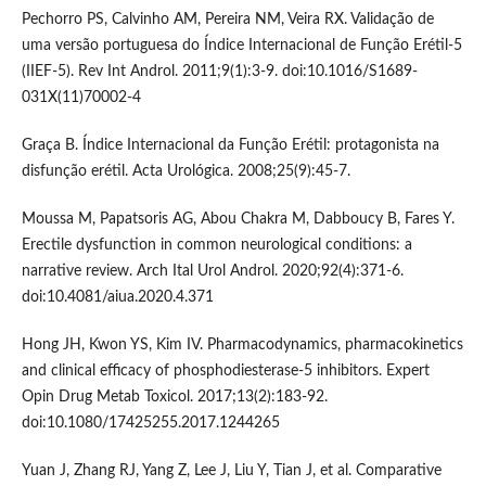
Pechorro PS, Calvinho AM, Pereira NM, Veira RX. Validação de
uma versão portuguesa do Índice Internacional de Função Erétil-5
(IIEF-5). Rev Int Androl. 2011;9(1):3-9. doi:10.1016/S1689-
031X(11)70002-4
Graça B. Índice Internacional da Função Erétil: protagonista na
disfunção erétil. Acta Urológica. 2008;25(9):45-7.
Moussa M, Papatsoris AG, Abou Chakra M, Dabboucy B, Fares Y.
Erectile dysfunction in common neurological conditions: a
narrative review. Arch Ital Urol Androl. 2020;92(4):371-6.
doi:10.4081/aiua.2020.4.371
Hong JH, Kwon YS, Kim IV. Pharmacodynamics, pharmacokinetics
and clinical efficacy of phosphodiesterase-5 inhibitors. Expert
Opin Drug Metab Toxicol. 2017;13(2):183-92.
doi:10.1080/17425255.2017.1244265
Yuan J, Zhang RJ, Yang Z, Lee J, Liu Y, Tian J, et al. Comparative