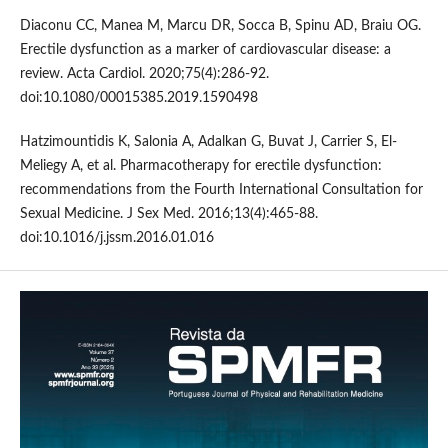
Diaconu CC, Manea M, Marcu DR, Socca B, Spinu AD, Braiu OG.
Erectile dysfunction as a marker of cardiovascular disease: a
review. Acta Cardiol. 2020;75(4):286-92.
doi:10.1080/00015385.2019.1590498
Hatzimountidis K, Salonia A, Adalkan G, Buvat J, Carrier S, El-
Meliegy A, et al. Pharmacotherapy for erectile dysfunction:
recommendations from the Fourth International Consultation for
Sexual Medicine. J Sex Med. 2016;13(4):465-88.
doi:10.1016/j.jssm.2016.01.016