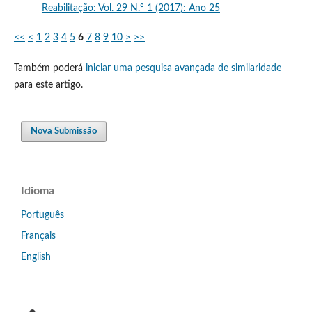
Reabilitação: Vol. 29 N.º 1 (2017): Ano 25
<<
<
1
2
3
4
5
6
7
8
9
10
>
>>
Também poderá
iniciar uma pesquisa avançada de similaridade
para este artigo.
Nova Submissão
Idioma
Português
Français
English