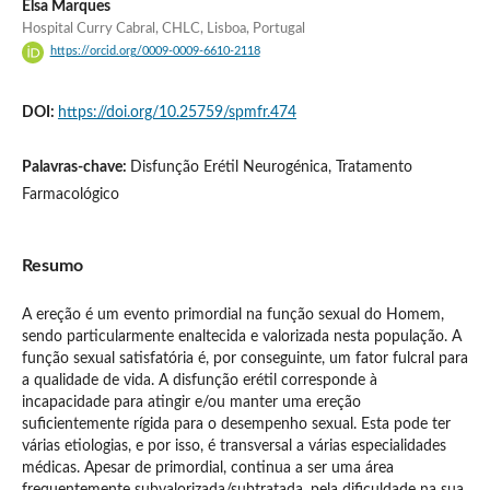
Elsa Marques
Hospital Curry Cabral, CHLC, Lisboa, Portugal
https://orcid.org/0009-0009-6610-2118
DOI:
https://doi.org/10.25759/spmfr.474
Palavras-chave:
Disfunção Erétil Neurogénica, Tratamento
Farmacológico
Resumo
A ereção é um evento primordial na função sexual do Homem,
sendo particularmente enaltecida e valorizada nesta população. A
função sexual satisfatória é, por conseguinte, um fator fulcral para
a qualidade de vida. A disfunção erétil corresponde à
incapacidade para atingir e/ou manter uma ereção
suficientemente rígida para o desempenho sexual. Esta pode ter
várias etiologias, e por isso, é transversal a várias especialidades
médicas. Apesar de primordial, continua a ser uma área
frequentemente subvalorizada/subtratada, pela dificuldade na sua