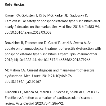
Referências
Kroner RA, Goldstein I, Kirby MG, Parker JD, Sadovsky R.
Cardiovascular safety of phosphodiesterase type 5 inhibitors after
nearly 2 decades on the market. Sex Med Rev. 2018;6(4):583-94.
doi:10.1016/j.sxrm.2018.03.008
Bruzziches R, Francomano D, Gareff P, Lenzl A, Aversa A. An
update on pharmacological treatment of erectile dysfunction with
phosphodiesterase type 5 inhibitors. Expert Opin Pharmacother.
2013;14(10):1333-44. doi:10.1517/14656562.2013.79966
McMahon CG. Current diagnosis and management of erectile
dysfunction. Med J Aust. 2019;21(10):469-76.
doi:10.5694/mja2.50167
Diaconu CC, Manea M, Marcu DR, Socca B, Spinu AD, Braiu OG.
Erectile dysfunction as a marker of cardiovascular disease: a
review. Acta Cardiol. 2020;75(4):286-92.