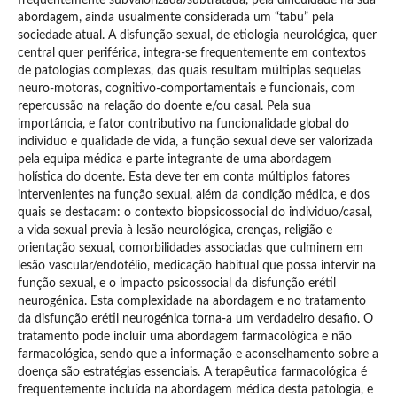
abordagem, ainda usualmente considerada um “tabu” pela
sociedade atual. A disfunção sexual, de etiologia neurológica, quer
central quer periférica, integra-se frequentemente em contextos
de patologias complexas, das quais resultam múltiplas sequelas
neuro-motoras, cognitivo-comportamentais e funcionais, com
repercussão na relação do doente e/ou casal. Pela sua
importância, e fator contributivo na funcionalidade global do
individuo e qualidade de vida, a função sexual deve ser valorizada
pela equipa médica e parte integrante de uma abordagem
holística do doente. Esta deve ter em conta múltiplos fatores
intervenientes na função sexual, além da condição médica, e dos
quais se destacam: o contexto biopsicossocial do individuo/casal,
a vida sexual previa à lesão neurológica, crenças, religião e
orientação sexual, comorbilidades associadas que culminem em
lesão vascular/endotélio, medicação habitual que possa intervir na
função sexual, e o impacto psicossocial da disfunção erétil
neurogénica. Esta complexidade na abordagem e no tratamento
da disfunção erétil neurogénica torna-a um verdadeiro desafio. O
tratamento pode incluir uma abordagem farmacológica e não
farmacológica, sendo que a informação e aconselhamento sobre a
doença são estratégias essenciais. A terapêutica farmacológica é
frequentemente incluída na abordagem médica desta patologia, e