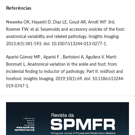
Referências
Nwawka OK, Hayashi D, Diaz LE, Goud AR, Arndt WF 3rd,
Roemer FW, et al. Sesamoids and accessory ossicles of the foot:
anatomical variability and related pathology. Insights Imaging.
2013;4(5):581-593. doi: 10.1007/s13244-013-0277-1.
Aparisi Gómez MP , Aparisi F , Bartoloni A, Aguilera V, Martí-
Bonmatí L. Anatomical variation in the ankle and foot: from
incidental finding to inductor of pathology. Part II: midfoot and
forefoot. Insights Imaging. 2019;10(1):69. doi: 10.1186/s13244-
019-0747-1.