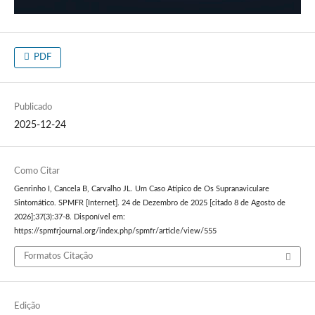
PDF
Publicado
2025-12-24
Como Citar
Genrinho I, Cancela B, Carvalho JL. Um Caso Atípico de Os Supranaviculare
Sintomático. SPMFR [Internet]. 24 de Dezembro de 2025 [citado 8 de Agosto de
2026];37(3):37-8. Disponível em:
https://spmfrjournal.org/index.php/spmfr/article/view/555
Formatos Citação
Edição