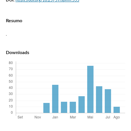
DOI:
https://doi.org/10.25759/spmfr.555
Resumo
.
Downloads