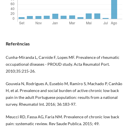
Referências
Cunha-Miranda L, Carnide F, Lopes MF. Prevalence of rheumatic
occupational diseases - PROUD study. Acta Reumatol Port.
2010;35:215-26.
Gouveia N, Rodrigues A, Eusebio M, Ramiro S, Machado P, Canhão
H, et al. Prevalence and social burden of active chronic low back
pain in the adult Portuguese population: results from a national
survey. Rheumatol Int. 2016; 36:183-97.
Meucci RD, Fassa AG, Faria NM. Prevalence of chronic low back
pain: systematic review. Rev Saude Publica. 2015; 49.