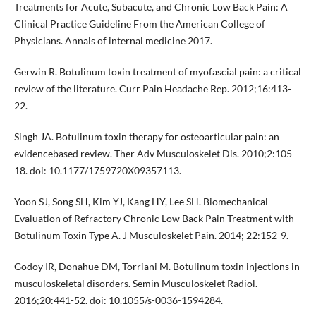
Treatments for Acute, Subacute, and Chronic Low Back Pain: A
Clinical Practice Guideline From the American College of
Physicians. Annals of internal medicine 2017.
Gerwin R. Botulinum toxin treatment of myofascial pain: a critical
review of the literature. Curr Pain Headache Rep. 2012;16:413-
22.
Singh JA. Botulinum toxin therapy for osteoarticular pain: an
evidencebased review. Ther Adv Musculoskelet Dis. 2010;2:105-
18. doi: 10.1177/1759720X09357113.
Yoon SJ, Song SH, Kim YJ, Kang HY, Lee SH. Biomechanical
Evaluation of Refractory Chronic Low Back Pain Treatment with
Botulinum Toxin Type A. J Musculoskelet Pain. 2014; 22:152-9.
Godoy IR, Donahue DM, Torriani M. Botulinum toxin injections in
musculoskeletal disorders. Semin Musculoskelet Radiol.
2016;20:441-52. doi: 10.1055/s-0036-1594284.