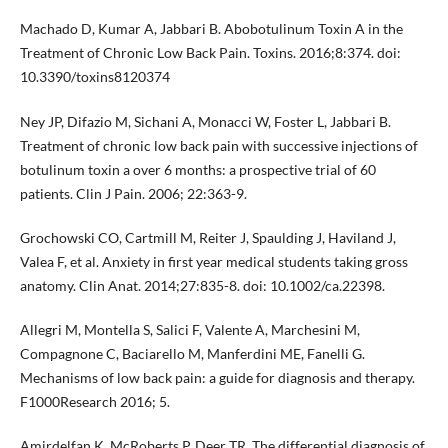
Machado D, Kumar A, Jabbari B. Abobotulinum Toxin A in the
Treatment of Chronic Low Back Pain. Toxins. 2016;8:374. doi:
10.3390/toxins8120374
Ney JP, Difazio M, Sichani A, Monacci W, Foster L, Jabbari B.
Treatment of chronic low back pain with successive injections of
botulinum toxin a over 6 months: a prospective trial of 60
patients. Clin J Pain. 2006; 22:363-9.
Grochowski CO, Cartmill M, Reiter J, Spaulding J, Haviland J,
Valea F, et al. Anxiety in first year medical students taking gross
anatomy. Clin Anat. 2014;27:835-8. doi: 10.1002/ca.22398.
Allegri M, Montella S, Salici F, Valente A, Marchesini M,
Compagnone C, Baciarello M, Manferdini ME, Fanelli G.
Mechanisms of low back pain: a guide for diagnosis and therapy.
F1000Research 2016; 5.
Amirdelfan K, McRoberts P, Deer TR. The differential diagnosis of