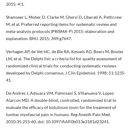
2015; 4:1.
Shamseer L, Moher D, Clarke M, Ghersi D, Liberati A, Petticrew
M, et al. Preferred reporting items for systematic review and
meta-analysis protocols (PRISMA-P) 2015: elaboration and
explanation. BMJ. 2015; 349:g7647.
Verhagen AP, de Vet HC, de Bie RA, Kessels AG, Boers M, Bouter
LM, et al. The Delphi list: a criteria list for quality assessment of
randomized clinical trials for conducting systematic reviews
developed by Delphi consensus. J Clin Epidemiol. 1998; 51:1235-
41.
De Andres J, Adsuara VM, Palmisani S, Villanueva V, Lopez-
Alarcon MD. A double-blind, controlled, randomized trial to
evaluate the efficacy of botulinum toxin for the treatment of
lumbar myofascial pain in humans. Reg Anesth Pain Med.
2010;35:255-60. doi: 10.1097/AAP.0b013e3181d23241.