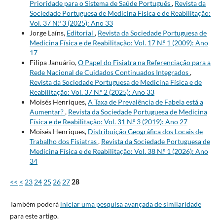
Prioridade para o Sistema de Saúde Português
,
Revista da
Sociedade Portuguesa de Medicina Física e de Reabilitação:
Vol. 37 N.º 3 (2025): Ano 33
Jorge Laíns,
Editorial
,
Revista da Sociedade Portuguesa de
Medicina Física e de Reabilitação: Vol. 17 N.º 1 (2009): Ano
17
Filipa Januário,
O Papel do Fisiatra na Referenciação para a
Rede Nacional de Cuidados Continuados Integrados
,
Revista da Sociedade Portuguesa de Medicina Física e de
Reabilitação: Vol. 37 N.º 2 (2025): Ano 33
Moisés Henriques,
A Taxa de Prevalência de Fabela está a
Aumentar?
,
Revista da Sociedade Portuguesa de Medicina
Física e de Reabilitação: Vol. 31 N.º 3 (2019): Ano 27
Moisés Henriques,
Distribuição Geográfica dos Locais de
Trabalho dos Fisiatras
,
Revista da Sociedade Portuguesa de
Medicina Física e de Reabilitação: Vol. 38 N.º 1 (2026): Ano
34
<<
<
23
24
25
26
27
28
Também poderá
iniciar uma pesquisa avançada de similaridade
para este artigo.