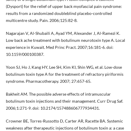
(Dysport) for the relief of upper back myofascial pain syndrome:
results from a randomized doubleblind placebo-controlled
multicentre study. Pain. 2006;125:82-8.
Nagarajan V, Al-Shubaili A, Ayad YM, Alexander J, Al-Ramezi K.
Low back ache treatment with botulinum neurotoxin type A. Local
experience in Kuwait. Med Princ Pract. 2007;16:181-6. doi:
10.1159/000100387.
Yoon SJ, Ho J, Kang HY, Lee SH, Kim KI, Shin WG, et al. Low-dose
botulinum toxin type A for the treatment of refractory piriformis
syndrome. Pharmacotherapy. 2007; 27:657-65.
Bakheit AM. The possible adverse effects of intramuscular
botulinum toxin injections and their management. Curr Drug Saf.
2006;1:271-9. doi: 10.2174/157488606777934431.
Crowner BE, Torres-Russotto D, Carter AR, Racette BA. Systemic
weakness after therapeutic injections of botulinum toxin a: a case