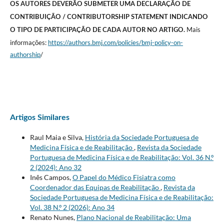
OS AUTORES DEVERÃO SUBMETER UMA DECLARAÇÃO DE
CONTRIBUIÇÃO / CONTRIBUTORSHIP STATEMENT INDICANDO
Mais
O TIPO DE PARTICIPAÇÃO DE CADA AUTOR NO ARTIGO.
informações:
https://authors.bmj.com/policies/bmj-policy-on-
authorship
/
Artigos Similares
Raul Maia e Silva,
História da Sociedade Portuguesa de
Medicina Física e de Reabilitação
,
Revista da Sociedade
Portuguesa de Medicina Física e de Reabilitação: Vol. 36 N.º
2 (2024): Ano 32
Inês Campos,
O Papel do Médico Fisiatra como
Coordenador das Equipas de Reabilitação
,
Revista da
Sociedade Portuguesa de Medicina Física e de Reabilitação:
Vol. 38 N.º 2 (2026): Ano 34
Renato Nunes,
Plano Nacional de Reabilitação: Uma