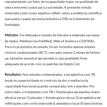
representando um fator de incapacidade major na qualidade de
vida e enormes custos para a sociedade. A presente revisão
sistemática tem como objetivo refletir sobre a evidência científica
que avalia o papel da toxina botulínica (TB) no tratamento da
lombalgia.
: Foi efetuada a revisão da literatura indexada nas bases
Métodos
de dados: Medline (via PubMed), Web of Science e CENTRAL.
Para os propósitos do estudo, foram incluídos apenas ensaios
clínicos randomizados (RCT), com pelo menos 2 meses de follow-
up, tamanho amostral apropriado e cuja qualidade fosse
adequada de acordo com os padrões da Delphi List.
: Nos estudos contemplados, a terapêutica com TB
Resultados
mostrou superioridade no controlo da dor e melhoria da
capacidade funcional quando comparada com o placebo. Por
outro lado, o tratamento com TB + fisioterapia apresentou maior
eficácia versus 1) placebo + fisioterapia e versus 2) terapêutica de
infiltrações com corticosteroide & anestésico local (triamcinolona