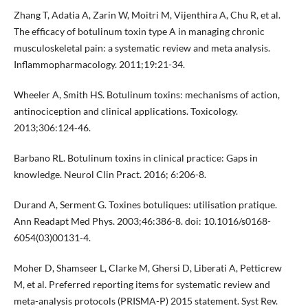
Zhang T, Adatia A, Zarin W, Moitri M, Vijenthira A, Chu R, et al.
The efficacy of botulinum toxin type A in managing chronic
musculoskeletal pain: a systematic review and meta analysis.
Inflammopharmacology. 2011;19:21-34.
Wheeler A, Smith HS. Botulinum toxins: mechanisms of action,
antinociception and clinical applications. Toxicology.
2013;306:124-46.
Barbano RL. Botulinum toxins in clinical practice: Gaps in
knowledge. Neurol Clin Pract. 2016; 6:206-8.
Durand A, Serment G. Toxines botuliques: utilisation pratique.
Ann Readapt Med Phys. 2003;46:386-8. doi: 10.1016/s0168-
6054(03)00131-4.
Moher D, Shamseer L, Clarke M, Ghersi D, Liberati A, Petticrew
M, et al. Preferred reporting items for systematic review and
meta-analysis protocols (PRISMA-P) 2015 statement. Syst Rev.