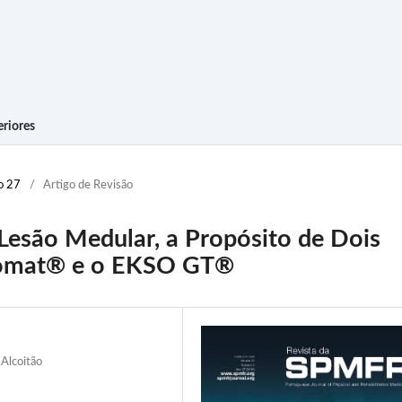
riores
o 27
/
Artigo de Revisão
esão Medular, a Propósito de Dois
okomat® e o EKSO GT®
 Alcoitão