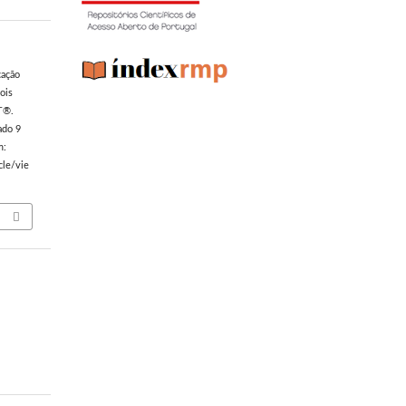
cação
ois
T®.
ado 9
m:
cle/vie