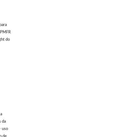
para
 SPMFR
ght do
 a
s da
– uso
o de