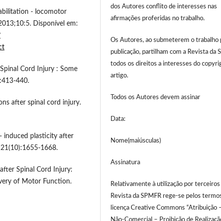
dos Autores conflito de interesses nas
abilitation - locomotor
afirmações proferidas no trabalho.
. 2013;10:5. Disponível em:
?
Os Autores, ao submeterem o trabalho 
ct
publicação, partilham com a Revista da
todos os direitos a interesses do copyri
 Spinal Cord Injury : Some
artigo.
:413-440.
Todos os Autores devem assinar
ns after spinal cord injury.
Data:
 induced plasticity after
Nome(maiúsculas)
;121(10):1655-1668.
Assinatura
fter Spinal Cord Injury:
very of Motor Function.
Relativamente à utilização por terceiros
Revista da SPMFR rege-se pelos termo
licença Creative Commons “Atribuição 
Não-Comercial – Proibição de Realizaçã