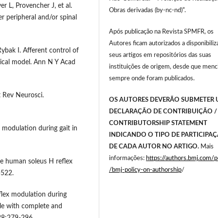
r L, Provencher J, et al.
Obras derivadas (by-nc-nd)”.
er peripheral and/or spinal
Após publicação na Revista SPMFR, os
Autores ficam autorizados a disponibiliz
ybak I. Afferent control of
seus artigos em repositórios das suas
ical model. Ann N Y Acad
instituições de origem, desde que men
sempre onde foram publicados.
t Rev Neurosci.
OS AUTORES DEVERÃO SUBMETER
DECLARAÇÃO DE CONTRIBUIÇÃO /
CONTRIBUTORSHIP STATEMENT
x modulation during gait in
INDICANDO O TIPO DE PARTICIPA
DE CADA AUTOR NO ARTIGO.
Mais
informações:
https://authors.bmj.com/po
he human soleus H reflex
/bmj-policy-on-authorship
/
-522.
flex modulation during
ople with complete and