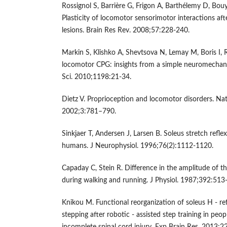
Rossignol S, Barrière G, Frigon A, Barthélemy D, Bouye
Plasticity of locomotor sensorimotor interactions aft
lesions. Brain Res Rev. 2008;57:228-240.
Markin S, Klishko A, Shevtsova N, Lemay M, Boris I, R
locomotor CPG: insights from a simple neuromechan
Sci. 2010;1198:21-34.
Dietz V. Proprioception and locomotor disorders. Na
2002;3:781–790.
Sinkjaer T, Andersen J, Larsen B. Soleus stretch refle
humans. J Neurophysiol. 1996;76(2):1112-1120.
Capaday C, Stein R. Difference in the amplitude of t
during walking and running. J Physiol. 1987;392:513
Knikou M. Functional reorganization of soleus H ‑ re
stepping after robotic ‑ assisted step training in pe