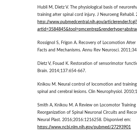
Hubli M, Dietz V. The physiological basis of neuroreh
training after spinal cord injury. J Neuroeng Rehabil
http://www.pubmedcentral.nih.gov/articlerender.fcgi
artid=3584845&tool=pmcentrez&rendertype=abstra
Rossignol S, Frigon A. Recovery of Locomotion After
Facts and Mechanisms. Annu Rev Neurosci. 2011;34
Dietz V, Fouad K. Restoration of sensorimotor functio
Brain. 2014;137:654-667.
Knikou M. Neural control of locomotion and training-
spinal and cerebral lesions. Clin Neurophysiol. 2010
Smith A, Knikou M. A Review on Locomotor Training a
Reorganization of Spinal Neuronal Circuits and Reco
Neural Plast. 2016;2016:1216258. Disponível em:
https://www.ncbi.nlm.nih.gov/pubmed/27293901