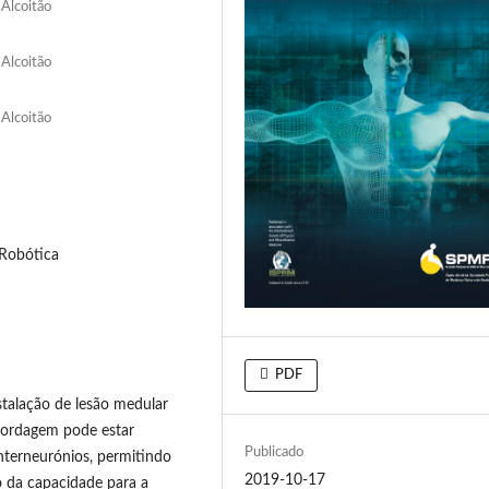
 Alcoitão
 Alcoitão
 Alcoitão
 Robótica
PDF
nstalação de lesão medular
bordagem pode estar
Publicado
interneurónios, permitindo
2019-10-17
o da capacidade para a