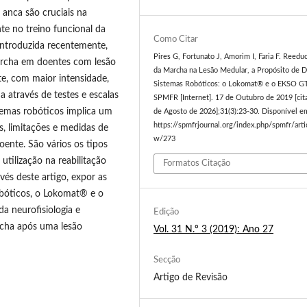
 anca são cruciais na
e no treino funcional da
Como Citar
ntroduzida recentemente,
Pires G, Fortunato J, Amorim I, Faria F. Reedu
archa em doentes com lesão
da Marcha na Lesão Medular, a Propósito de D
e, com maior intensidade,
Sistemas Robóticos: o Lokomat® e o EKSO G
 através de testes e escalas
SPMFR [Internet]. 17 de Outubro de 2019 [cit
stemas robóticos implica um
de Agosto de 2026];31(3):23-30. Disponível e
https://spmfrjournal.org/index.php/spmfr/arti
s, limitações e medidas de
w/273
oente. São vários os tipos
utilização na reabilitação
Formatos Citação
és deste artigo, expor as
robóticos, o Lokomat® e o
 neurofisiologia e
Edição
archa após uma lesão
Vol. 31 N.º 3 (2019): Ano 27
Secção
Artigo de Revisão