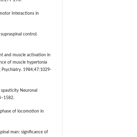
228:279-296.
otor Interactions in
supraspinal control.
t and muscle activation in
dence of muscle hypertonia
g Psychiatry. 1984;47:1029-
 spasticity Neuronal
74–1582.
g phase of locomotion in
pinal man: significance of