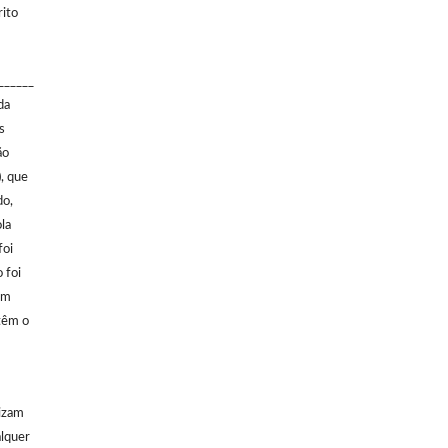
rito
______
da
s
ão
), que
do,
la
foi
 foi
em
 têm o
lizam
alquer