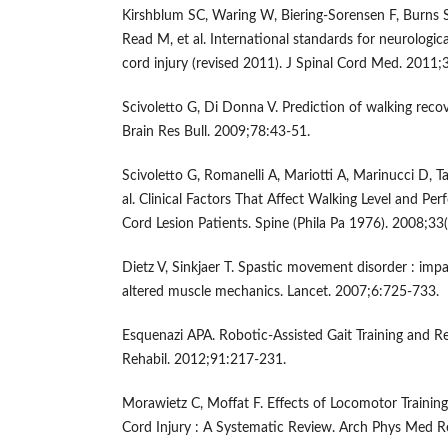
Kirshblum SC, Waring W, Biering-Sorensen F, Burns 
Read M, et al. International standards for neurological
cord injury (revised 2011). J Spinal Cord Med. 2011;
Scivoletto G, Di Donna V. Prediction of walking recove
Brain Res Bull. 2009;78:43-51.
Scivoletto G, Romanelli A, Mariotti A, Marinucci D,
al. Clinical Factors That Affect Walking Level and Pe
Cord Lesion Patients. Spine (Phila Pa 1976). 2008;33
Dietz V, Sinkjaer T. Spastic movement disorder : impa
altered muscle mechanics. Lancet. 2007;6:725-733.
Esquenazi APA. Robotic-Assisted Gait Training and 
Rehabil. 2012;91:217-231.
Morawietz C, Moffat F. Effects of Locomotor Training
Cord Injury : A Systematic Review. Arch Phys Med R