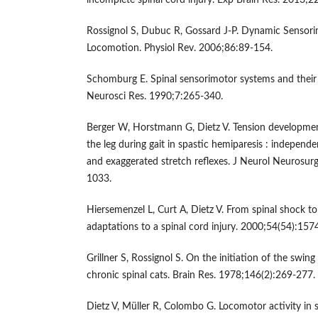
incomplete spinal cord injury. Exp Brain Res. 2013;
Rossignol S, Dubuc R, Gossard J-P. Dynamic Sensorim
Locomotion. Physiol Rev. 2006;86:89-154.
Schomburg E. Spinal sensorimotor systems and their 
Neurosci Res. 1990;7:265-340.
Berger W, Horstmann G, Dietz V. Tension developmen
the leg during gait in spastic hemiparesis : indepen
and exaggerated stretch reflexes. J Neurol Neurosur
1033.
Hiersemenzel L, Curt A, Dietz V. From spinal shock to
adaptations to a spinal cord injury. 2000;54(54):15
Grillner S, Rossignol S. On the initiation of the swin
chronic spinal cats. Brain Res. 1978;146(2):269-277.
Dietz V, Müller R, Colombo G. Locomotor activity in s