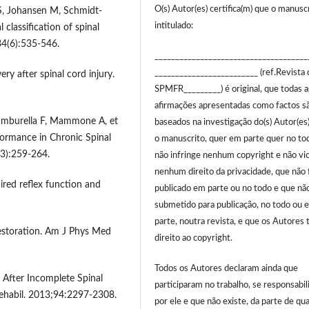
O(s) Autor(es) certifica(m) que o manusc
S, Johansen M, Schmidt-
intitulado:
 classification of spinal
34(6):535-546.
_____________________________________
_________________________ (ref.Revista 
ry after spinal cord injury.
SPMFR_________) é original, que todas a
afirmações apresentadas como factos s
 Tamburella F, Mammone A, et
baseados na investigação do(s) Autor(es
rformance in Chronic Spinal
o manuscrito, quer em parte quer no to
(3):259-264.
não infringe nenhum copyright e não vio
nenhum direito da privacidade, que não 
ired reflex function and
publicado em parte ou no todo e que não
submetido para publicação, no todo ou 
parte, noutra revista, e que os Autores
Restoration. Am J Phys Med
direito ao copyright.
Todos os Autores declaram ainda que
 After Incomplete Spinal
participaram no trabalho, se responsabi
ehabil. 2013;94:2297-2308.
por ele e que não existe, da parte de qu