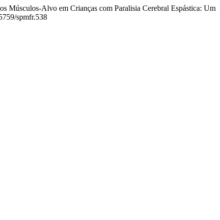
 e os Músculos-Alvo em Crianças com Paralisia Cerebral Espástica: Um
.25759/spmfr.538