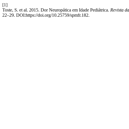
[1]
Toste, S. et al. 2015. Dor Neuropática em Idade Pediátrica.
Revista d
22–29. DOI:https://doi.org/10.25759/spmfr.182.